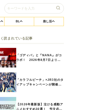
BL
推し活
よく読まれている記事
「ゴディバ」と『NANA』がコ
ラボ！ 2026年8月7日よりシ
ョコリキサー2種類、タンブラー
セットなど第1弾商品が発売へ
「カラフルピーチ」×JR3社のタ
イアップキャンペーンが開催決
定！ ボイスドラマやスタンプ
ラリー、オリジナルグッズの販
売も
【2026年最新版】泣ける感動ア
ニメおすすめ30選！ 号泣必須