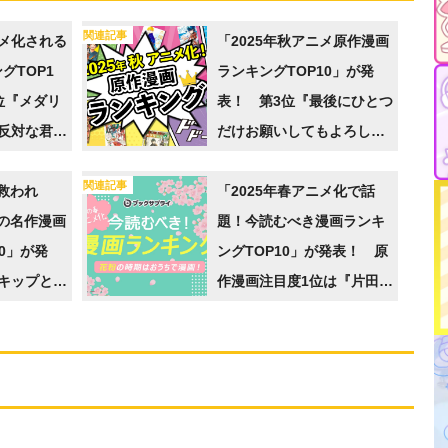
関連記事
ニメ化される
「2025年秋アニメ原作漫画
グTOP1
ランキングTOP10」が発
位『メダリ
表！ 第3位『最後にひとつ
反対な君と
だけお願いしてもよろしい
【ブックサ
でしょうか』、第2位『SPY
関連記事
救われ
×FAMILY』、第1位は…？
「2025年春アニメ化で話
の名作漫画
【ブックサプライ調べ】
題！今読むべき漫画ランキ
0」が発
ングTOP10」が発表！ 原
キップとロ
作漫画注目度1位は『片田舎
のおっさん、剣聖になる』