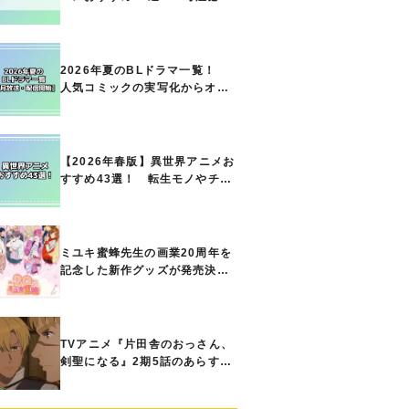
の名作をご紹介!! あなたのな
かのランキングは？
2026年夏のBLドラマ一覧！
人気コミックの実写化からオリ
ジナル作品まで多彩なラインナ
ップに!!【7月放送・配信開始】
【2026年春版】異世界アニメお
すすめ43選！ 転生モノやチー
ト能力で無双する主人公最強な
どの人気作品、異世界ファンタ
ジーや隠れた名作までご紹介!!
ミユキ蜜蜂先生の画業20周年を
記念した新作グッズが発売決
定！『春の嵐とモンスター』
『野良猫と狼』『営業ですか
ら』『なまいきざかり。』か
ら、ときめくアイテムが登場♪
TVアニメ『片田舎のおっさん、
剣聖になる』2期5話のあらすじ
公開！ ヘンブリッツは、ラン
ドリドに立ち合いを申し入れ…