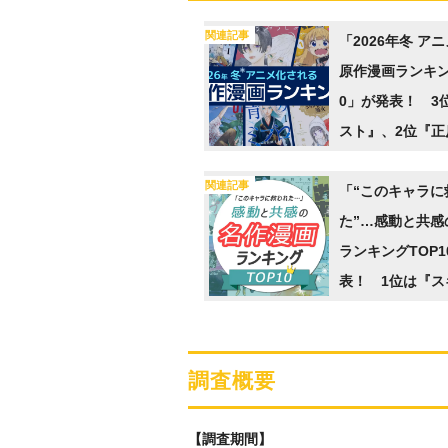
関連記事
「2026年冬 ア
原作漫画ランキン
0」が発表！ 3
スト』、2位『正
僕』、1位は…？
関連記事
プライ調べ】
「“このキャラに
た”…感動と共感
ランキングTOP1
表！ 1位は『ス
ーファー』
調査概要
【調査期間】