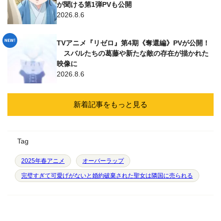
が聞ける第1弾PVも公開
2026.8.6
TVアニメ『リゼロ』第4期《奪還編》PVが公開！
スバルたちの葛藤や新たな敵の存在が描かれた
映像に
2026.8.6
新着記事をもっと見る
Tag
2025年春アニメ
オーバーラップ
完璧すぎて可愛げがないと婚約破棄された聖女は隣国に売られる