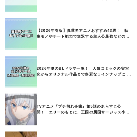
ランキングは？
【2026年春版】異世界アニメおすすめ43選！ 転
生モノやチート能力で無双する主人公最強などの人
気作品、異世界ファンタジーや隠れた名作までご紹
介!!
2026年夏のBLドラマ一覧！ 人気コミックの実写
化からオリジナル作品まで多彩なラインナップに!!
【7月放送・配信開始】
TVアニメ『ブチ切れ令嬢』第5話のあらすじ公
開！ エリーのもとに、王国の属国サージャス小王
国が帝国に宣戦布告したと急報が入る