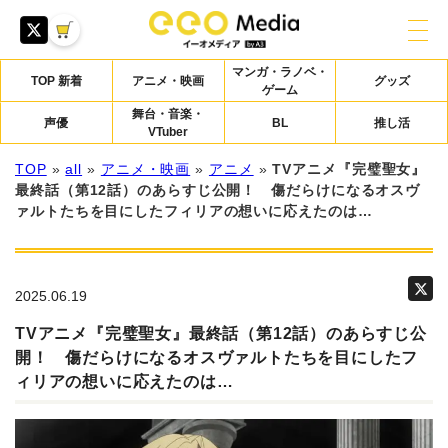
マンガ・ラノベ・
TOP 新着
アニメ・映画
グッズ
ゲーム
舞台・音楽・
声優
BL
推し活
VTuber
TOP
»
all
»
アニメ・映画
»
アニメ
»
TVアニメ『完璧聖女』
最終話（第12話）のあらすじ公開！ 傷だらけになるオスヴ
ァルトたちを目にしたフィリアの想いに応えたのは…
2025.06.19
TVアニメ『完璧聖女』最終話（第12話）のあらすじ公
開！ 傷だらけになるオスヴァルトたちを目にしたフ
ィリアの想いに応えたのは…