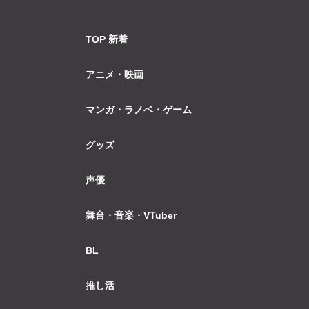
TOP 新着
アニメ・映画
マンガ・ラノベ・ゲーム
グッズ
声優
舞台・音楽・VTuber
BL
推し活