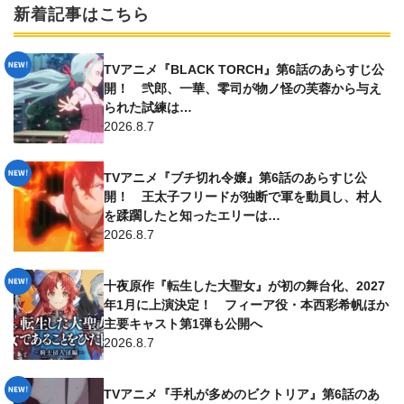
新着記事はこちら
TVアニメ『BLACK TORCH』第6話のあらすじ公
開！ 弐郎、一華、零司が物ノ怪の芙蓉から与え
られた試練は…
2026.8.7
TVアニメ『ブチ切れ令嬢』第6話のあらすじ公
開！ 王太子フリードが独断で軍を動員し、村人
を蹂躙したと知ったエリーは…
2026.8.7
十夜原作『転生した大聖女』が初の舞台化、2027
年1月に上演決定！ フィーア役・本西彩希帆ほか
主要キャスト第1弾も公開へ
2026.8.7
TVアニメ『手札が多めのビクトリア』第6話のあ