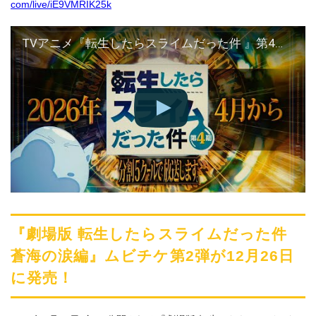
com/live/iE9VMRIK25k
TVアニメ『転生したらスライムだった件 』第4期 特別映像【2026年4月放送決定！】
『劇場版 転生したらスライムだった件
蒼海の涙編』ムビチケ第2弾が12月26日
に発売！