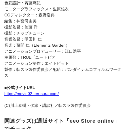
色彩設計：斉藤麻記
モニターグラフィックス：生原雄次
CGディレクター：森野浩典
編集：神宮司由美
撮影監督：佐藤 洋
撮影：チップチューン
音響監督：明田川 仁
音楽：藤間 仁（Elements Garden）
アニメーションプロデューサー：江口浩平
主題歌：TRUE「ユートピア」
アニメーション制作：エイトビット
製作：転スラ製作委員会／配給：バンダイナムコフィルムワーク
ス
■公式サイトURL
https://movie02.ten-sura.com/
(C)川上泰樹・伏瀬・講談社／転スラ製作委員会
関連グッズは通販サイト「eeo Store online」
でチェック