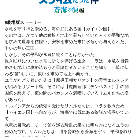
■劇場版ストーリー
水竜を守り神と崇める、海の底にある国【カイエン国】。
その地は、かつて他の種族と地上で暮らしていた人々が平和な地
を求めて世界を彷徨い、安寧を求めた末に水竜から与えられた、
争いの無い王国。
しかし、その平和が永遠に続くことはなかった——。
長き眠りについた水竜に祈りを捧げる巫女・ユラは、水竜を目覚
めさせ地上に攻め込もうと目論む者がいることを知り、一族に伝
わる“笛”を手に、救いを求めて地上へ向かう。
ユラがたどり着いた先は【魔導王朝サリオン】の天帝エルメシア
が治めるリゾート島。そこには【魔国連邦（テンペスト）】の開
国祭を終えて、束の間のバカンスを満喫しているリムルたちの姿
があった。
エルメシアからの依頼を受けたリムルたちは、ユラを救うため
【カイエン国】へ向かうが、海底では既にある陰謀が渦巻いてい
て…。
水竜の目覚め、そして笛を巡る騒乱の果てに明らかになるユラの
秘めた“力”。リムルたちは、迫る脅威から蒼海を守り、平和を取り