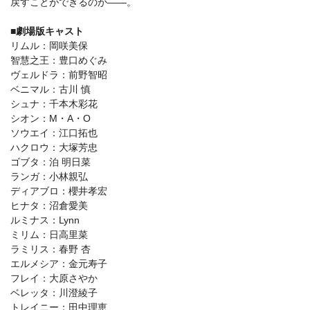
戻すことができるのか——。
■劇場版キャスト
リムル：岡咲美保
智慧之王：豊口めぐみ
ヴェルドラ：前野智昭
ベニマル：古川 慎
シュナ：千本木彩花
シオン：M・A・O
ソウエイ：江口拓也
ハクロウ：大塚芳忠
ゴブタ：泊 明日菜
ランガ：小林親弘
ディアブロ：櫻井孝宏
ヒナタ：沼倉愛美
ルミナス：Lynn
ミリム：日高里菜
ラミリス：春野 杏
エルメシア：金元寿子
フレイ：大原さやか
ベレッタ：川澄綾子
トレイニー：田中理恵