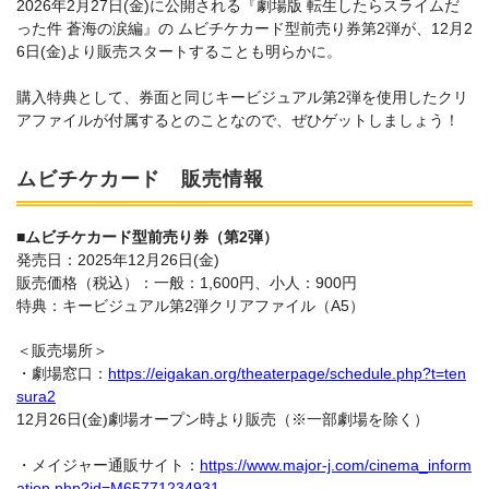
2026年2月27日(金)に公開される『劇場版 転生したらスライムだ
った件 蒼海の涙編』の ムビチケカード型前売り券第2弾が、12月2
6日(金)より販売スタートすることも明らかに。
購入特典として、券面と同じキービジュアル第2弾を使用したクリ
アファイルが付属するとのことなので、ぜひゲットしましょう！
ムビチケカード 販売情報
■ムビチケカード型前売り券（第2弾）
発売日：2025年12月26日(金)
販売価格（税込）：一般：1,600円、小人：900円
特典：キービジュアル第2弾クリアファイル（A5）
＜販売場所＞
・劇場窓口：
https://eigakan.org/theaterpage/schedule.php?t=ten
sura2
12月26日(金)劇場オープン時より販売（※一部劇場を除く）
・メイジャー通販サイト：
https://www.major-j.com/cinema_inform
ation.php?id=M65771234931