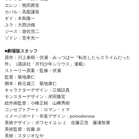
エレン：熊田茜音
カバル：高梨謙吾
ギド：木島隆一
ユラ：大西沙織
ジース：遊佐浩二
ゾドン：堂本光一
■劇場版スタッフ
原作：川上泰樹・伏瀬・みっつばー『転生したらスライムだった
件』（講談社「月刊少年シリウス」連載）
ストーリー原案・監修：伏瀬
監督：菊地康仁
脚本：根元歳三 菊地康仁
キャラクターデザイン：江畑諒真
モンスターデザイン：岸田隆宏
総作画監督：小峰正頼 山﨑秀樹
コンセプトアート：ロマン・トマ
イメージボード・衣装デザイン：pomodorosa
美術デザイン：ボワセイユ レミ 佐藤正浩 藤瀬智康
美術監督：佐藤 歩
美術：スタジオなや