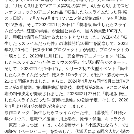
は、1月から3月までTVアニメ第2期の第1部、4月から6月までスピ
ンオフコミックのアニメ化作品『転生したらスライムだった件 転
スラ日記』、7月から9月までTVアニメ第2期第2部と、9ヶ月連続
でTV放送。そして2022年11月25日に『劇場版 転生したらスライ
ムだった件 紅蓮の絆編』が全国公開され、国内動員数100万人
超、興収14億円を記録する大ヒットとなりました。WEB小説『転
生したらスライムだった件』の連載開始10周年を記念して、2023
年2月20日に「転スラ10thプロジェクト」が始動。プロジェクトの
一環として、2023年11月1日に、完全新作アニメーション『転生
したらスライムだった件 コリウスの夢』全3話の配信がスタート。
そして、2023年12月16日には、シリーズ初の大型イベント「転生
したらスライムだった件 転スラ 10thライブ」が松戸・森のホール
21にて開催されました。さらに、2024年4月から同年9月にはTVア
ニメ第3期放送。第3期最終話放送後、劇場版第2弾＆TVアニメ第4
期の制作決定が発表されました。2026年2月27日に『劇場版 転生
したらスライムだった件 蒼海の涙編』の公開予定。そして、2026
年4月より第4期の放送が決定いたしました。
原作コミック「転生したらスライムだった件」（講談社「月刊少
年シリウス」連載中／漫画：川上泰樹、原作：伏瀬、キャラクタ
ー原案：みっつばー）は、小説投稿サイト「小説家になろう」で1
0億PV（ページビュー）を突破した、伏瀬氏による同名人気小説の