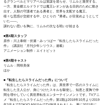
るグランベルとマリアベルは策謀を巡らせ、リムルと激突する。
一方、黄金郷エルドラドでは魔王レオンがある目的のために動き
出す。人類の守護者である勇者と、世界を支配する魔王。
様々な思惑が交錯する中、ひとりの〝勇者〟が目覚めようとして
いた――。
譲れない思いを胸に、リムルの次なる戦いが始まる
■第4期スタッフ
原作：川上泰樹・伏瀬・みっつばー『転生したらスライムだった
件』（講談社「月刊少年シリウス」連載）
アニメーション制作：エイトビット
■第4期キャスト
リムル：岡咲美保
ほか
■『転生したらスライムだった件』について
『転生したらスライムだった件』は、異世界で一匹のスライムに
転生した主人公が、身につけたスキルを駆使し、知恵と度胸で仲
間を増やしていく異世界転生エンターテインメントです。TVアニ
メ『転生したらスライムだった件』第1期は2018年10月より2019
年3月までTOKYO MXほかでTV放送されました。更に2021年に