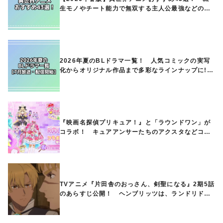
生モノやチート能力で無双する主人公最強などの人
気作品、異世界ファンタジーや隠れた名作までご紹
介!!
2026年夏のBLドラマ一覧！ 人気コミックの実写
化からオリジナル作品まで多彩なラインナップに!!
【7月放送・配信開始】
『映画名探偵プリキュア！』と「ラウンドワン」が
コラボ！ キュアアンサーたちのアクスタなどコラ
ボグッズが8月1日から登場
TVアニメ『片田舎のおっさん、剣聖になる』2期5話
のあらすじ公開！ ヘンブリッツは、ランドリドに
立ち合いを申し入れ…