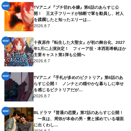
TVアニメ『ブチ切れ令嬢』第6話のあらすじ公
開！ 王太子フリードが独断で軍を動員し、村人
を蹂躙したと知ったエリーは…
2026.8.7
十夜原作『転生した大聖女』が初の舞台化、2027
年1月に上演決定！ フィーア役・本西彩希帆ほか
主要キャスト第1弾も公開へ
2026.8.7
TVアニメ『手札が多めのビクトリア』第6話のあ
らすじ公開！ ノンナとの穏やかな暮らしに幸せ
を感じるビクトリアだが…
2026.8.7
BLドラマ『普通の恋愛』第7話のあらすじ公開！
一良は、周弥が本命の男・豊と揉めている場面
に出くわし…