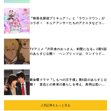
『映画名探偵プリキュア！』と「ラウンドワン」が
コラボ！ キュアアンサーたちのアクスタなどコラ
ボグッズが8月1日から登場
TVアニメ『片田舎のおっさん、剣聖になる』2期5話
のあらすじ公開！ ヘンブリッツは、ランドリドに
立ち合いを申し入れ…
新金曜ドラマ『しもべの王子様』第6話のあらすじ公
開！ 直也との将来の暮らしを考え、高明は思い切
ってある提案をする
人気記事をもっと見る