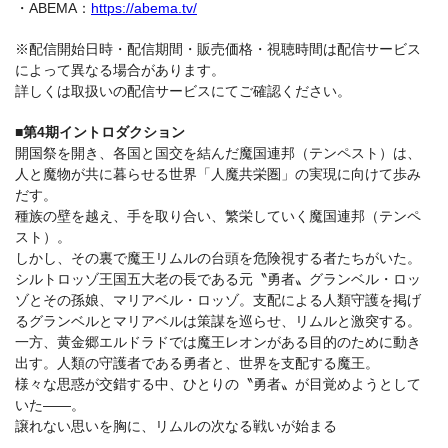
・ABEMA：
https://abema.tv/
※配信開始日時・配信期間・販売価格・視聴時間は配信サービス
によって異なる場合があります。
詳しくは取扱いの配信サービスにてご確認ください。
■第4期イントロダクション
開国祭を開き、各国と国交を結んだ魔国連邦（テンペスト）は、
人と魔物が共に暮らせる世界「人魔共栄圏」の実現に向けて歩み
だす。
種族の壁を越え、手を取り合い、繁栄していく魔国連邦（テンペ
スト）。
しかし、その裏で魔王リムルの台頭を危険視する者たちがいた。
シルトロッゾ王国五大老の長である元〝勇者〟グランベル・ロッ
ゾとその孫娘、マリアベル・ロッゾ。支配による人類守護を掲げ
るグランベルとマリアベルは策謀を巡らせ、リムルと激突する。
一方、黄金郷エルドラドでは魔王レオンがある目的のために動き
出す。人類の守護者である勇者と、世界を支配する魔王。
様々な思惑が交錯する中、ひとりの〝勇者〟が目覚めようとして
いた――。
譲れない思いを胸に、リムルの次なる戦いが始まる