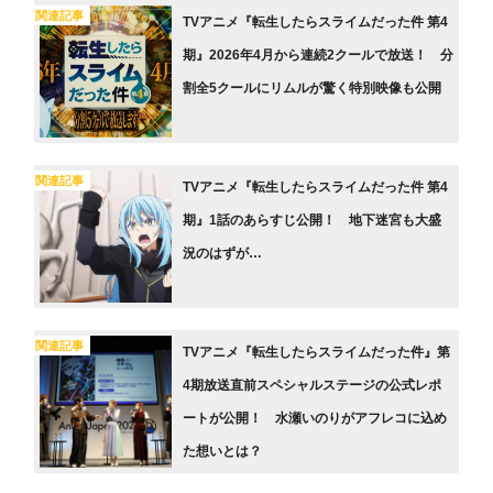
関連記事
TVアニメ『転生したらスライムだった件 第4
期』2026年4月から連続2クールで放送！ 分
割全5クールにリムルが驚く特別映像も公開
関連記事
TVアニメ『転生したらスライムだった件 第4
期』1話のあらすじ公開！ 地下迷宮も大盛
況のはずが…
関連記事
TVアニメ『転生したらスライムだった件』第
4期放送直前スペシャルステージの公式レポ
ートが公開！ 水瀬いのりがアフレコに込め
た想いとは？