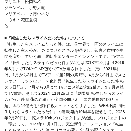
マサユキ：松岡禎丞
グランベル：小野大輔
マリアベル：水瀬いのり
ユウキ：花江夏樹
他
■『転生したらスライムだった件』について
『転生したらスライムだった件』は、異世界で一匹のスライムに
転生した主人公が、身につけたスキルを駆使し、知恵と度胸で仲
間を増やしていく異世界転生エンターテインメントです。TVアニ
メ『転生したらスライムだった件』第1期は2018年10月より2019
年3月までTOKYO MXほかでTV放送されました。更に2021年に
は、1月から3月までTVアニメ第2期の第1部、4月から6月までスピ
ンオフコミックのアニメ化作品『転生したらスライムだった件 転
スラ日記』、7月から9月までTVアニメ第2期第2部と、9ヶ月連続
でTV放送。そして2022年11月25日に『劇場版 転生したらスライ
ムだった件 紅蓮の絆編』が全国公開され、国内動員数100万人
超、興収14億円を記録する大ヒットとなりました。WEB小説『転
生したらスライムだった件』の連載開始10周年を記念して、2023
年2月20日に「転スラ10thプロジェクト」が始動。プロジェクトの
一環として、2023年11月1日に、完全新作アニメーション『転生
したらスライムだった件 コリウスの夢』全3話の配信がスタート。