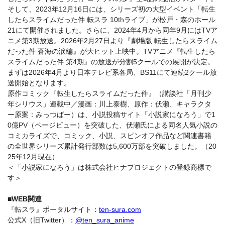
そして、2023年12月16日には、シリーズ初の大型イベント「転生
したらスライムだった件 転スラ 10thライブ」が松戸・森のホール
21にて開催されました。さらに、2024年4月から同年9月にはTVア
ニメ第3期放送。2026年2月27日より『劇場版 転生したらスライム
だった件 蒼海の涙編』が大ヒット上映中。TVアニメ『転生したら
スライムだった件 第4期』の放送が分割5クールでの展開が決定。
まずは2026年4月より日本テレビ系各局、BS11にて連続2クール放
送開始となります。
原作コミック『転生したらスライムだった件』（講談社「月刊少
年シリウス」連載中／漫画：川上泰樹、原作：伏瀬、キャラクタ
ー原案：みっつばー）は、小説投稿サイト「小説家になろう」で1
0億PV（ページビュー）を突破した、伏瀬氏による同名人気小説の
コミカライズで、コミック、小説、スピンオフ作品など関連書籍
の全世界シリーズ累計発行部数は5,600万部を突破しました。（20
25年12月現在）
＜「小説家になろう」は株式会社ヒナプロジェクトの登録商標で
す＞
■WEB関連
『転スラ』ポータルサイト：
ten-sura.com
公式X（旧Twitter）：
@ten_sura_anime