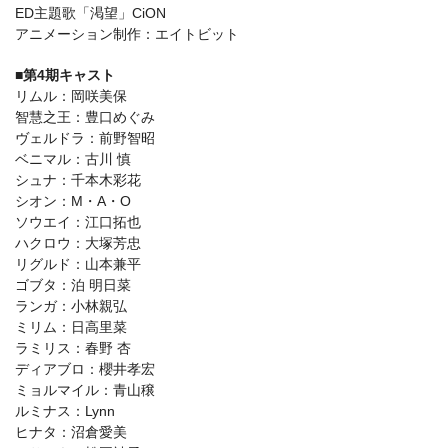
ED主題歌「渇望」CiON
アニメーション制作：エイトビット
■第4期キャスト
リムル：岡咲美保
智慧之王：豊口めぐみ
ヴェルドラ：前野智昭
ベニマル：古川 慎
シュナ：千本木彩花
シオン：M・A・O
ソウエイ：江口拓也
ハクロウ：大塚芳忠
リグルド：山本兼平
ゴブタ：泊 明日菜
ランガ：小林親弘
ミリム：日高里菜
ラミリス：春野 杏
ディアブロ：櫻井孝宏
ミョルマイル：青山穣
ルミナス：Lynn
ヒナタ：沼倉愛美