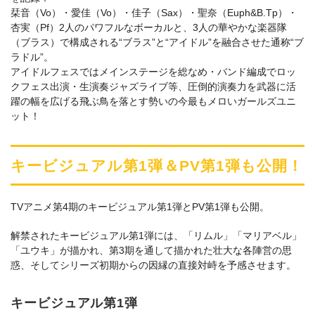
栞音（Vo）・愛佳（Vo）・佳子（Sax）・聖奈（Euph&B.Tp）・
杏実（Pf）2人のパワフルなボーカルと、3人の華やかな楽器隊
（ブラス）で構成される“ブラス”と“アイドル”を融合させた通称“ブ
ラドル”。
アイドルフェスではメインステージを総なめ・バンド編成でロッ
クフェス出演・生演奏ジャズライブ等、圧倒的演奏力を武器に活
躍の幅を広げる飛ぶ鳥を落とす勢いの今最もメロいガールズユニ
ット！
キービジュアル第1弾＆PV第1弾も公開！
TVアニメ第4期のキービジュアル第1弾とPV第1弾も公開。
解禁されたキービジュアル第1弾には、「リムル」「マリアベル」
「ユウキ」が描かれ、第3期を通して描かれた壮大な各陣営の思
惑、そしてシリーズ初期からの因縁の直接対峙を予感させます。
キービジュアル第1弾