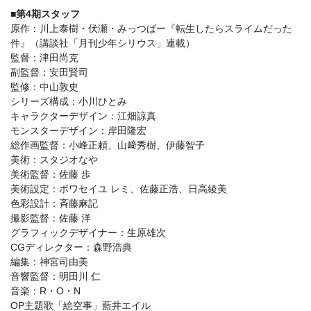
■第4期スタッフ
原作：川上泰樹・伏瀬・みっつばー『転生したらスライムだった
件』（講談社「月刊少年シリウス」連載）
監督：津田尚克
副監督：安田賢司
監修：中山敦史
シリーズ構成：小川ひとみ
キャラクターデザイン：江畑諒真
モンスターデザイン：岸田隆宏
総作画監督：小峰正頼、山﨑秀樹、伊藤智子
美術：スタジオなや
美術監督：佐藤 歩
美術設定：ボワセイユ レミ、佐藤正浩、日高綾美
色彩設計：斉藤麻記
撮影監督：佐藤 洋
グラフィックデザイナー：生原雄次
CGディレクター：森野浩典
編集：神宮司由美
音響監督：明田川 仁
音楽：R・O・N
OP主題歌「絵空事」藍井エイル