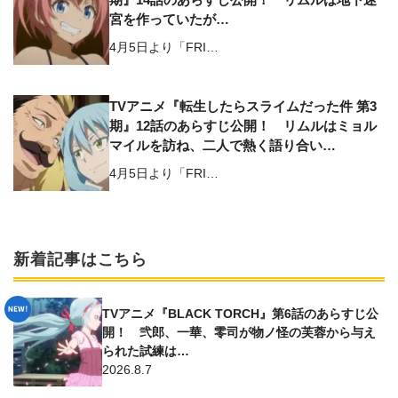
宮を作っていたが…
4月5日より「FRI…
TVアニメ『転生したらスライムだった件 第3
期』12話のあらすじ公開！ リムルはミョル
マイルを訪ね、二人で熱く語り合い…
4月5日より「FRI…
新着記事はこちら
TVアニメ『BLACK TORCH』第6話のあらすじ公
開！ 弐郎、一華、零司が物ノ怪の芙蓉から与え
られた試練は…
2026.8.7