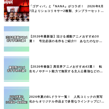
「ゴディバ」と『NANA』がコラボ！ 2026年8月
7日よりショコリキサー2種類、タンブラーセットな
ど第1弾商品が発売へ
【2026年最新版】泣ける感動アニメおすすめ30
選！ 号泣必須の名作をご紹介!! あなたのなかの
ランキングは？
【2026年春版】異世界アニメおすすめ43選！ 転
生モノやチート能力で無双する主人公最強などの人
気作品、異世界ファンタジーや隠れた名作までご紹
介!!
2026年夏のBLドラマ一覧！ 人気コミックの実写
化からオリジナル作品まで多彩なラインナップに!!
【7月放送・配信開始】