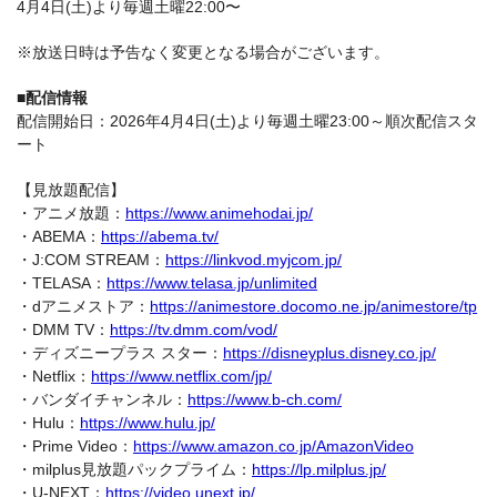
4月4日(土)より毎週土曜22:00〜
※放送日時は予告なく変更となる場合がございます。
■配信情報
配信開始日：2026年4月4日(土)より毎週土曜23:00～順次配信スタ
ート​
【見放題配信】
・アニメ放題：
https://www.animehodai.jp/
・ABEMA：
https://abema.tv/
・J:COM STREAM：
https://linkvod.myjcom.jp/
・TELASA：
https://www.telasa.jp/unlimited
・dアニメストア：
https://animestore.docomo.ne.jp/animestore/tp
・DMM TV：
https://tv.dmm.com/vod/
・ディズニープラス スター：
https://disneyplus.disney.co.jp/
・Netflix：
https://www.netflix.com/jp/
・バンダイチャンネル：
https://www.b-ch.com/
・Hulu：
https://www.hulu.jp/
・Prime Video：
https://www.amazon.co.jp/AmazonVideo
・milplus見放題パックプライム：
https://lp.milplus.jp/
・U-NEXT：
https://video.unext.jp/