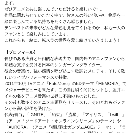
ます。
ぜひアニメと共に楽しんでいただけると嬉しいです。
作品に関わらせていただく中で、皆さんの熱い想いや、物語を一
緒に楽しんでいる気持ちをたくさん感じました。
テンペストの未来がどんな景色を見せてくれるのか、私も一人の
ファンとして楽しみにしています。
これからも一緒に、転スラの世界を愛し続けていきましょう！
【プロフィール】
伸びのある声質と圧倒的な表現力で、国内外のアニメファンから
熱烈な支持を受ける日本のシンガーソングライター。
彼女の音楽は、強い感情を呼び起こす歌詞とメロディ、そして激
しいライブパフォーマンスが特徴。
2011年10月TVアニメ『Fate/Zero』のEDテーマ「MEMORIA」で
メジャーデビューを果たす。この曲は瞬く間にヒットし、藍井エ
イルの名をアニメ音楽の世界に不動のものとした。
その後も数多くのアニメ主題歌をリリースし、そのどれもがファ
ンから高い評価を受けた。
代表作には「IGNITE」「約束」「流星」「アイリス」「I will…」
（アニメ「ソードアート・オンラインシリーズ」のテーマ）や
「AURORA」（アニメ『機動戦士ガンダムAGE』テーマ）、「ラ