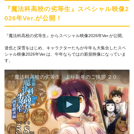
『魔法科高校の劣等生』スペシャル映像2
026年Ver.が公開！
『魔法科高校の劣等生』からスペシャル映像2026年Ver.が公開。
達也と深雪をはじめ、キャラクターたちが今年も大集合したスペ
シャル映像2026年Ver.は、午年ならではの新規映像になっていま
す。
「魔法科高校の劣等生」より新年のご挨拶 ２０２６ | 劇場版「魔法科高校の劣等生 四葉継承編」5月8日公開