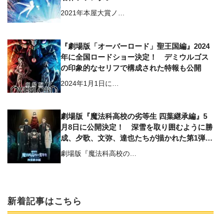
2021年本屋大賞ノ…
『劇場版「オーバーロード」聖王国編』2024
年に全国ロードショー決定！ デミウルゴス
の印象的なセリフで構成された特報も公開
2024年1月1日に…
劇場版『魔法科高校の劣等生 四葉継承編』5
月8日に公開決定！ 深雪を取り囲むように勝
成、夕歌、文弥、達也たちが描かれた第1弾キ
ービジュアルも解禁
劇場版『魔法科高校の…
新着記事はこちら