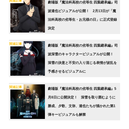
関連記事
劇場版『魔法科高校の劣等生 四葉継承編』司
波達也ビジュアルが公開！ 2月13日が「魔
法科高校の劣等生・お兄様の日」に正式登録
決定
関連記事
劇場版『魔法科高校の劣等生 四葉継承編』司
波深雪のキャラクタービジュアルが公開！
深雪の決意と不安の入り混じる表情が波乱を
予感させるビジュアルに
関連記事
劇場版『魔法科高校の劣等生 四葉継承編』5
月8日に公開決定！ 深雪を取り囲むように
勝成、夕歌、文弥、達也たちが描かれた第1
弾キービジュアルも解禁