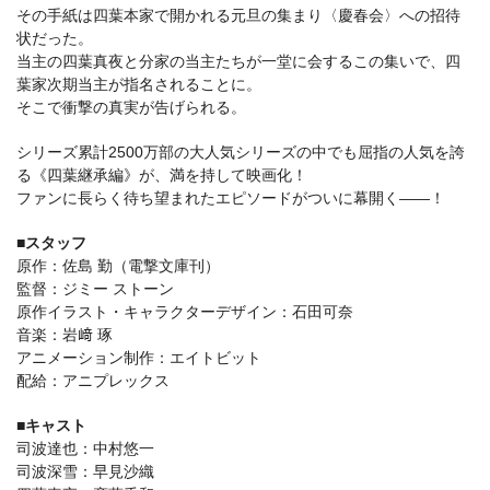
その手紙は四葉本家で開かれる元旦の集まり〈慶春会〉への招待
状だった。
当主の四葉真夜と分家の当主たちが一堂に会するこの集いで、四
葉家次期当主が指名されることに。
そこで衝撃の真実が告げられる。
シリーズ累計2500万部の大人気シリーズの中でも屈指の人気を誇
る《四葉継承編》が、満を持して映画化！
ファンに長らく待ち望まれたエピソードがついに幕開く――！
■スタッフ
原作：佐島 勤（電撃文庫刊）
監督：ジミー ストーン
原作イラスト・キャラクターデザイン：石田可奈
音楽：岩﨑 琢
アニメーション制作：エイトビット
配給：アニプレックス
■キャスト
司波達也：中村悠一
司波深雪：早見沙織