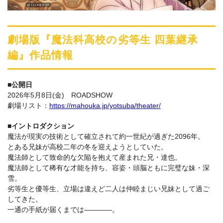
劇場版『魔法科高校の劣等生 四葉継承
編』作品情報
■公開日
2026年5月8日(金) ROADSHOW
劇場リスト：
https://mahouka.jp/yotsuba/theater/
■イントロダクション
魔法が現実の技術として確立されて約一世紀が過ぎた2096年。
とある兄妹が高校二年の冬を迎えようとしていた。
魔法師として致命的な欠陥を抱えて産まれた兄・達也。
魔法師として稀有な才能を持ち、容姿・頭脳ともに完璧な妹・深
雪。
劣等生と優等生、立場は違えど二人は仲睦まじい兄妹として過ご
してきた。
一通の手紙が届くまでは――――。