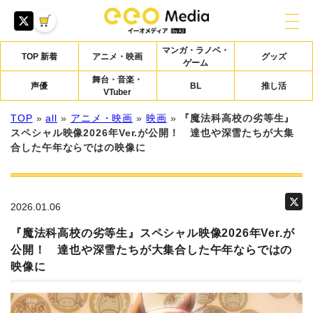
マンガ・ラノベ・
TOP 新着
アニメ・映画
グッズ
ゲーム
舞台・音楽・
声優
BL
推し活
VTuber
TOP
»
all
»
アニメ・映画
»
映画
»
『魔法科高校の劣等生』
スペシャル映像2026年Ver.が公開！ 達也や深雪たちが大集
合した午年ならではの映像に
2026.01.06
『魔法科高校の劣等生』スペシャル映像2026年Ver.が
公開！ 達也や深雪たちが大集合した午年ならではの
映像に