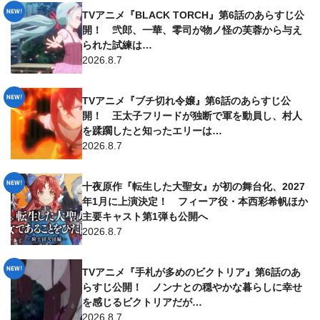
TVアニメ『BLACK TORCH』第6話のあらすじ公
開！ 弐郎、一華、零司が物ノ怪の芙蓉から与え
られた試練は…
2026.8.7
TVアニメ『ブチ切れ令嬢』第6話のあらすじ公
開！ 王太子フリードが独断で軍を動員し、村人
を蹂躙したと知ったエリーは…
2026.8.7
十夜原作『転生した大聖女』が初の舞台化、2027
年1月に上演決定！ フィーア役・本西彩希帆ほか
主要キャスト第1弾も公開へ
2026.8.7
TVアニメ『手札が多めのビクトリア』第6話のあ
らすじ公開！ ノンナとの穏やかな暮らしに幸せ
を感じるビクトリアだが…
2026.8.7