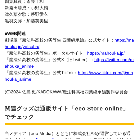
四葉真夜：斎藤千和
新発田勝成：小野大輔
津久葉夕歌：茅野愛衣
黒羽文弥：加藤英美里
■WEB関連
劇場版『魔法科高校の劣等生 四葉継承編』公式サイト：
https://ma
houka.jp/yotsuba/
『魔法科高校の劣等生』ポータルサイト：
https://mahouka.jp/
『魔法科高校の劣等生』公式X（旧Twitter）：
https://twitter.com/m
ahouka_anime
『魔法科高校の劣等生』公式TikTok：
https://www.tiktok.com/@ma
houka_anime
(C)2024 佐島 勤/KADOKAWA/魔法科高校四葉継承編製作委員会
関連グッズは通販サイト「eeo Store online」
でチェック
当メディア（eeo Media）とともに株式会社A3が運営している通