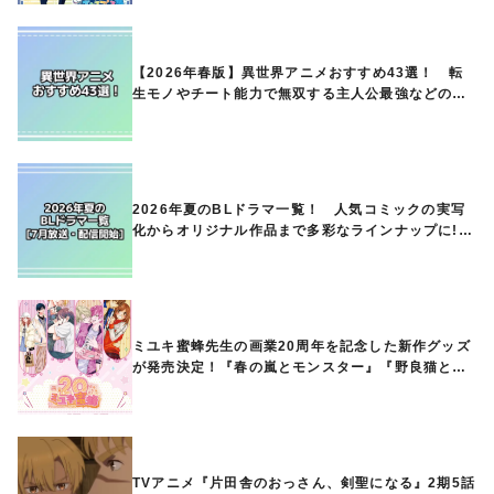
【2026年春版】異世界アニメおすすめ43選！ 転
生モノやチート能力で無双する主人公最強などの人
気作品、異世界ファンタジーや隠れた名作までご紹
介!!
2026年夏のBLドラマ一覧！ 人気コミックの実写
化からオリジナル作品まで多彩なラインナップに!!
【7月放送・配信開始】
ミユキ蜜蜂先生の画業20周年を記念した新作グッズ
が発売決定！『春の嵐とモンスター』『野良猫と
狼』『営業ですから』『なまいきざかり。』から、
ときめくアイテムが登場♪
TVアニメ『片田舎のおっさん、剣聖になる』2期5話