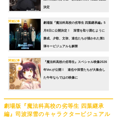
決定
関連記事
劇場版『魔法科高校の劣等生 四葉継承編』5
月8日に公開決定！ 深雪を取り囲むように
勝成、夕歌、文弥、達也たちが描かれた第1
弾キービジュアルも解禁
関連記事
『魔法科高校の劣等生』スペシャル映像2026
年Ver.が公開！ 達也や深雪たちが大集合し
た午年ならではの映像に
劇場版『魔法科高校の劣等生 四葉継承
編』司波深雪のキャラクタービジュアル