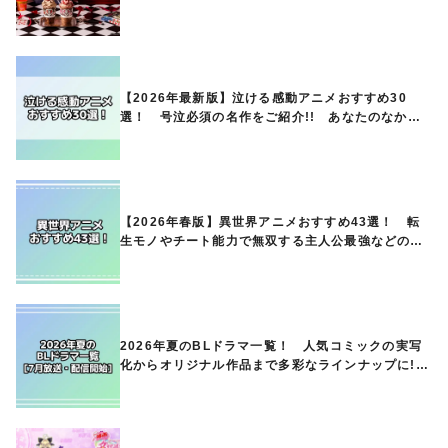
ど第1弾商品が発売へ
【2026年最新版】泣ける感動アニメおすすめ30
選！ 号泣必須の名作をご紹介!! あなたのなかの
ランキングは？
【2026年春版】異世界アニメおすすめ43選！ 転
生モノやチート能力で無双する主人公最強などの人
気作品、異世界ファンタジーや隠れた名作までご紹
介!!
2026年夏のBLドラマ一覧！ 人気コミックの実写
化からオリジナル作品まで多彩なラインナップに!!
【7月放送・配信開始】