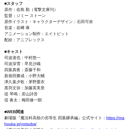
■スタッフ
原作：佐島 勤（電撃文庫刊）
監督：ジミー ストーン
原作イラスト・キャラクターデザイン：石田可奈
音楽：岩﨑 琢
アニメーション制作：エイトビット
配給：アニプレックス
■キャスト
司波達也：中村悠一
司波深雪：早見沙織
四葉真夜：斎藤千和
新発田勝成：小野大輔
津久葉夕歌：茅野愛衣
黒羽文弥：加藤英美里
堤 琴鳴：若山詩音
堤 奏太：梅田修一朗
■WEB関連
劇場版『魔法科高校の劣等生 四葉継承編』公式サイト：
https://ma
houka.jp/yotsuba/