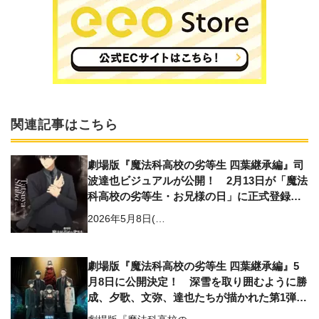
関連記事はこちら
劇場版『魔法科高校の劣等生 四葉継承編』司
波達也ビジュアルが公開！ 2月13日が「魔法
科高校の劣等生・お兄様の日」に正式登録決
定
2026年5月8日(…
劇場版『魔法科高校の劣等生 四葉継承編』5
月8日に公開決定！ 深雪を取り囲むように勝
成、夕歌、文弥、達也たちが描かれた第1弾キ
ービジュアルも解禁