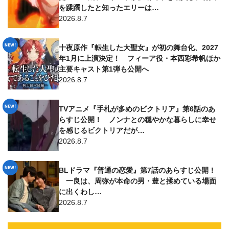
を蹂躙したと知ったエリーは…
2026.8.7
十夜原作『転生した大聖女』が初の舞台化、2027
年1月に上演決定！ フィーア役・本西彩希帆ほか
主要キャスト第1弾も公開へ
2026.8.7
TVアニメ『手札が多めのビクトリア』第6話のあ
らすじ公開！ ノンナとの穏やかな暮らしに幸せ
を感じるビクトリアだが…
2026.8.7
BLドラマ『普通の恋愛』第7話のあらすじ公開！
一良は、周弥が本命の男・豊と揉めている場面
に出くわし…
2026.8.7