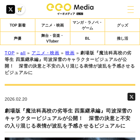
マンガ・ラノベ・
TOP 新着
アニメ・映画
グッズ
ゲーム
舞台・音楽・
声優
BL
推し活
VTuber
TOP
»
all
»
アニメ・映画
»
映画
»
劇場版『魔法科高校の劣
等生 四葉継承編』司波深雪のキャラクタービジュアルが公
開！ 深雪の決意と不安の入り混じる表情が波乱を予感させる
ビジュアルに
2026.02.20
劇場版『魔法科高校の劣等生 四葉継承編』司波深雪の
キャラクタービジュアルが公開！ 深雪の決意と不安
の入り混じる表情が波乱を予感させるビジュアルに