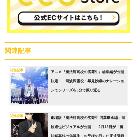
関連記事
関連記事
アニメ『魔法科高校の劣等生』総集編が公開
決定！ 司波深雪役・早見沙織のナレーショ
ンでシリーズを3分で振り返る
関連記事
劇場版『魔法科高校の劣等生 四葉継承編』司
波達也ビジュアルが公開！ 2月13日が「魔
法科高校の劣等生・お兄様の日」に正式登録