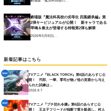
劇場版『魔法科高校の…
劇場版『魔法科高校の劣等生 四葉継承編』第
2弾キービジュアルが公開！ 新キャラである
琴鳴＆奏太が登場する特報第2弾も解禁
2026年5月8日(…
新着記事はこちら
TVアニメ『BLACK TORCH』第6話のあらすじ公
開！ 弐郎、一華、零司が物ノ怪の芙蓉から与え
られた試練は…
2026.8.7
TVアニメ『ブチ切れ令嬢』第6話のあらすじ公
開！ 王太子フリードが独断で軍を動員し、村人