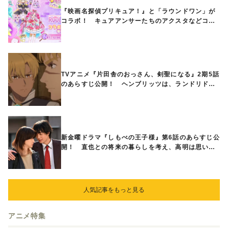
『映画名探偵プリキュア！』と「ラウンドワン」が
コラボ！ キュアアンサーたちのアクスタなどコラ
ボグッズが8月1日から登場
TVアニメ『片田舎のおっさん、剣聖になる』2期5話
のあらすじ公開！ ヘンブリッツは、ランドリドに
立ち合いを申し入れ…
新金曜ドラマ『しもべの王子様』第6話のあらすじ公
開！ 直也との将来の暮らしを考え、高明は思い切
ってある提案をする
人気記事をもっと見る
アニメ特集