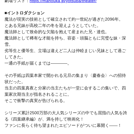
劇場リスト：
https://mahouka.jp/yotsuba/theater/
■イントロダクション
魔法が現実の技術として確立されて約一世紀が過ぎた2096年。
とある兄妹が高校二年の冬を迎えようとしていた。
魔法師として致命的な欠陥を抱えて産まれた兄・達也。
魔法師として稀有な才能を持ち、容姿・頭脳ともに完璧な妹・深
雪。
劣等生と優等生、立場は違えど二人は仲睦まじい兄妹として過ご
してきた。
一通の手紙が届くまでは――――。
その手紙は四葉本家で開かれる元旦の集まり〈慶春会〉への招待
状だった。
当主の四葉真夜と分家の当主たちが一堂に会するこの集いで、四
葉家次期当主が指名されることに。
そこで衝撃の真実が告げられる。
シリーズ累計2500万部の大人気シリーズの中でも屈指の人気を誇
る《四葉継承編》が、満を持して映画化！
ファンに長らく待ち望まれたエピソードがついに幕開く――！