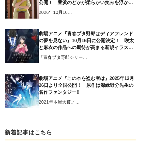
公開！ 豊浜のどかが柔らかい笑みを浮かべ
るビジュアルに
2026年10月16…
劇場アニメ『青春ブタ野郎はディアフレンド
の夢を見ない』10月16日に公開決定！ 咲太
と麻衣の作品への期待が高まる新規イラスト
が解禁
「青春ブタ野郎シリー…
劇場アニメ『この本を盗む者は』2025年12月
26日より全国公開！ 原作は深緑野分先生の
名作ファンタジー!!
2021年本屋大賞ノ…
新着記事はこちら