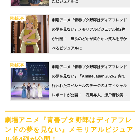
たビジュアルに
関連記事
劇場アニメ『青春ブタ野郎はディアフレンド
の夢を見ない』メモリアルビジュアル第2弾
が公開！ 豊浜のどかが柔らかい笑みを浮か
べるビジュアルに
関連記事
劇場アニメ『⻘春ブタ野郎はディアフレンド
の夢を⾒ない』「AnimeJapan 2026」内で
行われたスペシャルステージのオフィシャル
レポートが公開！ ⽯川界⼈、瀬⼾⿇沙美、
⼭根綺、⽯⾒舞菜⾹らが登壇
劇場アニメ『青春ブタ野郎はディアフレ
ンドの夢を見ない』メモリアルビジュア
ル第4弾が公開！