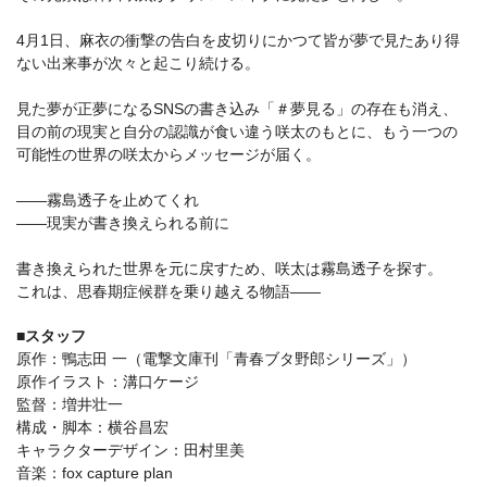
4⽉1⽇、⿇⾐の衝撃の告⽩を⽪切りにかつて皆が夢で⾒たあり得
ない出来事が次々と起こり続ける。
⾒た夢が正夢になるSNSの書き込み「＃夢⾒る」の存在も消え、
⽬の前の現実と⾃分の認識が⾷い違う咲太のもとに、もう⼀つの
可能性の世界の咲太からメッセージが届く。
――霧島透⼦を⽌めてくれ
――現実が書き換えられる前に
書き換えられた世界を元に戻すため、咲太は霧島透⼦を探す。
これは、思春期症候群を乗り越える物語――
■スタッフ
原作：鴨志⽥ ⼀（電撃⽂庫刊「⻘春ブタ野郎シリーズ」）
原作イラスト：溝⼝ケージ
監督：増井壮⼀
構成・脚本：横⾕昌宏
キャラクターデザイン：⽥村⾥美
⾳楽：fox capture plan