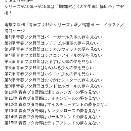
⽂庫より発売中！
シリーズ第10弾〜第15弾は「期間限定《⼤学⽣編》幅広帯」で登
場！
電撃⽂庫刊「⻘春ブタ野郎シリーズ」著／鴨志⽥ ⼀ イラスト／
溝⼝ケージ
第1弾 ⻘春ブタ野郎はバニーガール先輩の夢を⾒ない
第2弾 ⻘春ブタ野郎はプチデビル後輩の夢を⾒ない
第3弾 ⻘春ブタ野郎はロジカルウィッチの夢を⾒ない
第4弾 ⻘春ブタ野郎はシスコンアイドルの夢を⾒ない
第5弾 ⻘春ブタ野郎はおるすばん妹の夢を⾒ない
第6弾 ⻘春ブタ野郎はゆめみる少⼥の夢を⾒ない
第7弾 ⻘春ブタ野郎はハツコイ少⼥の夢を⾒ない
第8弾 ⻘春ブタ野郎はおでかけシスターの夢を⾒ない
第9弾 ⻘春ブタ野郎はランドセルガールの夢を⾒ない
第10弾 ⻘春ブタ野郎は迷えるシンガーの夢を⾒ない
第11弾 ⻘春ブタ野郎はナイチンゲールの夢を⾒ない
第12弾 ⻘春ブタ野郎はマイスチューデントの夢を⾒ない
第13弾 ⻘春ブタ野郎はサンタクロースの夢を⾒ない
第14弾 ⻘春ブタ野郎はガールフレンドの夢を⾒ない
第15弾 ⻘春ブタ野郎はディアフレンドの夢を⾒ない