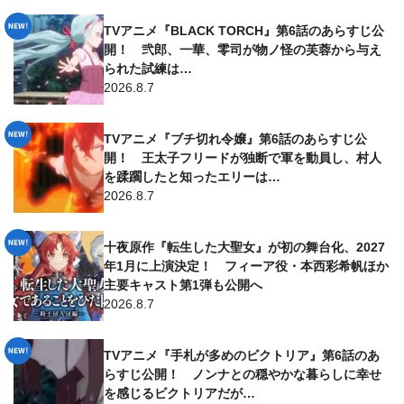
TVアニメ『BLACK TORCH』第6話のあらすじ公
開！ 弐郎、一華、零司が物ノ怪の芙蓉から与え
られた試練は…
2026.8.7
TVアニメ『ブチ切れ令嬢』第6話のあらすじ公
開！ 王太子フリードが独断で軍を動員し、村人
を蹂躙したと知ったエリーは…
2026.8.7
十夜原作『転生した大聖女』が初の舞台化、2027
年1月に上演決定！ フィーア役・本西彩希帆ほか
主要キャスト第1弾も公開へ
2026.8.7
TVアニメ『手札が多めのビクトリア』第6話のあ
らすじ公開！ ノンナとの穏やかな暮らしに幸せ
を感じるビクトリアだが…