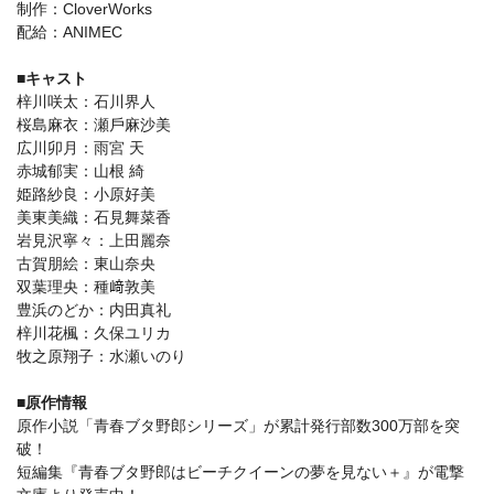
制作：CloverWorks
配給：ANIMEC
■キャスト
梓川咲太：⽯川界⼈
桜島⿇⾐：瀬⼾⿇沙美
広川卯⽉：⾬宮 天
⾚城郁実：⼭根 綺
姫路紗良：⼩原好美
美東美織：⽯⾒舞菜⾹
岩⾒沢寧々：上⽥麗奈
古賀朋絵：東⼭奈央
双葉理央：種﨑敦美
豊浜のどか：内⽥真礼
梓川花楓：久保ユリカ
牧之原翔⼦：⽔瀬いのり
■原作情報
原作⼩説「⻘春ブタ野郎シリーズ」が累計発⾏部数300万部を突
破！
短編集『⻘春ブタ野郎はビーチクイーンの夢を⾒ない＋』が電撃