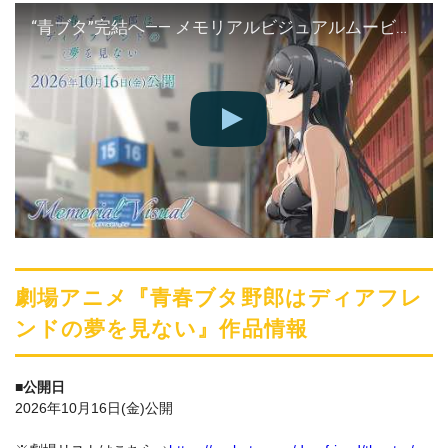
“青ブタ”完結へ―― メモリアルビジュアルムービー【桜島麻衣Ver.】｜劇場アニメ「青春ブタ野郎はディアフレンドの夢を見ない」【2026年10月16日(金)公開】
劇場アニメ『⻘春ブタ野郎はディアフレ
ンドの夢を⾒ない』作品情報
■公開日
2026年10⽉16⽇(⾦)公開