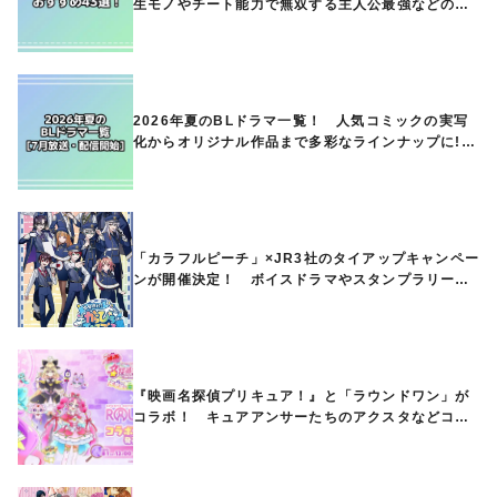
生モノやチート能力で無双する主人公最強などの人
気作品、異世界ファンタジーや隠れた名作までご紹
介!!
2026年夏のBLドラマ一覧！ 人気コミックの実写
化からオリジナル作品まで多彩なラインナップに!!
【7月放送・配信開始】
「カラフルピーチ」×JR3社のタイアップキャンペー
ンが開催決定！ ボイスドラマやスタンプラリー、
オリジナルグッズの販売も
『映画名探偵プリキュア！』と「ラウンドワン」が
コラボ！ キュアアンサーたちのアクスタなどコラ
ボグッズが8月1日から登場