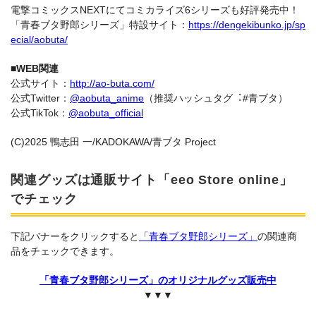
電撃コミックスNEXTにてコミカライズ6シリーズも好評発売中！
「⻘春ブタ野郎シリーズ」特設サイト：
https://dengekibunko.jp/sp
ecial/aobuta/
■WEB関連
公式サイト：
http://ao-buta.com/
公式Twitter：
@aobuta_anime
（推奨ハッシュタグ︓#⻘ブタ）
公式TikTok：
@aobuta_official
(C)2025 鴨志⽥ ⼀/KADOKAWA/⻘ブタ Project
関連グッズは通販サイト「eeo Store online」
でチェック
下記バナーをクリックすると
「青春ブタ野郎シリーズ」
の関連商
品をチェックできます。
「青春ブタ野郎シリーズ」のオリジナルグッズ販売中
▼▼▼