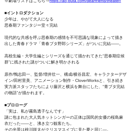
※劇場リストはこちら⇒
https://ao-buta.com/dearfriend/theater/
■イントロダクション
少年は、やがて⼤⼈になる
思春期ファンタジー堂々完結
現代的な共感を呼ぶ思春期の感情を不可思議な現象によって描き
出した⻘春ドラマ「⻘春ブタ野郎シリーズ」がついに完結――。
⾼校⽣編・⼤学⽣編とシリーズを通じて描かれてきた“思春期症候
群”に残された謎がついに解き明かされる
原作/鴨志⽥⼀、監督/増井壮⼀、構成/横⾕昌宏、キャラクターデザ
イン/⽥村⾥美、アニメーション制作・CloverWorksと、引き続き
実⼒派スタッフたちにより藤沢と横浜を舞台にした、“⻘ブタ完結
の物語”が描かれます。
■プロローグ
「実は、私が霧島透⼦なんです」
謎に包まれた⼤⼈気ネットシンガーの正体は国⺠的⼥優の桜島⿇
⾐だった――と、沸き⽴つ観客たち。
その光景は梓川咲太がクリスマスイブに⾒た夢と同じ―。