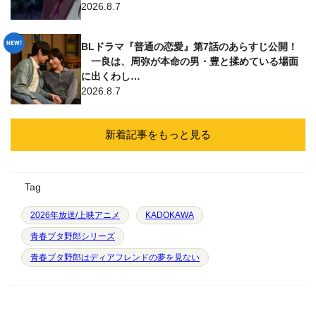
2026.8.7
BLドラマ『普通の恋愛』第7話のあらすじ公開！
一良は、周弥が本命の男・豊と揉めている場面
に出くわし…
2026.8.7
新着記事をもっと見る
Tag
2026年放送/上映アニメ
KADOKAWA
青春ブタ野郎シリーズ
青春ブタ野郎はディアフレンドの夢を見ない