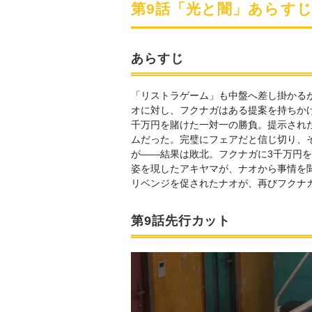
第9話「光と闇」あらす
あらすじ
「リストラゲーム」も中盤へ差し掛かる
オに対し、フクナガはある提案を持ちかけ
千万円を賭けた一対一の勝負。提示され
ムだった。完璧にフェアだと信じ切り、
が――結果は敗北。フクナガに3千万円
姿を現したアキヤマが、ナオから事情を
リベンジを促されたナオが、再びフクナガ
第9話先行カット