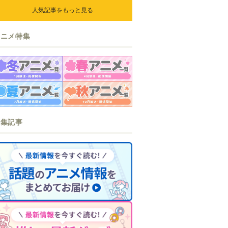
ら』『なまいきざかり。』か
人気記事をもっと見る
ら、ときめくアイテムが登場♪
アニメ特集
特集記事