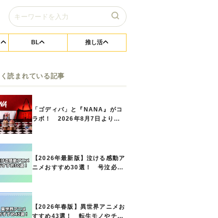
BL
推し活
よく読まれている記事
「ゴディバ」と『NANA』がコ
ラボ！ 2026年8月7日よりシ
ョコリキサー2種類、タンブラー
セットなど第1弾商品が発売へ
【2026年最新版】泣ける感動ア
ニメおすすめ30選！ 号泣必須
の名作をご紹介!! あなたのな
かのランキングは？
【2026年春版】異世界アニメお
すすめ43選！ 転生モノやチー