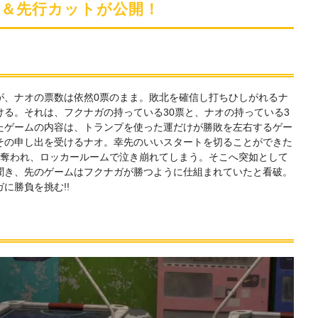
定
じ＆先行カットが公開！
が、ナオの票数は依然0票のまま。敗北を確信し打ちひしがれるナ
る。それは、フクナガの持っている30票と、ナオの持っている3
たゲームの内容は、トランプを使った運だけが勝敗を左右するゲー
その申し出を受けるナオ。幸先のいいスタートを切ることができた
を奪われ、ロッカールームで泣き崩れてしまう。そこへ突如として
聞き、先のゲームはフクナガが勝つように仕組まれていたと看破。
に勝負を挑む!!