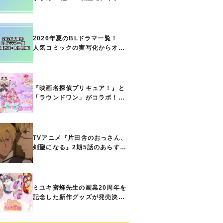
ト能力で無双する主人公最強な
どの人気作品、異世界ファンタ
ジーや隠れた名作までご紹介!!
2026年夏のBLドラマ一覧！
人気コミックの実写化からオリ
ジナル作品まで多彩なラインナ
ップに!!【7月放送・配信開始】
『映画名探偵プリキュア！』と
「ラウンドワン」がコラボ！
キュアアンサーたちのアクスタ
などコラボグッズが8月1日から
登場
TVアニメ『片田舎のおっさん、
剣聖になる』2期5話のあらすじ
公開！ ヘンブリッツは、ラン
ドリドに立ち合いを申し入れ…
ミユキ蜜蜂先生の画業20周年を
記念した新作グッズが発売決
定！『春の嵐とモンスター』
『野良猫と狼』『営業ですか