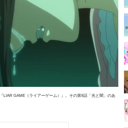
ニメ『LIAR GAME（ライアーゲーム）』。その第9話「光と闇」のあ