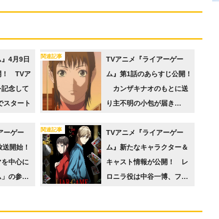
関連記事
』4月9日
TVアニメ『ライアーゲー
！ TVア
ム』第1話のあらすじ公開！
を記念して
カンザキナオのもとに送
」でスタート
り主不明の小包が届き…
関連記事
アーゲー
TVアニメ『ライアーゲー
放送開始！
ム』新たなキャラクター＆
を中心に
キャスト情報が公開！ レ
ム」の参加
ロニラ役は中谷一博、フジ
ービジュア
サワカズオ役は飛田展男、
谷村光男役は上田燿司に決