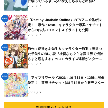
に弱っているきいろいかえるちゃんと出会い…
2026.8.7
『Destiny Unchain Online』のTVアニメ化が決
定！ 原作・resn、キャラクター原案・ヤチモト
からのお祝いコメント＆イラストも公開
2026.8.7
原作：伊達きよ先生＆キャラクター原案：蔓沢つ
た子先生のBL小説『社畜なもぐらは異世界で虎神
さまと恋をする』のコミカライズ連載がスター
ト！ 漫画は仁茂田あい先生が担当
2026.8.7
「アイプリワールド2026」10月11日・12日に開催
決定！ 前売りチケットは8月14日から販売スター
ト
2026.8.7
新着記事をもっと見る