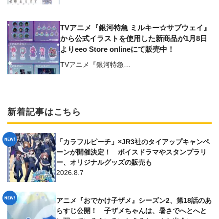
TVアニメ『銀河特急 ミルキー☆サブウェイ』
から公式イラストを使用した新商品が1月8日
よりeeo Store onlineにて販売中！
TVアニメ『銀河特急…
新着記事はこちら
「カラフルピーチ」×JR3社のタイアップキャンペ
ーンが開催決定！ ボイスドラマやスタンプラリ
ー、オリジナルグッズの販売も
2026.8.7
アニメ『おでかけ子ザメ』シーズン2、第18話のあ
らすじ公開！ 子ザメちゃんは、暑さでへとへと