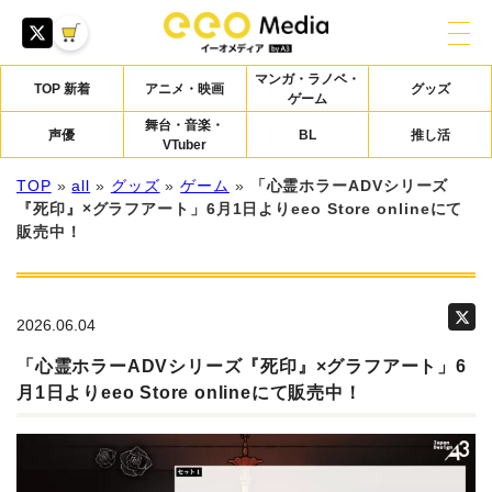
マンガ・ラノベ・
TOP 新着
アニメ・映画
グッズ
ゲーム
舞台・音楽・
声優
BL
推し活
VTuber
TOP
»
all
»
グッズ
»
ゲーム
»
「心霊ホラーADVシリーズ
『死印』×グラフアート」6月1日よりeeo Store onlineにて
販売中！
2026.06.04
「心霊ホラーADVシリーズ『死印』×グラフアート」6
月1日よりeeo Store onlineにて販売中！