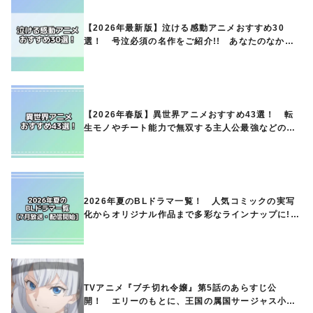
【2026年最新版】泣ける感動アニメおすすめ30
選！ 号泣必須の名作をご紹介!! あなたのなかの
ランキングは？
【2026年春版】異世界アニメおすすめ43選！ 転
生モノやチート能力で無双する主人公最強などの人
気作品、異世界ファンタジーや隠れた名作までご紹
介!!
2026年夏のBLドラマ一覧！ 人気コミックの実写
化からオリジナル作品まで多彩なラインナップに!!
【7月放送・配信開始】
TVアニメ『ブチ切れ令嬢』第5話のあらすじ公
開！ エリーのもとに、王国の属国サージャス小王