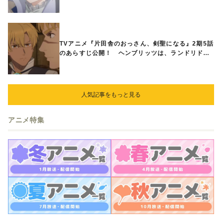
国が帝国に宣戦布告したと急報が入る
TVアニメ『片田舎のおっさん、剣聖になる』2期5話
のあらすじ公開！ ヘンブリッツは、ランドリドに
立ち合いを申し入れ…
人気記事をもっと見る
アニメ特集