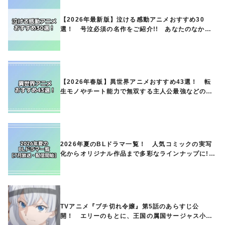
【2026年最新版】泣ける感動アニメおすすめ30
選！ 号泣必須の名作をご紹介!! あなたのなかの
ランキングは？
【2026年春版】異世界アニメおすすめ43選！ 転
生モノやチート能力で無双する主人公最強などの人
気作品、異世界ファンタジーや隠れた名作までご紹
介!!
2026年夏のBLドラマ一覧！ 人気コミックの実写
化からオリジナル作品まで多彩なラインナップに!!
【7月放送・配信開始】
TVアニメ『ブチ切れ令嬢』第5話のあらすじ公
開！ エリーのもとに、王国の属国サージャス小王