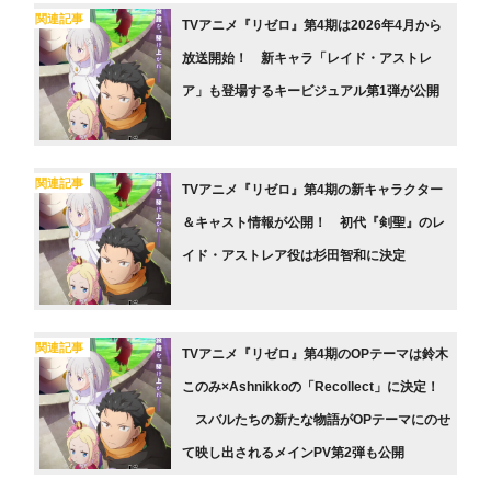
関連記事
TVアニメ『リゼロ』第4期は2026年4月から
放送開始！ 新キャラ「レイド・アストレ
ア」も登場するキービジュアル第1弾が公開
関連記事
TVアニメ『リゼロ』第4期の新キャラクター
＆キャスト情報が公開！ 初代『剣聖』のレ
イド・アストレア役は杉田智和に決定
関連記事
TVアニメ『リゼロ』第4期のOPテーマは鈴木
このみ×Ashnikkoの「Recollect」に決定！
スバルたちの新たな物語がOPテーマにのせ
て映し出されるメインPV第2弾も公開