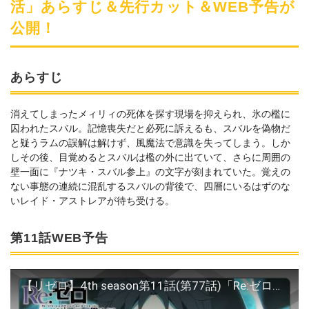
活」あらすじ＆先行カット＆WEB予告が
公開！
あらすじ
消えてしまったメィリィの死体を探す現場を抑えられ、氷の檻に
囚われたスバル。記憶喪失だと必死に訴えるも、スバルを偽物だ
と疑うラムの誤解は解けず、風魔法で意識を失ってしまう。しか
しその後、目覚めるとスバルは檻の外に出ていて、さらに周囲の
壁一面に『ナツキ・スバル参上』の文字が刻まれていた。覚えの
ない事態の連続に混乱するスバルの背後で、四層にいるはずのな
いレイド・アストレアが待ち受ける。
第11話WEB予告
【リゼロ】4th season第11話(第77話)「Re:ゼロから始まる異世界生活」WEB予告│TVアニメ『Re:ゼロから始める異世界生活』4th season 好評放送中