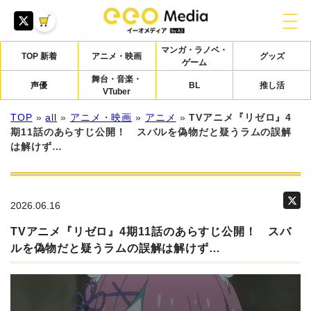
マンガ・ラノベ・
TOP 新着
アニメ・映画
グッズ
ゲーム
舞台・音楽・
声優
BL
推し活
VTuber
TOP
»
all
»
アニメ・映画
»
アニメ
»
TVアニメ『リゼロ』4
期11話のあらすじ公開！ スバルを偽物だと疑うラムの誤解
は解けず…
2026.06.16
TVアニメ『リゼロ』4期11話のあらすじ公開！ スバ
ルを偽物だと疑うラムの誤解は解けず…