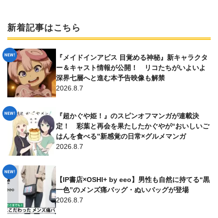
新着記事はこちら
『メイドインアビス 目覚める神秘』新キャラクタ
ー＆キャスト情報が公開！ リコたちがいよいよ
深界七層へと進む本予告映像も解禁
2026.8.7
『超かぐや姫！』のスピンオフマンガが連載決
定！ 彩葉と再会を果たしたかぐやが“おいしいご
はんを食べる”新感覚の日常×グルメマンガ
2026.8.7
【IP書店×OSHI+ by eeo】男性も自然に持てる“黒
一色”のメンズ痛バッグ・ぬいバッグが登場
2026.8.7