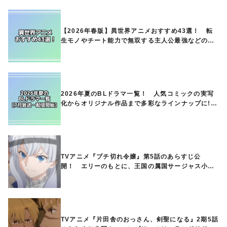
【2026年春版】異世界アニメおすすめ43選！ 転
生モノやチート能力で無双する主人公最強などの人
気作品、異世界ファンタジーや隠れた名作までご紹
介!!
2026年夏のBLドラマ一覧！ 人気コミックの実写
化からオリジナル作品まで多彩なラインナップに!!
【7月放送・配信開始】
TVアニメ『ブチ切れ令嬢』第5話のあらすじ公
開！ エリーのもとに、王国の属国サージャス小王
国が帝国に宣戦布告したと急報が入る
TVアニメ『片田舎のおっさん、剣聖になる』2期5話