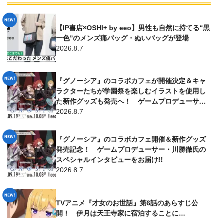
【IP書店×OSHI+ by eeo】男性も自然に持てる“黒
一色”のメンズ痛バッグ・ぬいバッグが登場
2026.8.7
『グノーシア』のコラボカフェが開催決定＆キャ
ラクターたちが学園祭を楽しむイラストを使用し
た新作グッズも発売へ！ ゲームプロデューサー
からのコメントはファン必見!!
2026.8.7
『グノーシア』のコラボカフェ開催＆新作グッズ
発売記念！ ゲームプロデューサー・川勝徹氏の
スペシャルインタビューをお届け!!
2026.8.7
TVアニメ『才女のお世話』第6話のあらすじ公
開！ 伊月は天王寺家に宿泊することに…