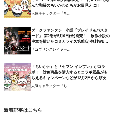
んだ和装のちいかわたちがお目見えに!!
人気キャラクター『ち…
ダークファンタジー小説『ブレイド＆バスタ
ード』 第2巻が6月9日(金)発売！ 原作小説の
序章を描いたコミカライズ第0話が無料WEB
公開中
『ゴブリンスレイヤー…
『ちいかわ』と「セブン‐イレブン」がコラ
ボ！ 対象商品を購入するとコラボ景品がも
らえるキャンペーンなどが12月2日から順次開
始
人気キャラクター『ち…
新着記事はこちら