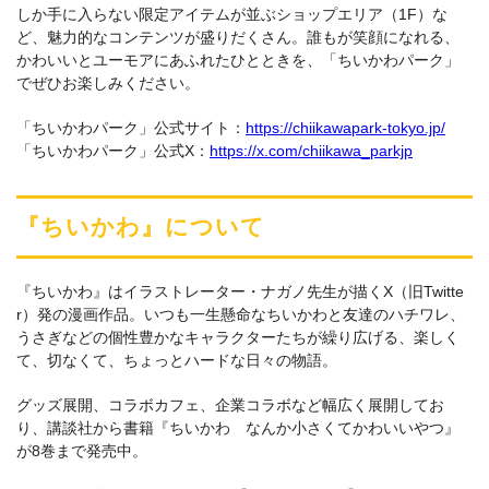
しか手に入らない限定アイテムが並ぶショップエリア（1F）な
ど、魅力的なコンテンツが盛りだくさん。誰もが笑顔になれる、
かわいいとユーモアにあふれたひとときを、「ちいかわパーク」
でぜひお楽しみください。
「ちいかわパーク」公式サイト：
https://chiikawapark-tokyo.jp/
「ちいかわパーク」公式X：
https://x.com/chiikawa_parkjp
『ちいかわ』について
『ちいかわ』はイラストレーター・ナガノ先生が描くX（旧Twitte
r）発の漫画作品。いつも一生懸命なちいかわと友達のハチワレ、
うさぎなどの個性豊かなキャラクターたちが繰り広げる、楽しく
て、切なくて、ちょっとハードな日々の物語。
グッズ展開、コラボカフェ、企業コラボなど幅広く展開してお
り、講談社から書籍『ちいかわ なんか小さくてかわいいやつ』
が8巻まで発売中。