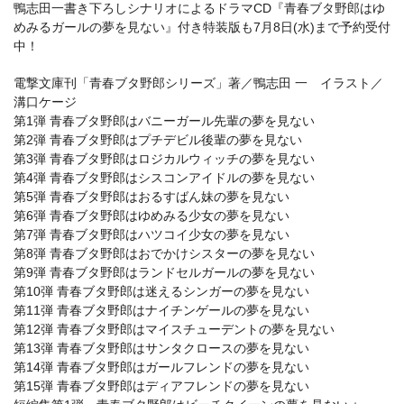
鴨志田一書き下ろしシナリオによるドラマCD『青春ブタ野郎はゆ
めみるガールの夢を見ない』付き特装版も7月8日(水)まで予約受付
中！
電撃⽂庫刊「⻘春ブタ野郎シリーズ」著／鴨志⽥ ⼀ イラスト／
溝⼝ケージ
第1弾 ⻘春ブタ野郎はバニーガール先輩の夢を⾒ない
第2弾 ⻘春ブタ野郎はプチデビル後輩の夢を⾒ない
第3弾 ⻘春ブタ野郎はロジカルウィッチの夢を⾒ない
第4弾 ⻘春ブタ野郎はシスコンアイドルの夢を⾒ない
第5弾 ⻘春ブタ野郎はおるすばん妹の夢を⾒ない
第6弾 ⻘春ブタ野郎はゆめみる少⼥の夢を⾒ない
第7弾 ⻘春ブタ野郎はハツコイ少⼥の夢を⾒ない
第8弾 ⻘春ブタ野郎はおでかけシスターの夢を⾒ない
第9弾 ⻘春ブタ野郎はランドセルガールの夢を⾒ない
第10弾 ⻘春ブタ野郎は迷えるシンガーの夢を⾒ない
第11弾 ⻘春ブタ野郎はナイチンゲールの夢を⾒ない
第12弾 ⻘春ブタ野郎はマイスチューデントの夢を⾒ない
第13弾 ⻘春ブタ野郎はサンタクロースの夢を⾒ない
第14弾 ⻘春ブタ野郎はガールフレンドの夢を⾒ない
第15弾 ⻘春ブタ野郎はディアフレンドの夢を⾒ない