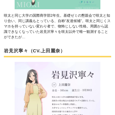
咲太と同じ大学の国際商学部2年生。基礎ゼミの懇親会で咲太と知
り合い、同じ講義もとっている、自称“友達候補”。咲太と同じくス
マホを持っていない変わり者で、物怖じしない性格。周囲から認
識できなくなっていた岩見沢寧々を咲太以外で唯一観測すること
ができたが…
岩見沢寧々（CV.上田麗奈）