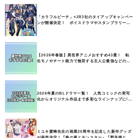
「カラフルピーチ」×JR3社のタイアップキャンペー
ンが開催決定！ ボイスドラマやスタンプラリー、
オリジナルグッズの販売も
【2026年春版】異世界アニメおすすめ43選！ 転
生モノやチート能力で無双する主人公最強などの人
気作品、異世界ファンタジーや隠れた名作までご紹
介!!
2026年夏のBLドラマ一覧！ 人気コミックの実写
化からオリジナル作品まで多彩なラインナップに!!
【7月放送・配信開始】
ミユキ蜜蜂先生の画業20周年を記念した新作グッズ
が発売決定！『春の嵐とモンスター』『野良猫と