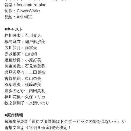
⾳楽：fox capture plan
制作：CloverWorks
配給：ANIMEC
■キャスト
梓川咲太：⽯川界⼈
桜島⿇⾐：瀬⼾⿇沙美
広川卯⽉：⾬宮天
⾚城郁実：⼭根綺
姫路紗良：⼩原好美
美東美織：⽯⾒舞菜⾹
岩⾒沢寧々：上⽥麗奈
古賀朋絵：東⼭奈央
双葉理央：種﨑敦美
豊浜のどか：内⽥真礼
梓川花楓：久保ユリカ
牧之原翔⼦：⽔瀬いのり
■原作情報
短編集第2弾『青春ブタ野郎はドクターピッグの夢を見ない＋』が
電撃文庫より10月9日(金)発売決定！