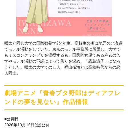
咲太と同じ大学の国際教養学部4年生。高校生の頃は地元の北海道
でモデル活動をしていた。東京のモデル事務所に所属し、大学で
もミスコングランプリを獲得するも、国民的女優である麻衣の入
学やモデル活動の不調によって焦りを深め、「霧島透子」になろ
うとした。咲太の大学での友人、福山拓海とは高校時代からの恋
人同士。
劇場アニメ『⻘春ブタ野郎はディアフレ
ンドの夢を⾒ない』作品情報
■公開日
2026年10⽉16⽇(⾦)公開