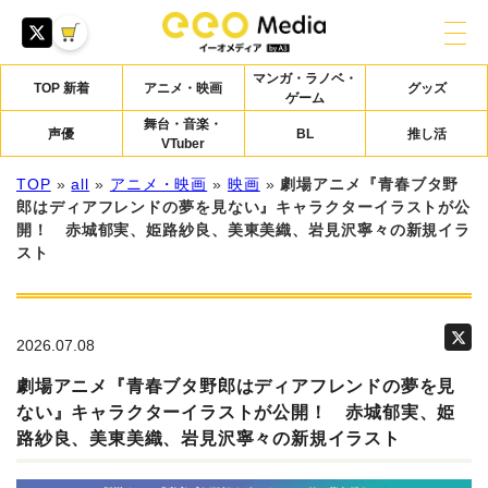
マンガ・ラノベ・
TOP 新着
アニメ・映画
グッズ
ゲーム
舞台・音楽・
声優
BL
推し活
VTuber
TOP
»
all
»
アニメ・映画
»
映画
»
劇場アニメ『青春ブタ野
郎はディアフレンドの夢を見ない』キャラクターイラストが公
開！ 赤城郁実、姫路紗良、美東美織、岩見沢寧々の新規イラ
スト
2026.07.08
劇場アニメ『青春ブタ野郎はディアフレンドの夢を見
ない』キャラクターイラストが公開！ 赤城郁実、姫
路紗良、美東美織、岩見沢寧々の新規イラスト