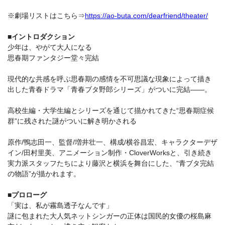
※劇場リストはこちら⇒
https://ao-buta.com/dearfriend/theater/
■イントロダクション
少年は、やがて⼤⼈になる
思春期ファンタジー堂々完結
現代的な共感を呼ぶ思春期の感情を不可思議な現象によって描き
出した⻘春ドラマ「⻘春ブタ野郎シリーズ」がついに完結――。
⾼校⽣編・⼤学⽣編とシリーズを通じて描かれてきた“思春期症候
群”に残された謎がついに解き明かされる
原作/鴨志⽥⼀、監督/増井壮⼀、構成/横⾕昌宏、キャラクターデザ
イン/⽥村⾥美、アニメーション制作・CloverWorksと、引き続き
実⼒派スタッフたちにより藤沢と横浜を舞台にした、“⻘ブタ完結
の物語”が描かれます。
■プロローグ
「実は、私が霧島透⼦なんです」
謎に包まれた⼤⼈気ネットシンガーの正体は国⺠的⼥優の桜島⿇