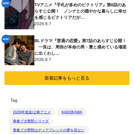
TVアニメ『手札が多めのビクトリア』第6話のあ
らすじ公開！ ノンナとの穏やかな暮らしに幸せ
を感じるビクトリアだが…
2026.8.7
BLドラマ『普通の恋愛』第7話のあらすじ公開！
一良は、周弥が本命の男・豊と揉めている場面
に出くわし…
2026.8.7
新着記事をもっと見る
Tag
2026年放送/上映アニメ
KADOKAWA
青春ブタ野郎シリーズ
青春ブタ野郎はディアフレンドの夢を見ない