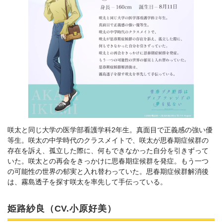
咲太と同じ大学の医学部看護学科2年生。真面目で正義感の強い優
等生。咲太の中学時代のクラスメイトで、咲太が思春期症候群の
存在を訴え、孤立した際に、何もできなかった自分を引きずって
いた。咲太との再会をきっかけに思春期症候群を発症。もう一つ
の可能性の世界の郁実と入れ替わっていた。思春期症候群解消後
は、霧島透子を探す咲太を率先して手伝っている。
姫路紗良（CV.小原好美）