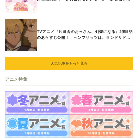
狼』『営業ですから』『なまいきざかり。』から、
ときめくアイテムが登場♪
TVアニメ『片田舎のおっさん、剣聖になる』2期5話
のあらすじ公開！ ヘンブリッツは、ランドリドに
立ち合いを申し入れ…
人気記事をもっと見る
アニメ特集