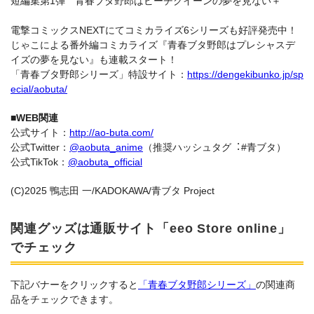
短編集第1弾 青春ブタ野郎はビーチクイーンの夢を見ない＋
電撃コミックスNEXTにてコミカライズ6シリーズも好評発売中！
じゃこによる番外編コミカライズ『青春ブタ野郎はプレシャスデ
イズの夢を見ない』も連載スタート！
「⻘春ブタ野郎シリーズ」特設サイト：
https://dengekibunko.jp/sp
ecial/aobuta/
■WEB関連
公式サイト：
http://ao-buta.com/
公式Twitter：
@aobuta_anime
（推奨ハッシュタグ︓#⻘ブタ）
公式TikTok：
@aobuta_official
(C)2025 鴨志⽥ ⼀/KADOKAWA/⻘ブタ Project
関連グッズは通販サイト「eeo Store online」
でチェック
下記バナーをクリックすると
「青春ブタ野郎シリーズ」
の関連商
品をチェックできます。