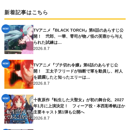
新着記事はこちら
TVアニメ『BLACK TORCH』第6話のあらすじ公
開！ 弐郎、一華、零司が物ノ怪の芙蓉から与え
られた試練は…
2026.8.7
TVアニメ『ブチ切れ令嬢』第6話のあらすじ公
開！ 王太子フリードが独断で軍を動員し、村人
を蹂躙したと知ったエリーは…
2026.8.7
十夜原作『転生した大聖女』が初の舞台化、2027
年1月に上演決定！ フィーア役・本西彩希帆ほか
主要キャスト第1弾も公開へ
2026.8.7