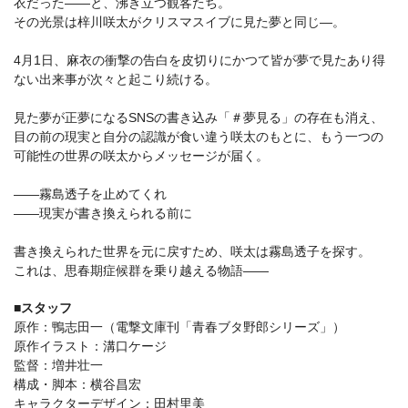
⾐だった――と、沸き⽴つ観客たち。
その光景は梓川咲太がクリスマスイブに⾒た夢と同じ―。
4⽉1⽇、⿇⾐の衝撃の告⽩を⽪切りにかつて皆が夢で⾒たあり得
ない出来事が次々と起こり続ける。
⾒た夢が正夢になるSNSの書き込み「＃夢⾒る」の存在も消え、
⽬の前の現実と⾃分の認識が⾷い違う咲太のもとに、もう⼀つの
可能性の世界の咲太からメッセージが届く。
――霧島透⼦を⽌めてくれ
――現実が書き換えられる前に
書き換えられた世界を元に戻すため、咲太は霧島透⼦を探す。
これは、思春期症候群を乗り越える物語――
■スタッフ
原作：鴨志⽥⼀（電撃⽂庫刊「⻘春ブタ野郎シリーズ」）
原作イラスト：溝⼝ケージ
監督：増井壮⼀
構成・脚本：横⾕昌宏
キャラクターデザイン：⽥村⾥美