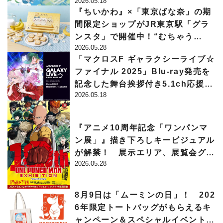
2026.05.18
ポケモンオリジナルメニューの販売
『ちいかわ』×「東京ばな奈」の期
も
間限定ショップがJR東京駅「グラ
ンスタ」で開催中！“むちゃう
2026.05.28
ま”なクッキーサンドや限定トート
「マクロスF ギャラクシーライブ☆
バッグセットが販売
ファイナル 2025」Blu-ray発売を
記念した舞台挨拶付き5.1ch応援上
2026.05.18
映会が開催決定！ May’n、中島愛
が登壇
『アニメ10周年記念「ワンパンマ
ン展」』描き下ろしキービジュアル
が解禁！ 展示エリア、展覧会グッ
2026.05.28
ズ情報なども一挙公開に
8月9日は「ムーミンの日」！ 202
6年限定トートバッグがもらえるキ
ャンペーン＆スペシャルイベント開