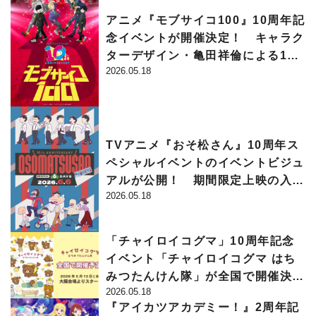
アニメ『モブサイコ100』10周年記
念イベントが開催決定！ キャラク
ターデザイン・亀田祥倫による10
2026.05.18
周年を記念したキービジュアルも公
開
TVアニメ『おそ松さん』10周年ス
ペシャルイベントのイベントビジュ
アルが公開！ 期間限定上映の入場
2026.05.18
者特典はアクリルキーホルダーに決
定
「チャイロイコグマ」10周年記念
イベント「チャイロイコグマ はち
みつたんけん隊」が全国で開催決
2026.05.18
定！ 限定グッズやぬい撮りスポッ
『アイカツアカデミー！』2周年記
トも登場