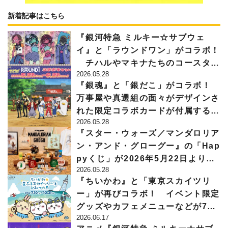
新着記事はこちら
『銀河特急 ミルキー☆サブウェ
イ』と「ラウンドワン」がコラボ！
チハルやマキナたちのコースター
2026.05.28
がもらえるコラボメニューなどが5
『銀魂』と「銀だこ」がコラボ！
月21日から登場
万事屋や真選組の面々がデザインさ
れた限定コラボカードが付属するた
2026.05.28
こ焼などが5月28日から販売開始
『スター・ウォーズ／マンダロリア
ン・アンド・グローグー』の「Hap
pyくじ」が2026年5月22日より発
2026.05.28
売！ 映画公開初日にあわせてロー
『ちいかわ』と「東京スカイツリ
ソンやオンラインなどで展開
ー」が再びコラボ！ イベント限定
グッズやカフェメニューなどが7月
2026.06.17
10日から登場