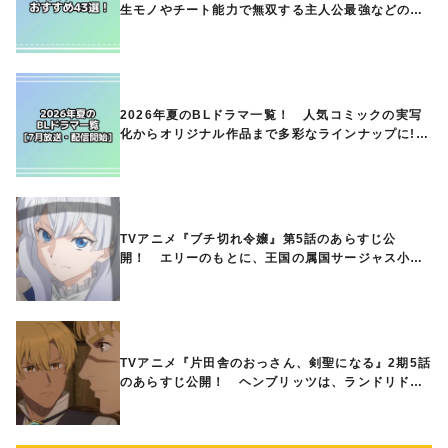
生モノやチート能力で無双する主人公最強などの人
気作品、異世界ファンタジーや隠れた名作までご紹
介!!
2026年夏のBLドラマ一覧！ 人気コミックの実写
化からオリジナル作品まで多彩なラインナップに!!
【7月放送・配信開始】
TVアニメ『ブチ切れ令嬢』第5話のあらすじ公
開！ エリーのもとに、王国の属国サージャス小王
国が帝国に宣戦布告したと急報が入る
TVアニメ『片田舎のおっさん、剣聖になる』2期5話
のあらすじ公開！ ヘンブリッツは、ランドリドに
立ち合いを申し入れ…