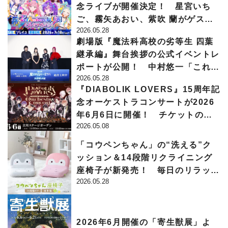
念ライブが開催決定！ 星宮いち
ご、霧矢あおい、紫吹 蘭がゲスト
2026.05.28
出演して7月18日に実施
劇場版『魔法科高校の劣等生 四葉
継承編』舞台挨拶の公式イベントレ
ポートが公開！ 中村悠一「これま
2026.05.28
でになかった展開も多いので…」
『DIABOLIK LOVERS』15周年記
念オーケストラコンサートが2026
年6月6日に開催！ チケットの一
2026.05.08
般販売は5月10日から!!
「コウペンちゃん」の“洗える”ク
ッション＆14段階リクライニング
座椅子が新発売！ 毎日のリラック
2026.05.28
スタイムをやさしくサポート
2026年6月開催の「寄生獣展」よ