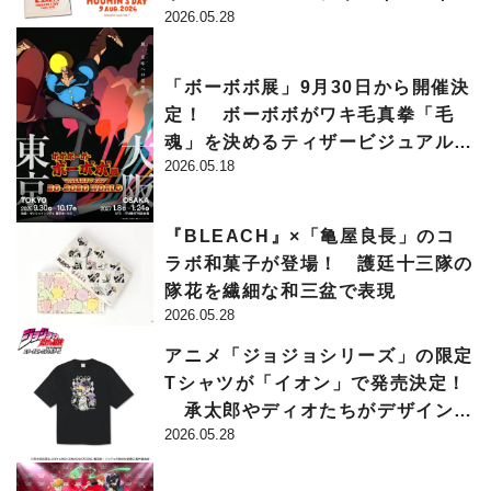
2026.05.28
催決定
「ボーボボ展」9月30日から開催決
定！ ボーボボがワキ毛真拳「毛
魂」を決めるティザービジュアルも
2026.05.18
公開
『BLEACH』×「亀屋良長」のコ
ラボ和菓子が登場！ 護廷十三隊の
隊花を繊細な和三盆で表現
2026.05.28
アニメ「ジョジョシリーズ」の限定
Tシャツが「イオン」で発売決定！
承太郎やディオたちがデザインさ
2026.05.28
れた全8種が5月15日から販売スタ
ート