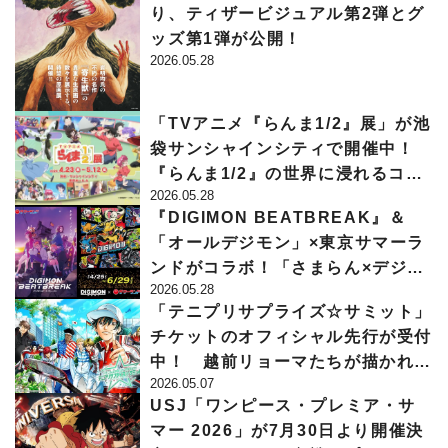
り、ティザービジュアル第2弾とグ
ッズ第1弾が公開！
2026.05.28
「TVアニメ『らんま1/2』展」が池
袋サンシャインシティで開催中！
『らんま1/2』の世界に浸れるコン
2026.05.28
テンツが盛りだくさん!!
『DIGIMON BEATBREAK』＆
「オールデジモン」×東京サマーラ
ンドがコラボ！「さまらん×デジモ
2026.05.28
ン2026プレサマー」が開催中
「テニプリサプライズ☆サミット」
チケットのオフィシャル先行が受付
中！ 越前リョーマたちが描かれた
2026.05.07
許斐 剛描き下ろしのキービジュア
USJ「ワンピース・プレミア・サ
ルも公開
マー 2026」が7月30日より開催決