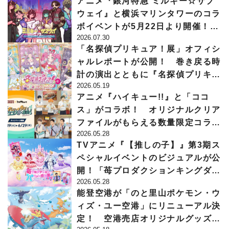
アニメ『銀河特急 ミルキー☆サブ
ウェイ』と横浜マリンタワーのコラ
ボイベントが5月22日より開催！
2026.07.30
体験型謎解きイベントやコラボグッ
「名探偵プリキュア！展」オフィシ
ズの販売も
ャルレポートが公開！ 巻き戻る時
計の演出とともに『名探偵プリキュ
2026.05.19
ア！』の世界へと引き込まれる!!
アニメ『ハイキュー!!』と「ココ
ス」がコラボ！ オリジナルクリア
ファイルがもらえる数量限定コラボ
2026.05.28
メニューなどが5月19日から登場
TVアニメ『【推しの子】』第3期ス
ペシャルイベントのビジュアルが公
開！「苺プロダクションキングダ
2026.05.28
ム」の姫と騎士をイメージしたビジ
能登空港が「のと里山ポケモン・ウ
ュアルに
ィズ・ユー空港」にリニューアル決
定！ 空港売店オリジナルグッズや