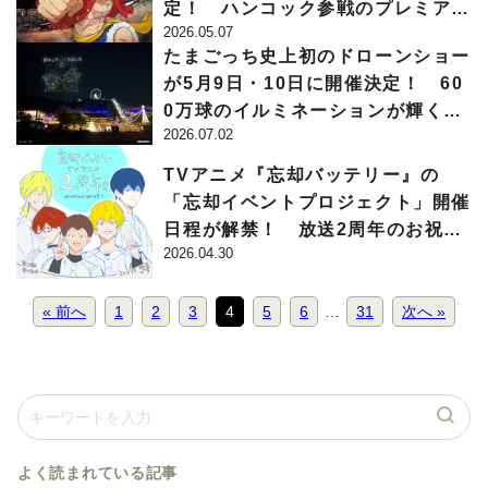
定！ ハンコック参戦のプレミアシ
2026.05.07
ョーや「サンジの海賊レストラン」
たまごっち史上初のドローンショー
が登場
が5月9日・10日に開催決定！ 60
0万球のイルミネーションが輝く
2026.07.02
「さがみ湖イルミリオン」コラボの
フィナーレを飾る
TVアニメ『忘却バッテリー』の
「忘却イベントプロジェクト」開催
日程が解禁！ 放送2周年のお祝い
2026.04.30
イラスト＆コメントも公開に!!
« 前へ
1
2
3
4
5
6
…
31
次へ »
よく読まれている記事