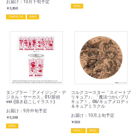
お届け：10月下旬予定
新商品
￥3,850
店舗受取可能
新商品
タンブラー「アメイジング・デ
コルクコースター「スイートプ
ジタル・サーカス」01/探偵
リキュア♪」「魔法つかいプリ
ver.(描き起こしイラスト)
キュア！」06/キュアメロディ
＆キュアミラクル
お届け：9月中旬予定
お届け：10月上旬予定
￥3,300
￥550
新商品
特典あり
新商品