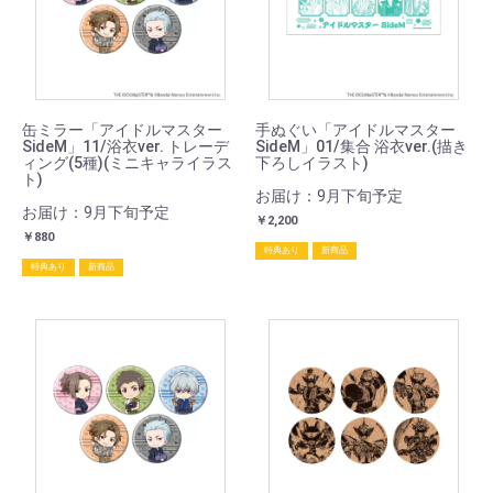
缶ミラー「アイドルマスター
手ぬぐい「アイドルマスター
SideM」11/浴衣ver. トレーデ
SideM」01/集合 浴衣ver.(描き
ィング(5種)(ミニキャライラス
下ろしイラスト)
ト)
お届け：9月下旬予定
お届け：9月下旬予定
￥2,200
￥880
特典あり
新商品
特典あり
新商品