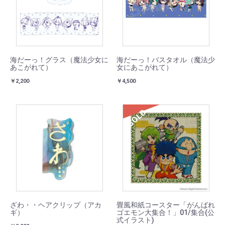
海だーっ！グラス（魔法少女に
海だーっ！バスタオル（魔法少
あこがれて）
女にあこがれて）
￥2,200
￥4,500
SOLD
ざわ・・ヘアクリップ（アカ
畳風和紙コースター「がんばれ
ギ）
ゴエモン大集合！」01/集合(公
式イラスト)