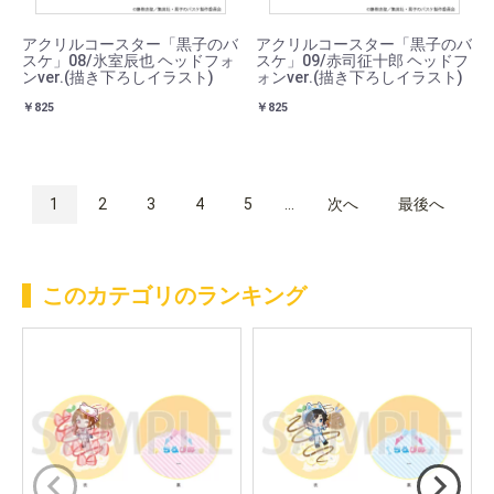
アクリルコースター「黒子のバ
アクリルコースター「黒子のバ
スケ」08/氷室辰也 ヘッドフォ
スケ」09/赤司征十郎 ヘッドフ
ンver.(描き下ろしイラスト)
ォンver.(描き下ろしイラスト)
￥825
￥825
1
2
3
4
5
...
次へ
最後へ
このカテゴリのランキング