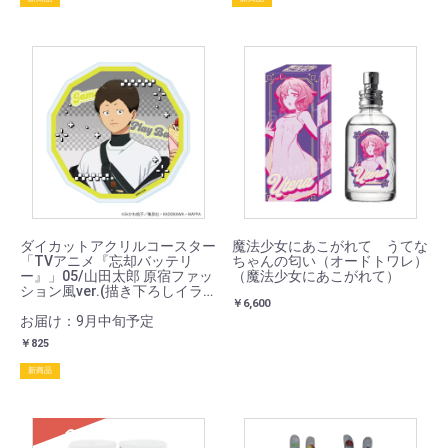
ダイカットアクリルコースター
魔法少女にあこがれて うてな
「TVアニメ『忘却バッテリ
ちゃんの匂い（オードトワレ）
ー』」05/山田太郎 原宿ファッ
（魔法少女にあこがれて）
ション風ver.(描き下ろしイラ
￥6,600
スト)
お届け：9月中旬予定
￥825
新商品
SOLD