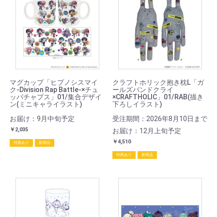
マグカップ「ヒプノシスマイ
クラフトホリック抱き枕L「ガ
ク-Division Rap Battle-×チュ
ールズバンドクライ
ッパチャプス」01/集合デザイ
×CRAFTHOLIC」01/RAB(描き
ン(ミニキャライラスト)
下ろしイラスト)
お届け：9月中旬予定
受注期間：2026年8月10日まで
￥2,035
お届け：12月上旬予定
￥4,510
特典あり
新商品
特典あり
新商品