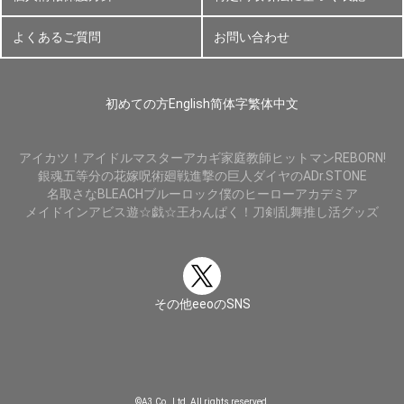
よくあるご質問
お問い合わせ
初めての方
English
简体字
繁体中文
アイカツ！
アイドルマスター
アカギ
家庭教師ヒットマンREBORN!
銀魂
五等分の花嫁
呪術廻戦
進撃の巨人
ダイヤのA
Dr.STONE
名取さな
BLEACH
ブルーロック
僕のヒーローアカデミア
メイドインアビス
遊☆戯☆王
わんぱく！刀剣乱舞
推し活グッズ
その他eeoのSNS
©A3 Co., Ltd. All rights reserved.