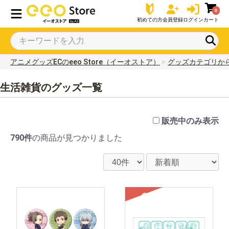
0
初めての方
会員登録
ログイン
カート
アニメグッズECのeeo Store（イーオストア）
グッズカテゴリか
生活雑貨のグッズ一覧
販売中のみ表示
790件
の商品が見つかりました
SOLD