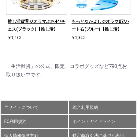
ハ
推し活背景ジオラマぷち44/チ
もっとなかよしジオラマ07/ハ
ェス(ブラック)【推し活】
ート右(ブルー)【推し活】
￥1,430
￥1,320
「生活雑貨」の公式、限定、コラボグッズなど790点お
取り扱い中です。
当サイトについて
総合利用規約
EC利用規約
ポイントガイドライン
個人情報保護方針
特定商取引法に基づく表記