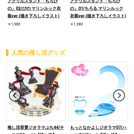
アクリルスタンド「ちろぴ
アクリルスタンド「ちろぴ
の」02/ぴの マリンルック衣
の」01/ちろる マリンルック
装ver.(描き下ろしイラスト)
衣装ver.(描き下ろしイラスト)
￥1,980
￥1,980
人気の推し活グッズ
ハ
推し活背景ジオラマぷち44/チ
もっとなかよしジオラマ07/ハ