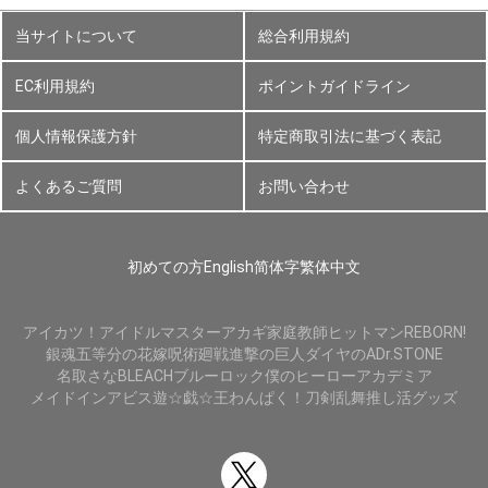
当サイトについて
総合利用規約
EC利用規約
ポイントガイドライン
個人情報保護方針
特定商取引法に基づく表記
よくあるご質問
お問い合わせ
初めての方
English
简体字
繁体中文
アイカツ！
アイドルマスター
アカギ
家庭教師ヒットマンREBORN!
銀魂
五等分の花嫁
呪術廻戦
進撃の巨人
ダイヤのA
Dr.STONE
名取さな
BLEACH
ブルーロック
僕のヒーローアカデミア
メイドインアビス
遊☆戯☆王
わんぱく！刀剣乱舞
推し活グッズ