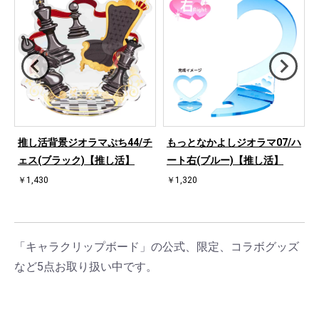
ハ
推し活背景ジオラマぷち44/チ
もっとなかよしジオラマ07/ハ
ェス(ブラック)【推し活】
ート右(ブルー)【推し活】
￥1,430
￥1,320
「キャラクリップボード」の公式、限定、コラボグッズ
など5点お取り扱い中です。