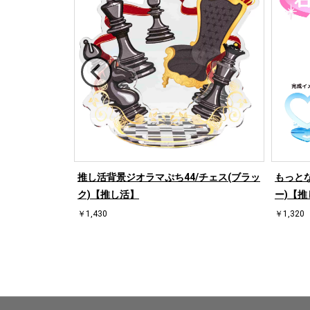
/ハート左(ブラ
推し活背景ジオラマぷち44/チェス(ブラッ
もっとな
ク)【推し活】
ー)【推
￥1,430
￥1,320