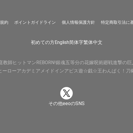
用規約
ポイントガイドライン
個人情報保護方針
特定商取引法に
初めての方
English
简体字
繁体中文
庭教師ヒットマンREBORN!
銀魂
五等分の花嫁
呪術廻戦
進撃の巨
ヒーローアカデミア
メイドインアビス
遊☆戯☆王
わんぱく！刀
その他eeoのSNS