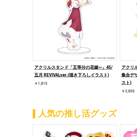
アクリルスタンド「五等分の花嫁∽」45/
アクリ
五月 REVIVALver.(描き下ろしイラスト)
集合デザ
スト)
￥1,815
￥3,850
人気の推し活グッズ