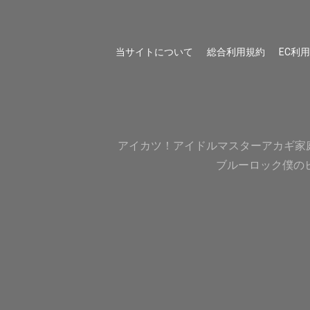
当サイトについて
総合利用規約
EC利
アイカツ！
アイドルマスター
アカギ
家
ブルーロック
僕の