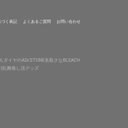
基づく表記
よくあるご質問
お問い合わせ
人
ダイヤのA
Dr.STONE
名取さな
BLEACH
剣乱舞
推し活グッズ