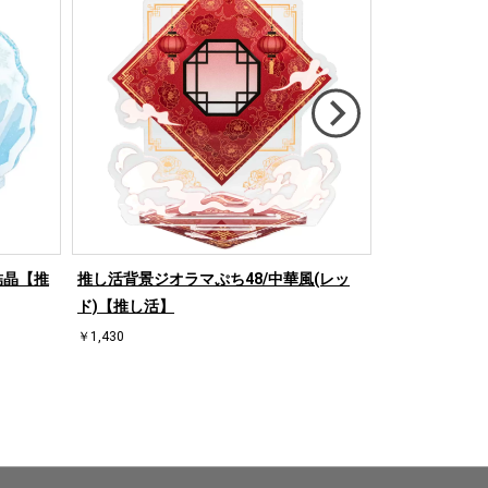
結晶【推
推し活背景ジオラマぷち48/中華風(レッ
推し活背景ジオ
ド)【推し活】
【推し活】
￥1,430
￥1,430