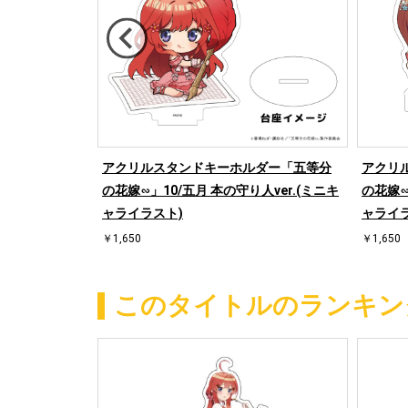
嫁∽」03/本
アクリルスタンドキーホルダー「五等分
アクリ
OX(全5種)(描
の花嫁∽」10/五月 本の守り人ver.(ミニキ
の花嫁∽
ャライラスト)
ャライラ
￥1,650
￥1,650
このタイトルのランキン