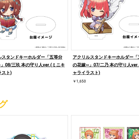
ルスタンドキーホルダー「五等分
アクリルスタンドキーホルダー「
」08/三玖 本の守り人ver.(ミニキ
の花嫁∽」07/二乃 本の守り人ver
スト)
ャライラスト)
￥1,650
グ