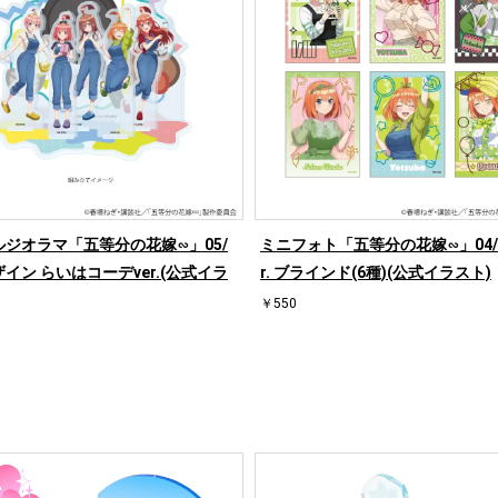
ルジオラマ「五等分の花嫁∽」05/
ミニフォト「五等分の花嫁∽」04/
イン らいはコーデver.(公式イラ
r. ブラインド(6種)(公式イラスト)
￥550