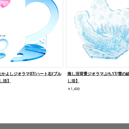
かよしジオラマ07/ハート右(ブル
推し活背景ジオラマぷち17/雪の
し活】
し活】
￥1,430