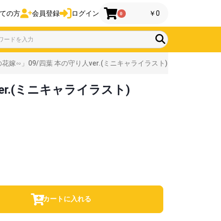
ての方
会員登録
ログイン
￥0
0
∽」09/四葉 本の守り人ver.(ミニキャライラスト)
r.(ミニキャライラスト)
カートに入れる