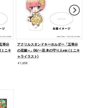
五等分
アクリルスタンドキーホルダー「五等分
アクリルスタン
.(ミニキ
の花嫁∽」06/一花 本の守り人ver.(ミニキ
二乃 本の守り人
ャライラスト)
￥1,815
￥1,650