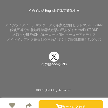
初めての方
English
简体字
繁体中文
アイカツ！
アイドルマスター
アカギ
家庭教師ヒットマンREBORN!
銀魂
五等分の花嫁
呪術廻戦
進撃の巨人
ダイヤのA
Dr.STONE
名取さな
BLEACH
ブルーロック
僕のヒーローアカデミア
メイドインアビス
遊☆戯☆王
わんぱく！刀剣乱舞
推し活グッズ
その他eeoのSNS
©A3 Co., Ltd. All rights reserved.
カートに入れる