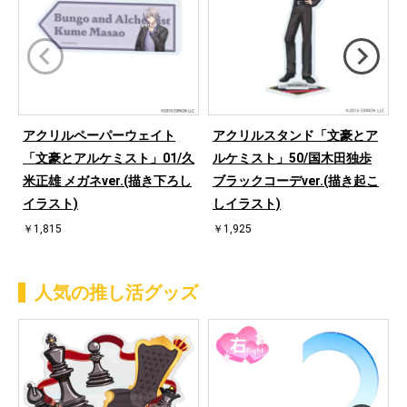
アクリルペーパーウェイト
アクリルスタンド「文豪とア
「文豪とアルケミスト」01/久
ルケミスト」50/国木田独歩
米正雄 メガネver.(描き下ろし
ブラックコーデver.(描き起こ
イラスト)
しイラスト)
￥1,815
￥1,925
人気の推し活グッズ