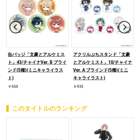
缶バッジ「文豪とアルケミス
アクリルぷちスタンド「文豪
イ
ト」43/チャイナVer. B ブライ
とアルケミスト」10/チャイナ
ンド(5種)(ミニキャライラス
Ver. A ブラインド(5種)(ミニ
ト)
キャライラスト)
￥550
￥935
このタイトルのランキング