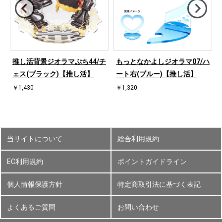
ハ
推し活背景ジオラマぷち44/チ
もっとなかよしジオラマ07/ハ
ェス(ブラック)【推し活】
ート右(ブルー)【推し活】
￥1,430
￥1,320
当サイトについて
総合利用規約
EC利用規約
ポイントガイドライン
個人情報保護方針
特定商取引法に基づく表記
よくあるご質問
お問い合わせ