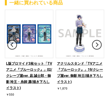
一緒に買われている商品
L版ブロマイド3枚セット「TV
アクリルスタンド「TVアニメ
て
アニメ『ブルーロック』」02/
『ブルーロック』」19/クレー
クレープ屋ver. 凪 誠士郎・御
プ屋ver. 御影 玲王(描き下ろし
影 玲王・糸師 凛(描き下ろし
イラスト)
イラスト)
￥1,870
￥550