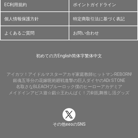
EC利用規約
ポイントガイドライン
個人情報保護方針
特定商取引法に基づく表記
よくあるご質問
お問い合わせ
初めての方
English
简体字
繁体中文
アイカツ！
アイドルマスター
アカギ
家庭教師ヒットマンREBORN!
銀魂
五等分の花嫁
呪術廻戦
進撃の巨人
ダイヤのA
Dr.STONE
名取さな
BLEACH
ブルーロック
僕のヒーローアカデミア
メイドインアビス
遊☆戯☆王
わんぱく！刀剣乱舞
推し活グッズ
その他eeoのSNS