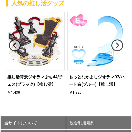
人気の推し活グッズ
ハ
推し活背景ジオラマぷち44/チ
もっとなかよしジオラマ07/ハ
ェス(ブラック)【推し活】
ート右(ブルー)【推し活】
￥1,430
￥1,320
当サイトについて
総合利用規約