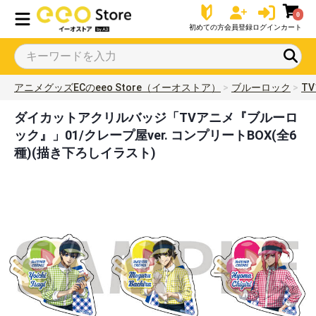
0
初めての方
会員登録
ログイン
カート
アニメグッズECのeeo Store（イーオストア）
ブルーロック
T
ダイカットアクリルバッジ「TVアニメ『ブルーロ
ック』」01/クレープ屋ver. コンプリートBOX(全6
種)(描き下ろしイラスト)