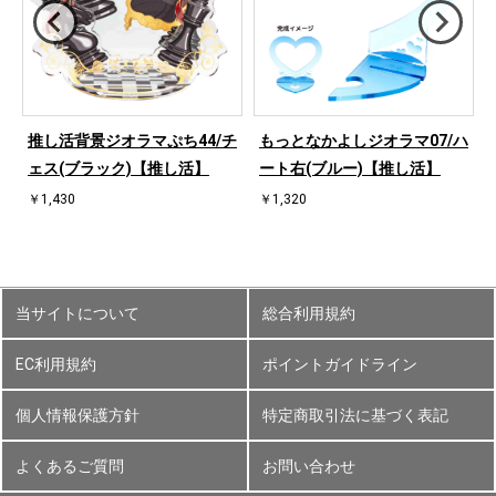
ハ
推し活背景ジオラマぷち44/チ
もっとなかよしジオラマ07/ハ
ェス(ブラック)【推し活】
ート右(ブルー)【推し活】
￥1,430
￥1,320
当サイトについて
総合利用規約
EC利用規約
ポイントガイドライン
個人情報保護方針
特定商取引法に基づく表記
よくあるご質問
お問い合わせ