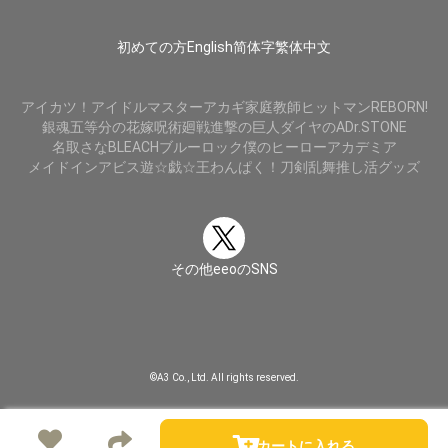
初めての方
English
简体字
繁体中文
アイカツ！
アイドルマスター
アカギ
家庭教師ヒットマンREBORN!
銀魂
五等分の花嫁
呪術廻戦
進撃の巨人
ダイヤのA
Dr.STONE
名取さな
BLEACH
ブルーロック
僕のヒーローアカデミア
メイドインアビス
遊☆戯☆王
わんぱく！刀剣乱舞
推し活グッズ
その他eeoのSNS
©A3 Co., Ltd. All rights reserved.
カートに入れる