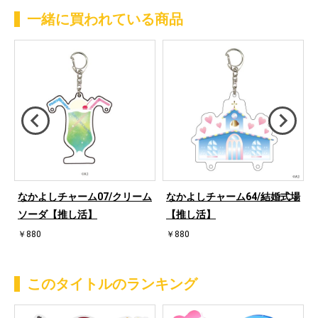
一緒に買われている商品
推
なかよしチャーム07/クリーム
なかよしチャーム64/結婚式場
ソーダ【推し活】
【推し活】
￥880
￥880
このタイトルのランキング