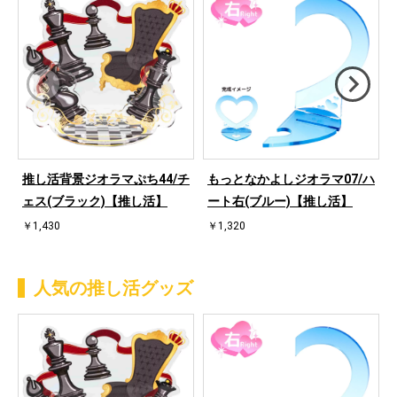
推し活背景ジオラマぷち44/チ
もっとなかよしジオラマ07/ハ
ェス(ブラック)【推し活】
ート右(ブルー)【推し活】
￥1,430
￥1,320
人気の推し活グッズ