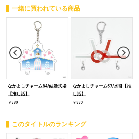
一緒に買われている商品
ム
なかよしチャーム64/結婚式場
なかよしチャーム57/水引【推
【推し活】
し活】
￥880
￥880
このタイトルのランキング