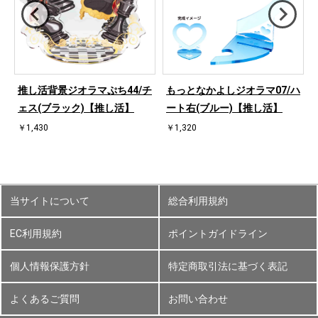
ハ
推し活背景ジオラマぷち44/チ
もっとなかよしジオラマ07/ハ
ェス(ブラック)【推し活】
ート右(ブルー)【推し活】
￥1,430
￥1,320
当サイトについて
総合利用規約
EC利用規約
ポイントガイドライン
個人情報保護方針
特定商取引法に基づく表記
よくあるご質問
お問い合わせ