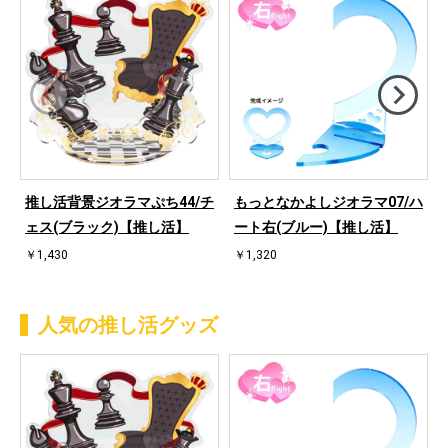
推し活背景ジオラマぷち44/チ
もっとなかよしジオラマ07/ハ
ェス(ブラック)【推し活】
ート右(ブルー)【推し活】
￥1,430
￥1,320
人気の推し活グッズ