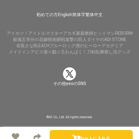
初めての方
English
简体字
繁体中文
アイカツ！
アイドルマスター
アカギ
家庭教師ヒットマンREBORN!
銀魂
五等分の花嫁
呪術廻戦
進撃の巨人
ダイヤのA
Dr.STONE
名取さな
BLEACH
ブルーロック
僕のヒーローアカデミア
メイドインアビス
遊☆戯☆王
わんぱく！刀剣乱舞
推し活グッズ
その他eeoのSNS
©A3 Co., Ltd. All rights reserved.
カートに入れる