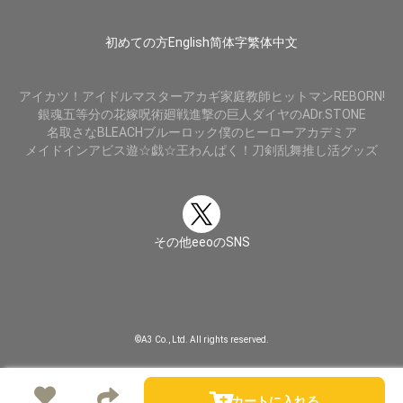
初めての方
English
简体字
繁体中文
アイカツ！
アイドルマスター
アカギ
家庭教師ヒットマンREBORN!
銀魂
五等分の花嫁
呪術廻戦
進撃の巨人
ダイヤのA
Dr.STONE
名取さな
BLEACH
ブルーロック
僕のヒーローアカデミア
メイドインアビス
遊☆戯☆王
わんぱく！刀剣乱舞
推し活グッズ
その他eeoのSNS
©A3 Co., Ltd. All rights reserved.
カートに入れる