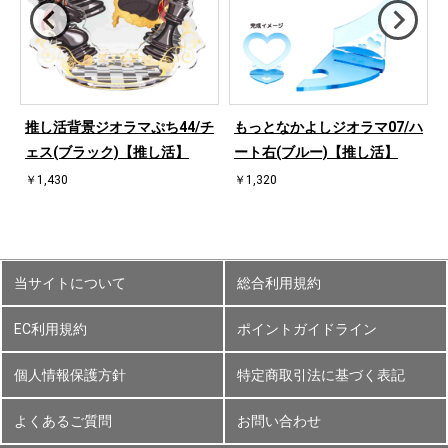
ハ
推し活背景ジオラマぷち44/チ
もっとなかよしジオラマ07/ハ
ェス(ブラック)【推し活】
ート右(ブルー)【推し活】
￥1,430
￥1,320
当サイトについて
総合利用規約
EC利用規約
ポイントガイドライン
個人情報保護方針
特定商取引法に基づく表記
よくあるご質問
お問い合わせ