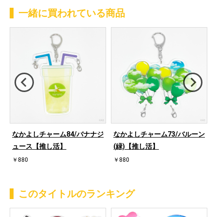
一緒に買われている商品
ィ
なかよしチャーム84/バナナジ
なかよしチャーム73/バルーン
ュース【推し活】
(緑)【推し活】
￥880
￥880
このタイトルのランキング