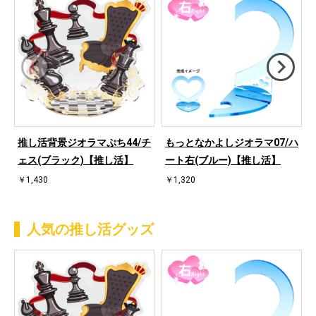
推し活背景ジオラマぷち44/チ
もっとなかよしジオラマ07/ハ
ェス(ブラック)【推し活】
ート右(ブルー)【推し活】
￥1,430
￥1,320
人気の推し活グッズ