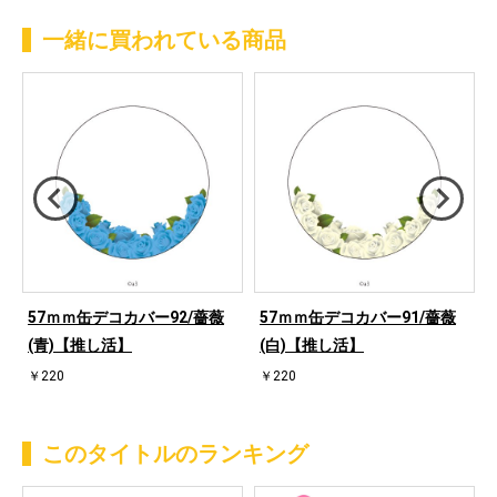
一緒に買われている商品
57ｍｍ缶デコカバー92/薔薇
57ｍｍ缶デコカバー91/薔薇
(青)【推し活】
(白)【推し活】
￥220
￥220
このタイトルのランキング