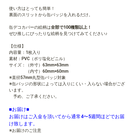
使い方はとっても簡単！
裏面のスリットから缶バッジを入れるだけ。
缶デコカバーの絵柄は
全部で100種類以上！
ぜひ推しにぴったりな絵柄を見つけてみてください♪
【仕様】
内容量：1枚入り
素材：PVC（ポリ塩化ビニル）
サイズ：（外寸）63mm×63mm
（内寸）60mm×60mm
※直径57mm丸型缶バッジ対象
※缶バッジの形状によっては入りにくい・入らない場合がござ
います。
予め、ご了承ください。
■お届け■
お届けはご入金を頂いてから通常4〜5週間ほどでお届
け致します。
※お届けのご注意