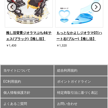
ハ
推し活背景ジオラマぷち44/チ
もっとなかよしジオラマ07/ハ
ェス(ブラック)【推し活】
ート右(ブルー)【推し活】
￥1,430
￥1,320
当サイトについて
総合利用規約
EC利用規約
ポイントガイドライン
個人情報保護方針
特定商取引法に基づく表記
よくあるご質問
お問い合わせ