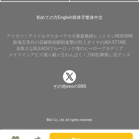
初めての方
English
简体字
繁体中文
アイカツ！
アイドルマスター
アカギ
家庭教師ヒットマンREBORN!
銀魂
五等分の花嫁
呪術廻戦
進撃の巨人
ダイヤのA
Dr.STONE
名取さな
BLEACH
ブルーロック
僕のヒーローアカデミア
メイドインアビス
遊☆戯☆王
わんぱく！刀剣乱舞
推し活グッズ
その他eeoのSNS
©A3 Co., Ltd. All rights reserved.