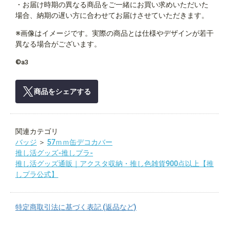
・お届け時期の異なる商品をご一緒にお買い求めいただいた
場合、納期の遅い方に合わせてお届けさせていただきます。
※画像はイメージです。実際の商品とは仕様やデザインが若干
異なる場合がございます。
©a3
商品をシェアする
関連カテゴリ
バッジ
＞
57ｍｍ缶デコカバー
推し活グッズ-推しプラ-
推し活グッズ通販｜アクスタ収納・推し色雑貨900点以上【推
しプラ公式】
特定商取引法に基づく表記 (返品など)