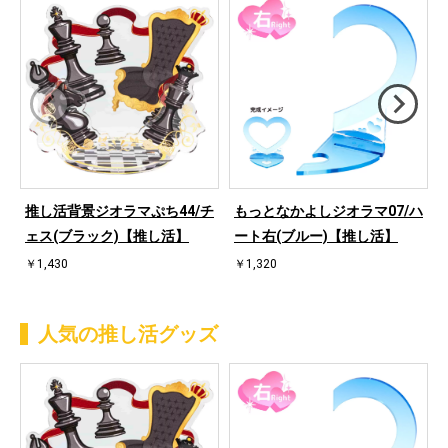
推し活背景ジオラマぷち44/チ
もっとなかよしジオラマ07/ハ
ェス(ブラック)【推し活】
ート右(ブルー)【推し活】
￥1,430
￥1,320
人気の推し活グッズ