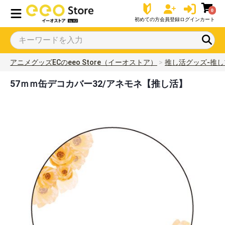
0
初めての方
会員登録
ログイン
カート
アニメグッズECのeeo Store（イーオストア）
推し活グッズ-推し
57ｍｍ缶デコカバー32/アネモネ【推し活】