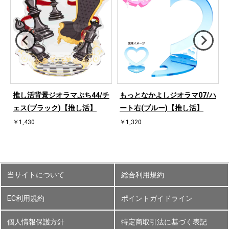
桜
推し活背景ジオラマぷち44/チ
もっとなかよしジオラマ07/ハ
ェス(ブラック)【推し活】
ート右(ブルー)【推し活】
￥1,430
￥1,320
当サイトについて
総合利用規約
EC利用規約
ポイントガイドライン
個人情報保護方針
特定商取引法に基づく表記