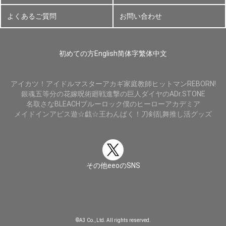
よくあるご質問
お問い合わせ
初めての方
English
简体字
繁体中文
アイカツ！
アイドルマスター
アカギ
家庭教師ヒットマンREBORN!
銀魂
五等分の花嫁
呪術廻戦
進撃の巨人
ダイヤのA
Dr.STONE
名取さな
BLEACH
ブルーロック
僕のヒーローアカデミア
メイドインアビス
遊☆戯☆王
わんぱく！刀剣乱舞
推し活グッズ
その他eeoのSNS
©A3 Co., Ltd. All rights reserved.