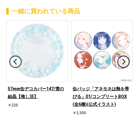
一緒に買われている商品
57mm缶デコカバー147/雪の
缶バッジ「アネモネは熱を帯
結晶【推し活】
びる」01/コンプリートBOX
(全6種)(公式イラスト)
￥220
￥3,300