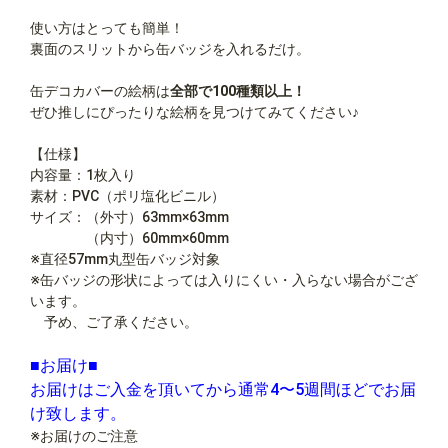
使い方はとっても簡単！
裏面のスリットから缶バッジを入れるだけ。
缶デコカバーの絵柄は
全部で100種類以上！
ぜひ推しにぴったりな絵柄を見つけてみてください♪
【仕様】
内容量：1枚入り
素材：PVC（ポリ塩化ビニル）
サイズ：（外寸）63mm×63mm
（内寸）60mm×60mm
※直径57mm丸型缶バッジ対象
※缶バッジの形状によっては入りにくい・入らない場合がござ
います。
予め、ご了承ください。
■お届け■
お届けはご入金を頂いてから通常4〜5週間ほどでお届
け致します。
※お届けのご注意