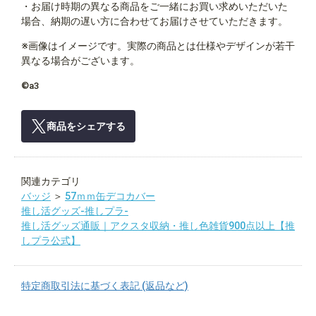
・お届け時期の異なる商品をご一緒にお買い求めいただいた
場合、納期の遅い方に合わせてお届けさせていただきます。
※画像はイメージです。実際の商品とは仕様やデザインが若干
異なる場合がございます。
©a3
商品をシェアする
関連カテゴリ
バッジ
＞
57ｍｍ缶デコカバー
推し活グッズ-推しプラ-
推し活グッズ通販｜アクスタ収納・推し色雑貨900点以上【推
しプラ公式】
特定商取引法に基づく表記 (返品など)