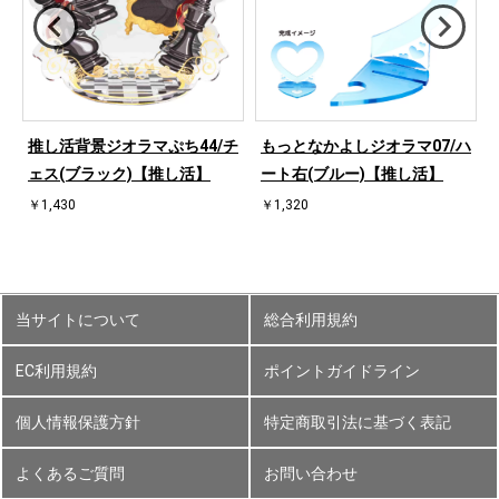
桜
推し活背景ジオラマぷち44/チ
もっとなかよしジオラマ07/ハ
ェス(ブラック)【推し活】
ート右(ブルー)【推し活】
￥1,430
￥1,320
当サイトについて
総合利用規約
EC利用規約
ポイントガイドライン
個人情報保護方針
特定商取引法に基づく表記
よくあるご質問
お問い合わせ