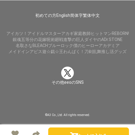
初めての方
English
简体字
繁体中文
アイカツ！
アイドルマスター
アカギ
家庭教師ヒットマンREBORN!
銀魂
五等分の花嫁
呪術廻戦
進撃の巨人
ダイヤのA
Dr.STONE
名取さな
BLEACH
ブルーロック
僕のヒーローアカデミア
メイドインアビス
遊☆戯☆王
わんぱく！刀剣乱舞
推し活グッズ
その他eeoのSNS
©A3 Co., Ltd. All rights reserved.