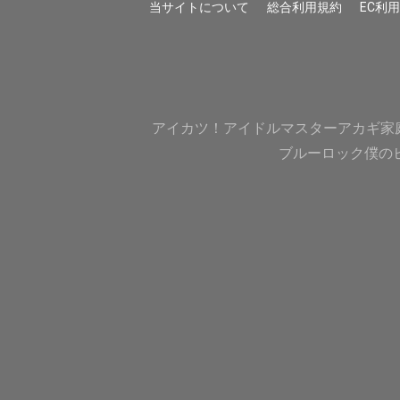
当サイトについて
総合利用規約
EC利
アイカツ！
アイドルマスター
アカギ
家
ブルーロック
僕の