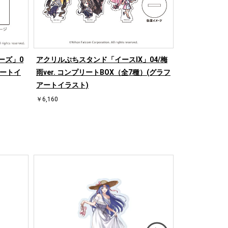
ーズ」0
アクリルぷちスタンド「イースⅨ」04/梅
レザーフセンブ
アートイ
雨ver. コンプリートBOX（全7種）(グラフ
er. 鷹＆背教
アートイラスト)
￥550
￥6,160