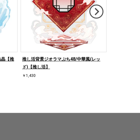
結晶【推
推し活背景ジオラマぷち48/中華風(レッ
推し活背景ジオ
ド)【推し活】
【推し活】
￥1,430
￥1,430