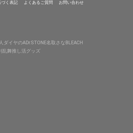
基づく表記
よくあるご質問
お問い合わせ
人
ダイヤのA
Dr.STONE
名取さな
BLEACH
剣乱舞
推し活グッズ