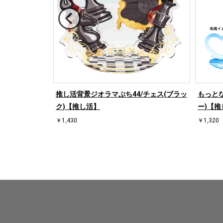
/ハート左(ブラ
推し活背景ジオラマぷち44/チェス(ブラッ
もっとな
ク)【推し活】
ー)【推
￥1,430
￥1,320