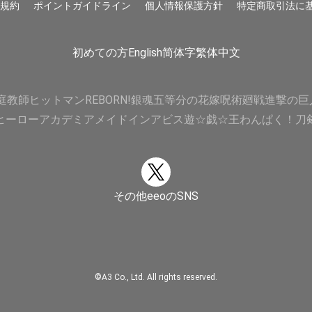
用規約
ポイントガイドライン
個人情報保護方針
特定商取引法に
初めての方
English
简体字
繁体中文
庭教師ヒットマンREBORN!
銀魂
五等分の花嫁
呪術廻戦
進撃の巨
ヒーローアカデミア
メイドインアビス
遊☆戯☆王
わんぱく！刀
その他eeoのSNS
©A3 Co., Ltd. All rights reserved.