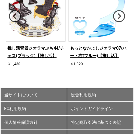
ハ
推し活背景ジオラマぷち44/チ
もっとなかよしジオラマ07/ハ
ェス(ブラック)【推し活】
ート右(ブルー)【推し活】
￥1,430
￥1,320
当サイトについて
総合利用規約
EC利用規約
ポイントガイドライン
個人情報保護方針
特定商取引法に基づく表記