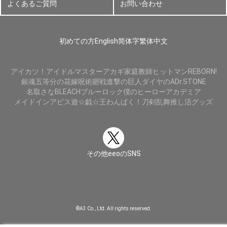
よくあるご質問
お問い合わせ
初めての方
English
简体字
繁体中文
アイカツ！
アイドルマスター
アカギ
家庭教師ヒットマンREBORN!
銀魂
五等分の花嫁
呪術廻戦
進撃の巨人
ダイヤのA
Dr.STONE
名取さな
BLEACH
ブルーロック
僕のヒーローアカデミア
メイドインアビス
遊☆戯☆王
わんぱく！刀剣乱舞
推し活グッズ
その他eeoのSNS
©A3 Co., Ltd. All rights reserved.