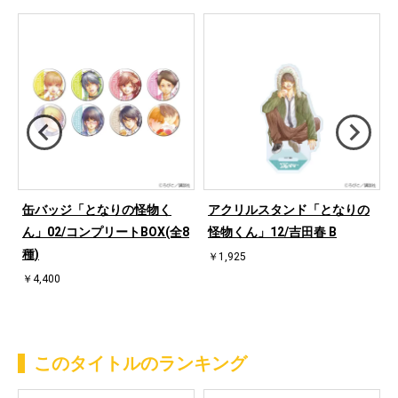
缶バッジ「となりの怪物く
アクリルスタンド「となりの
ん」02/コンプリートBOX(全8
怪物くん」12/吉田春 B
種)
￥1,925
￥4,400
このタイトルのランキング