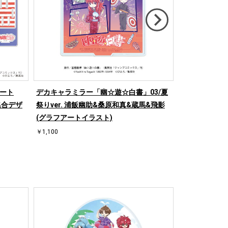
レート
デカキャラミラー「幽☆遊☆白書」03/夏
アクリルぷち
集合デザ
祭りver. 浦飯幽助&桑原和真&蔵馬&飛影
8/ホワイトデー
(グラフアートイラスト)
種)(グラフア
￥1,100
￥5,400