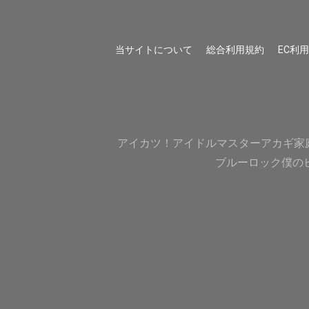
当サイトについて
総合利用規約
EC利
アイカツ！
アイドルマスター
アカギ
家
ブルーロック
僕の