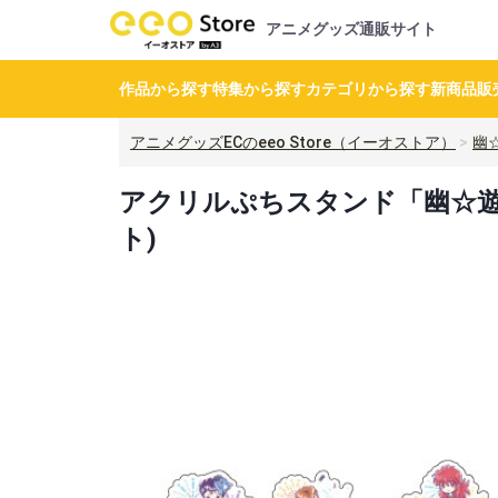
アニメグッズ通販サイト
作品から探す
特集から探す
カテゴリから探す
新商品
販
アニメグッズECのeeo Store（イーオストア）
幽
アクリルぷちスタンド「幽☆遊☆白
ト)