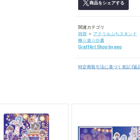
商品をシェアする
関連カテゴリ
雑貨
＞
アクリルぷちスタンド
幽☆遊☆白書
GraffArt Shop by eeo
特定商取引法に基づく表記 (返