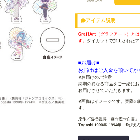
お気に入り
アイテム説明
GraffArt（グラフアート
す。
ダイカットで加工されたア
■お届け■
お届けはご入金を頂いてか
※お届けのご注意
納期の異なる商品をご一緒にお
お届けさせていただきます。
※画像はイメージです。実際の
す。
原作／冨樫義博「幽☆遊☆白書」（集
Togashi 1990年-1994年 ©