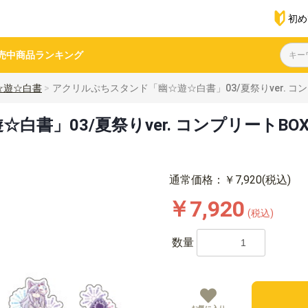
初め
売中商品
ランキング
☆遊☆白書
アクリルぷちスタンド「幽☆遊☆白書」03/夏祭りver. コン
書」03/夏祭りver. コンプリートBO
通常価格：￥7,920(税込)
￥7,920
(税込)
数量