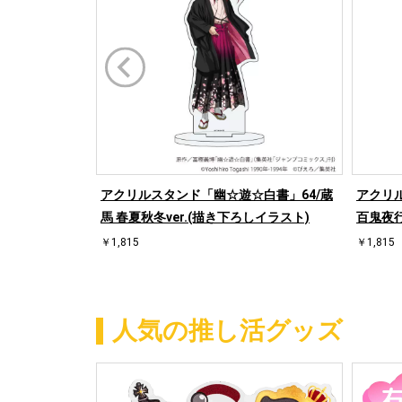
アクリルスタンド「幽☆遊☆白書」64/蔵
アクリ
馬 春夏秋冬ver.(描き下ろしイラスト)
百鬼夜行
￥1,815
￥1,815
人気の推し活グッズ