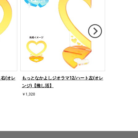
右(オレ
もっとなかよしジオラマ12/ハート左(オレ
もっとなかよし
ンジ)【推し活】
ド)【推し活】
￥1,320
￥1,320