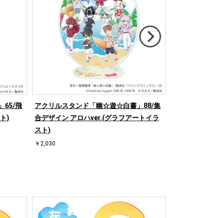
65/飛
アクリルスタンド「幽☆遊☆白書」88/集
キャラクリアケ
ト)
合デザイン アロハver.(グラフアートイラ
雪菜 和洋折衷v
スト)
￥900
￥2,030