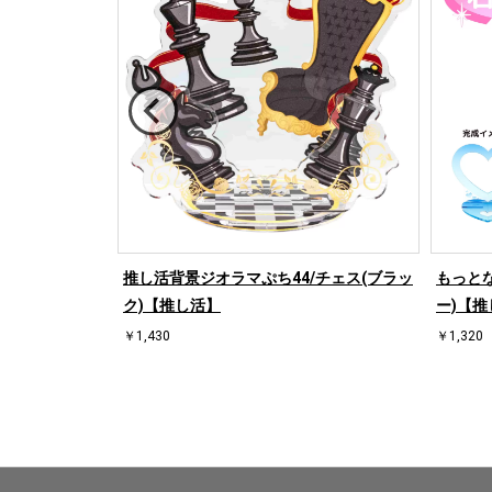
/桜【推し活】
推し活背景ジオラマぷち44/チェス(ブラッ
もっとな
ク)【推し活】
ー)【推
￥1,430
￥1,320