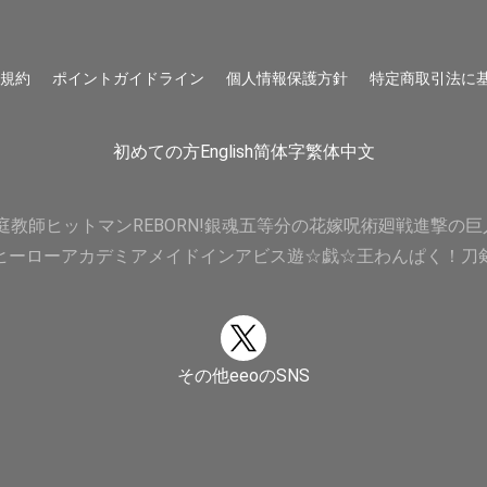
用規約
ポイントガイドライン
個人情報保護方針
特定商取引法に
初めての方
English
简体字
繁体中文
庭教師ヒットマンREBORN!
銀魂
五等分の花嫁
呪術廻戦
進撃の巨
ヒーローアカデミア
メイドインアビス
遊☆戯☆王
わんぱく！刀
その他eeoのSNS