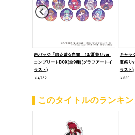
☆遊☆白書」0
缶バッジ「幽☆遊☆白書」13/夏祭りver.
キャラ
(全9種)(グラフ
コンプリートBOX(全9種)(グラフアートイ
夏祭りv
ラスト)
ラスト)
￥4,752
￥880
このタイトルのランキン