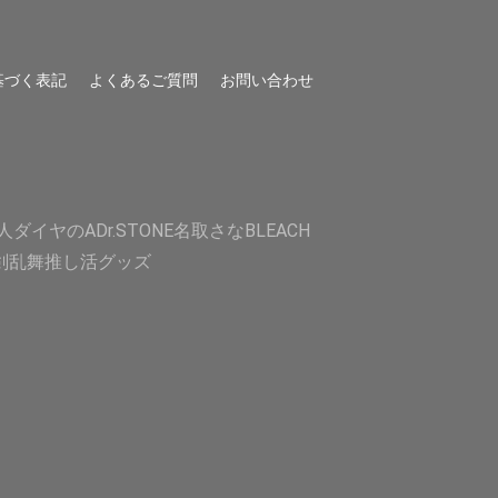
基づく表記
よくあるご質問
お問い合わせ
人
ダイヤのA
Dr.STONE
名取さな
BLEACH
剣乱舞
推し活グッズ