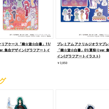
クリアケース「幽☆遊☆白書」11/
プレミアム アクリルジオラマプ
er. 集合デザイン(グラフアートイ
「幽☆遊☆白書」01/夏祭りver. 
イン(グラフアートイラスト)
￥3,850
グ