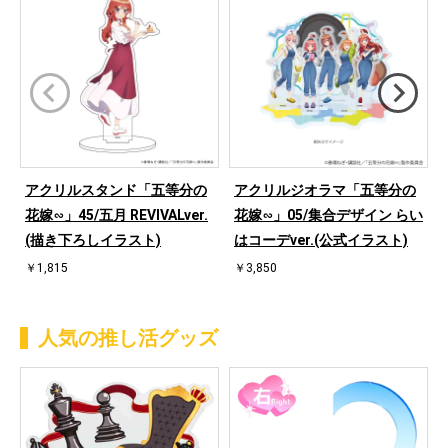
アクリルスタンド「五等分の
アクリルジオラマ「五等分の
花嫁∽」45/五月 REVIVALver.
花嫁∽」05/集合デザイン らい
(描き下ろしイラスト)
はコーデver.(公式イラスト)
￥1,815
￥3,850
人気の推し活グッズ