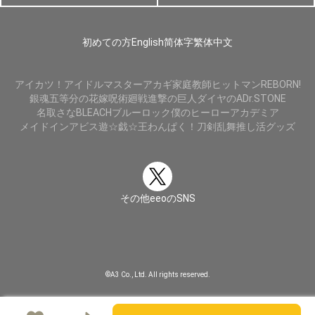
初めての方
English
简体字
繁体中文
アイカツ！
アイドルマスター
アカギ
家庭教師ヒットマンREBORN!
銀魂
五等分の花嫁
呪術廻戦
進撃の巨人
ダイヤのA
Dr.STONE
名取さな
BLEACH
ブルーロック
僕のヒーローアカデミア
メイドインアビス
遊☆戯☆王
わんぱく！刀剣乱舞
推し活グッズ
その他eeoのSNS
©A3 Co., Ltd. All rights reserved.