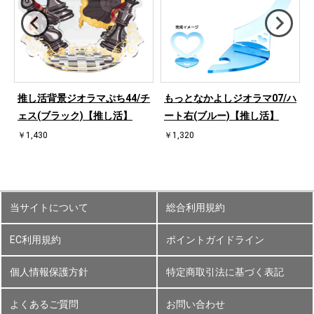
ハ
推し活背景ジオラマぷち44/チ
もっとなかよしジオラマ07/ハ
ェス(ブラック)【推し活】
ート右(ブルー)【推し活】
￥1,430
￥1,320
当サイトについて
総合利用規約
EC利用規約
ポイントガイドライン
個人情報保護方針
特定商取引法に基づく表記
よくあるご質問
お問い合わせ