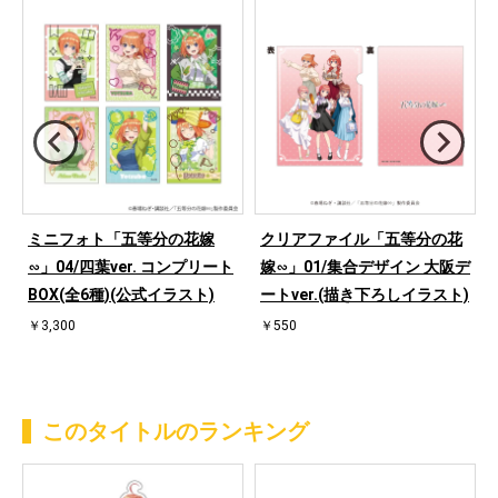
ミニフォト「五等分の花嫁
クリアファイル「五等分の花
ポ
∽」04/四葉ver. コンプリート
嫁∽」01/集合デザイン 大阪デ
)
BOX(全6種)(公式イラスト)
ートver.(描き下ろしイラスト)
￥3,300
￥550
このタイトルのランキング