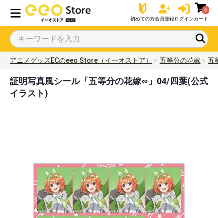
0
初めての方
会員登録
ログイン
カート
アニメグッズECのeeo Store（イーオストア）
五等分の花嫁
五
証明写真風シール「五等分の花嫁∽」04/四葉(公式
イラスト)