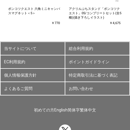
ポンコツクエスト 六角ミニキャンバ
アクリルぷちスタンド「ポンコツク
スマグネット＜5＞
エスト」05/コンプリートセット(全5
種)(描き下ろしイラスト)
￥770
￥4,675
当サイトについて
総合利用規約
EC利用規約
ポイントガイドライン
個人情報保護方針
特定商取引法に基づく表記
よくあるご質問
お問い合わせ
初めての方
English
简体字
繁体中文