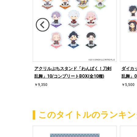
んぱく！刀剣
アクリルぷちスタンド「わんぱく！刀剣
ダイカ
(全10種)
乱舞」10/コンプリートBOX(全10種)
乱舞」0
￥9,350
￥5,500
このタイトルのランキン