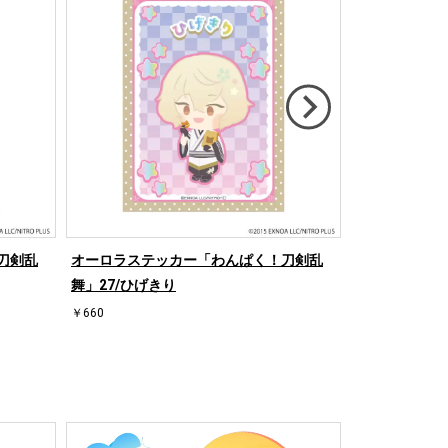
刀剣乱
オーロラステッカー「わんぱく！刀剣乱
オーロラステ
舞」27/ひげきり
舞」22/かし
￥660
￥660