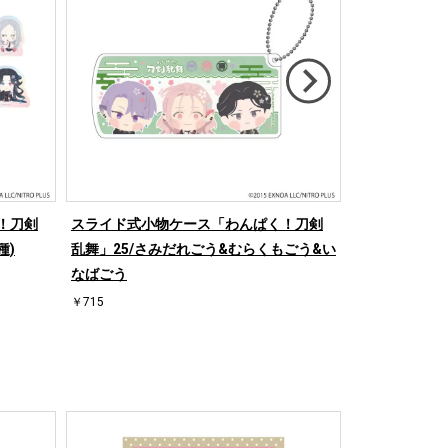
！刀剣
スライド式小物ケース「わんぱく！刀剣
ダイカットマ
種)
乱舞」25/さみだれごう&むらくもごう&い
乱舞」08/コン
なばごう
￥5,500
￥715