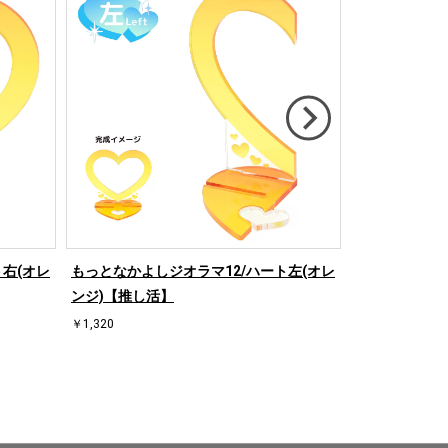
右(オレ
もっとなかよしジオラマ12/ハート左(オレ
もっとなかよし
ンジ)【推し活】
ド)【推し活】
￥1,320
￥1,320