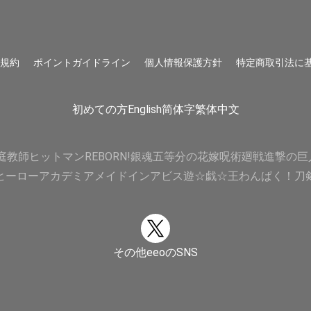
用規約
ポイントガイドライン
個人情報保護方針
特定商取引法に
初めての方
English
简体字
繁体中文
庭教師ヒットマンREBORN!
銀魂
五等分の花嫁
呪術廻戦
進撃の巨
ヒーローアカデミア
メイドインアビス
遊☆戯☆王
わんぱく！刀
その他eeoのSNS