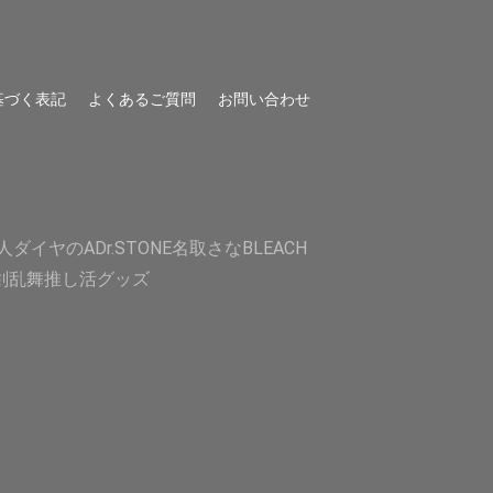
基づく表記
よくあるご質問
お問い合わせ
人
ダイヤのA
Dr.STONE
名取さな
BLEACH
剣乱舞
推し活グッズ