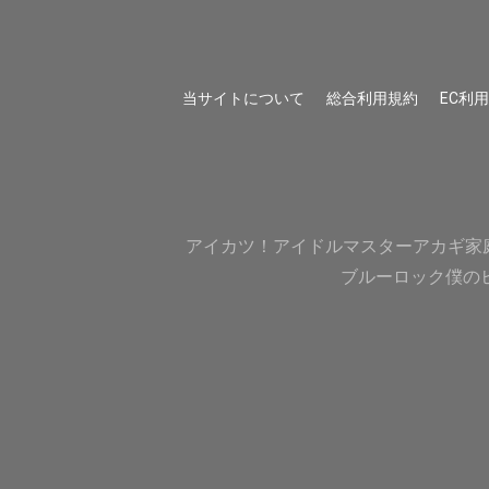
当サイトについて
総合利用規約
EC利
アイカツ！
アイドルマスター
アカギ
家
ブルーロック
僕の