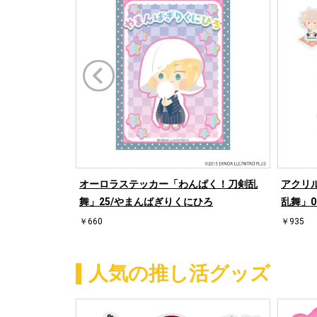
オーロラステッカー「わんぱく！刀剣乱
アクリ
舞」25/やまんばぎりくにひろ
乱舞」0
￥660
￥935
人気の推し活グッズ