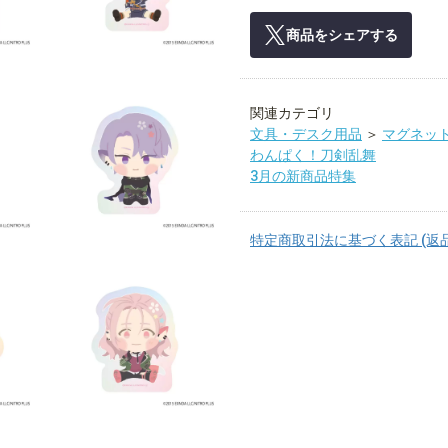
商品をシェアする
関連カテゴリ
文具・デスク用品
＞
マグネッ
わんぱく！刀剣乱舞
3月の新商品特集
特定商取引法に基づく表記 (返