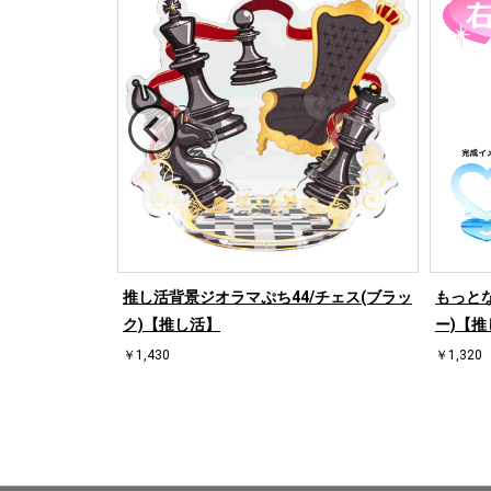
/桜【推し活】
推し活背景ジオラマぷち44/チェス(ブラッ
もっとな
ク)【推し活】
ー)【推
￥1,430
￥1,320