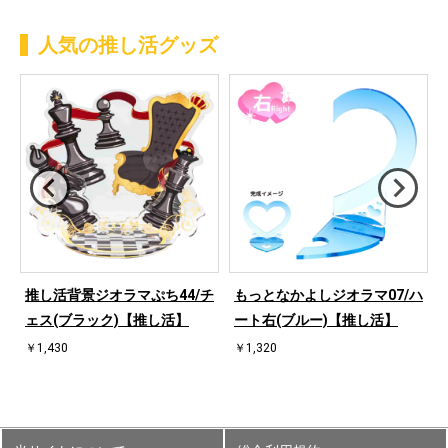
人気の推し活グッズ
桜
推し活背景ジオラマぷち44/チ
もっとなかよしジオラマ07/ハ
ェス(ブラック)【推し活】
ート右(ブルー)【推し活】
￥1,430
￥1,320