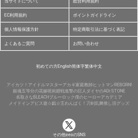
当サイトについて
総合利用規約
EC利用規約
ポイントガイドライン
個人情報保護方針
特定商取引法に基づく表記
よくあるご質問
お問い合わせ
初めての方
English
简体字
繁体中文
アイカツ！
アイドルマスター
アカギ
家庭教師ヒットマンREBORN!
銀魂
五等分の花嫁
呪術廻戦
進撃の巨人
ダイヤのA
Dr.STONE
名取さな
BLEACH
ブルーロック
僕のヒーローアカデミア
メイドインアビス
遊☆戯☆王
わんぱく！刀剣乱舞
推し活グッズ
その他eeoのSNS