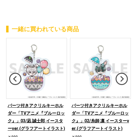
一緒に買われている商品
パーツ付きアクリルキーホル
パーツ付きアクリルキーホル
ッ
ダー「TVアニメ『ブルーロッ
ダー「TVアニメ『ブルーロッ
ク』」03/凪 誠士郎 イースタ
ク』」02/糸師 凛 イースターv
)
ーver.(グラフアートイラスト)
er.(グラフアートイラスト)