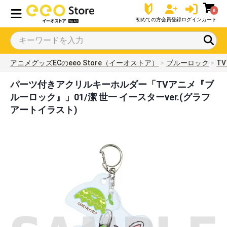
0
初めての方
会員登録
ログイン
カート
アニメグッズECのeeo Store（イーオストア）
ブルーロック
T
パーツ付きアクリルキーホルダー「TVアニメ『ブ
ルーロック』」01/潔 世一 イースターver.(グラフ
アートイラスト)