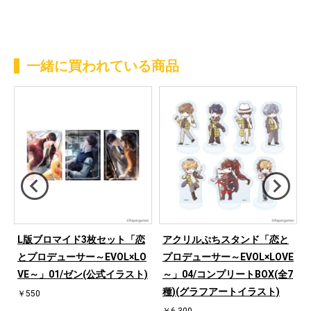
一緒に買われている商品
L版ブロマイド3枚セット「恋
アクリルぷちスタンド「恋と
」
とプロデューサー～EVOL×LO
プロデューサー～EVOL×LOVE
VE～」01/ゼン(公式イラスト)
～」04/コンプリートBOX(全7
種)(グラフアートイラスト)
￥550