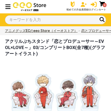
0
初めての方
会員登録
ログイン
カート
アニメグッズECのeeo Store（イーオストア）
恋とプロデューサー～
アクリルぷちスタンド「恋とプロデューサー～EV
OL×LOVE～」03/コンプリートBOX(全7種)(グラフ
アートイラスト)