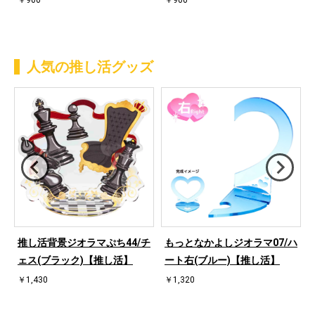
￥900
￥900
人気の推し活グッズ
ハ
推し活背景ジオラマぷち44/チ
もっとなかよしジオラマ07/ハ
ェス(ブラック)【推し活】
ート右(ブルー)【推し活】
￥1,430
￥1,320