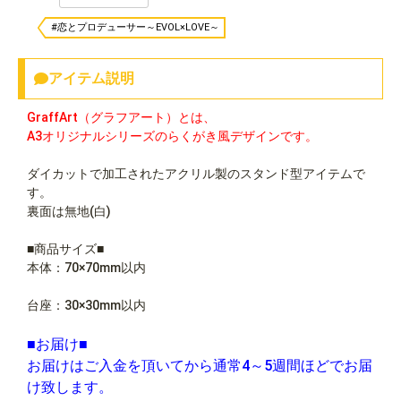
#恋とプロデューサー～EVOL×LOVE～
アイテム説明
GraffArt（グラフアート）とは、
A3オリジナルシリーズのらくがき風デザインです。
ダイカットで加工されたアクリル製のスタンド型アイテムで
す。
裏面は無地(白)
■商品サイズ■
本体：70×70mm以内
台座：30×30mm以内
■お届け■
お届けはご入金を頂いてから通常4～5週間ほどでお届
け致します。