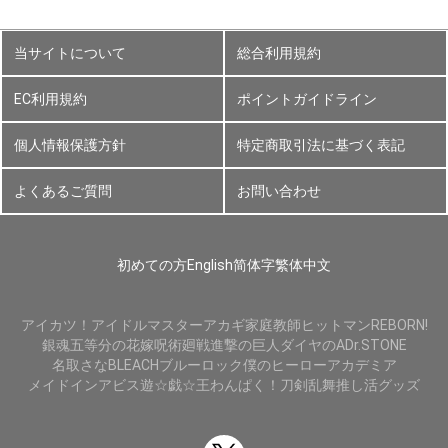
当サイトについて
総合利用規約
EC利用規約
ポイントガイドライン
個人情報保護方針
特定商取引法に基づく表記
よくあるご質問
お問い合わせ
初めての方
English
简体字
繁体中文
アイカツ！
アイドルマスター
アカギ
家庭教師ヒットマンREBORN!
銀魂
五等分の花嫁
呪術廻戦
進撃の巨人
ダイヤのA
Dr.STONE
名取さな
BLEACH
ブルーロック
僕のヒーローアカデミア
メイドインアビス
遊☆戯☆王
わんぱく！刀剣乱舞
推し活グッズ