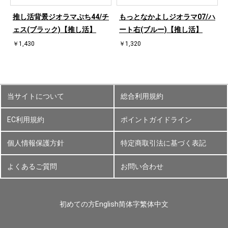
ハ
推し活背景ジオラマぷち44/チ
もっとなかよしジオラマ07/ハ
ェス(ブラック)【推し活】
ート右(ブルー)【推し活】
￥1,430
￥1,320
当サイトについて
総合利用規約
EC利用規約
ポイントガイドライン
個人情報保護方針
特定商取引法に基づく表記
よくあるご質問
お問い合わせ
初めての方
English
简体字
繁体中文