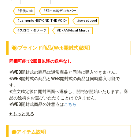
#咎狗の血
#57ｍｍ缶デコカバー
#Lamento -BEYOND THE VOID-
#sweet pool
#スロウ・ダメージ
#DRAMAtical Murder
ブラインド商品(Web開封式)説明
同梱可能で2回目以降の送料なし
※WEB開封式の商品は通常商品と同時に購入できません。
※WEB開封式の商品とWEB開封式の商品は同時購入可能で
す。
※注文確定後に開封画面へ遷移し、開封が開始いたします。商
品の絵柄をお選びいただくことはできません。
※WEB開封式商品の注意点は
こちら
+ もっと見る
アイテム説明