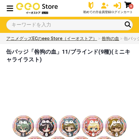
0
初めての方
会員登録
ログイン
カート
アニメグッズECのeeo Store（イーオストア）
咎狗の血
缶バッジ
缶バッジ「咎狗の血」11/ブラインド(9種)(ミニキ
ャライラスト)