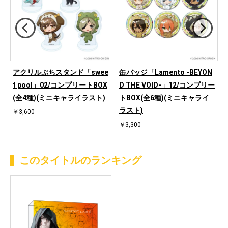
キ
アクリルぷちスタンド「swee
缶バッジ「Lamento -BEYON
t pool」02/コンプリートBOX
D THE VOID-」12/コンプリー
(全4種)(ミニキャライラスト)
トBOX(全6種)(ミニキャライ
ラスト)
￥3,600
￥3,300
このタイトルのランキング