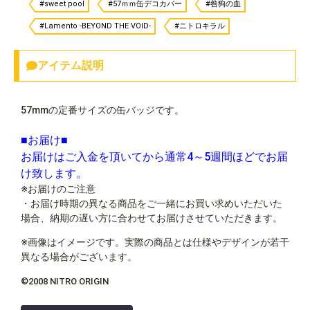
#sweet pool
#57ｍｍ缶デコカバー
#咎狗の血
#Lamento -BEYOND THE VOID-
#ニトロキラル
アイテム説明
57mmの定番サイズの缶バッジです。
■お届け■
お届けはご入金を頂いてから通常4～5週間ほどでお届
け致します。
※お届けのご注意
・お届け時期の異なる商品をご一緒にお買い求めいただいた
場合、納期の遅い方に合わせてお届けさせていただきます。
※画像はイメージです。実際の商品とは仕様やデザインが若干
異なる場合がございます。
©2008 NITRO ORIGIN