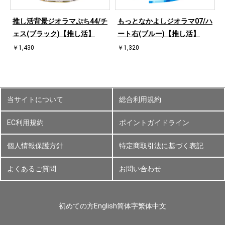
ハ
推し活背景ジオラマぷち44/チ
もっとなかよしジオラマ07/ハ
ェス(ブラック)【推し活】
ート右(ブルー)【推し活】
￥1,430
￥1,320
当サイトについて
総合利用規約
EC利用規約
ポイントガイドライン
個人情報保護方針
特定商取引法に基づく表記
よくあるご質問
お問い合わせ
初めての方
English
简体字
繁体中文