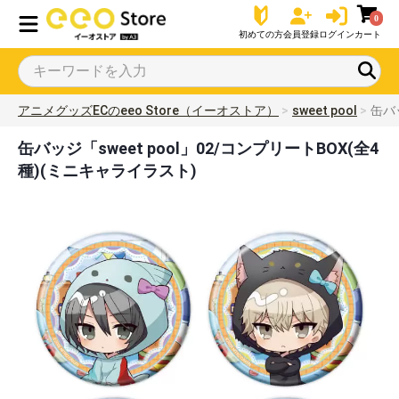
0
初めての方
会員登録
ログイン
カート
アニメグッズECのeeo Store（イーオストア）
sweet pool
缶バ
缶バッジ「sweet pool」02/コンプリートBOX(全4
種)(ミニキャライラスト)