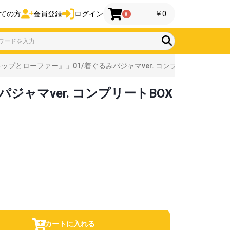
ての方
会員登録
ログイン
￥0
0
プとローファー』」01/着ぐるみパジャマver. コンプリートBOX(全5
ャマver. コンプリートBOX
カートに入れる