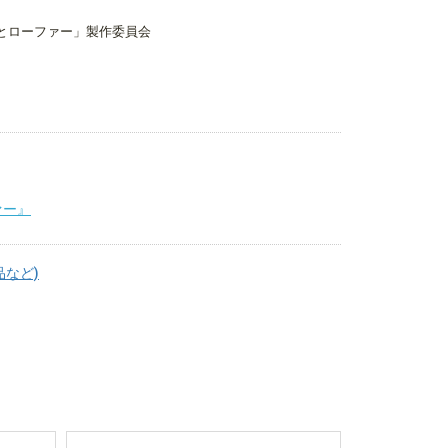
とローファー」製作委員会
ァー』
品など)