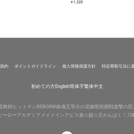
￥1,320
用規約
ポイントガイドライン
個人情報保護方針
特定商取引法に
初めての方
English
简体字
繁体中文
庭教師ヒットマンREBORN!
銀魂
五等分の花嫁
呪術廻戦
進撃の巨
ヒーローアカデミア
メイドインアビス
遊☆戯☆王
わんぱく！刀