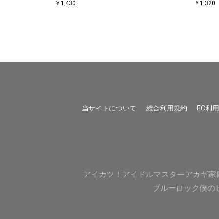
￥1,430
￥1,320
当サイトについて
総合利用規約
EC利
アイカツ！
アイドルマスター
アカギ
家
ブルーロック
僕の