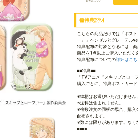
お気に入り
特典説明
こちらの商品だけでは「ポスト
ー』」ヘンゼルとグレーテルver
特典配布の対象となるには、商
商品を1点以上ご購入いただく
特典配布についての
詳細はこち
■■特典■■
「TVアニメ『スキップとローフ
購入ごとに、特典ポストカード
※絵柄はお選びいただけません
※送料は含まれません。
※複数注文の同梱の場合、購入
配布されます。
※数には限りがあります。なく
■■■■