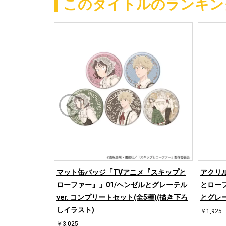
このタイトルのランキン
マット缶バッジ「TVアニメ『スキップと
アクリ
ローファー』」01/ヘンゼルとグレーテル
とローフ
ver. コンプリートセット(全5種)(描き下ろ
とグレー
しイラスト)
￥1,925
￥3,025