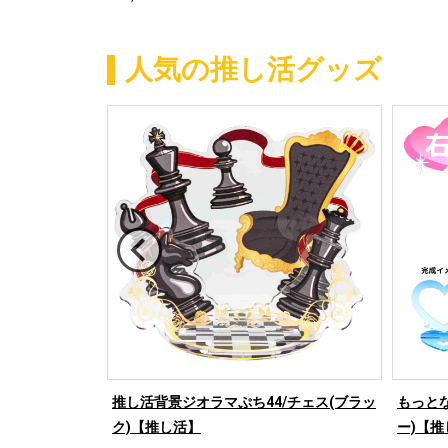
人気の推し活グッズ
/ハート右(ホワ
推し活背景ジオラマぷち44/チェス(ブラッ
もっとな
ク)【推し活】
ー)【推