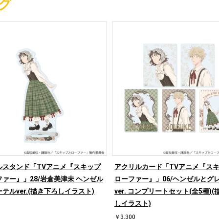
グ
ルスタンド「TVアニメ『スキップ
アクリルカード「TVアニメ『ス
ァー』」28/岩倉美津未 ヘンゼル
ローファー』」06/ヘンゼルとグ
テルver.(描き下ろしイラスト)
ver. コンプリートセット(全5種)
しイラスト)
￥3,300