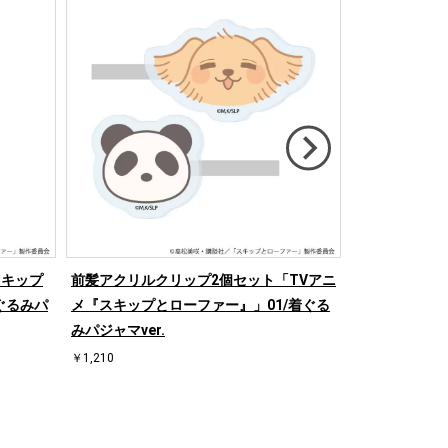
スキップ
前髪アクリルクリップ2個セット「TVアニ
デカアクリル
ぐるみパ
メ『スキップとローファー』」01/着ぐる
『スキップとロ
みパジャマver.
パジャマver.
￥1,210
￥1,320