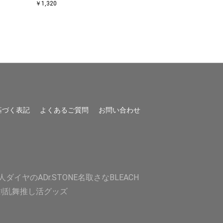
￥1,320
￥1,320
基づく表記
よくあるご質問
お問い合わせ
人
ダイヤのA
Dr.STONE
名取さな
BLEACH
剣乱舞
推し活グッズ