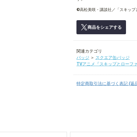
©高松美咲・講談社／「スキップ
商品をシェアする
関連カテゴリ
バッジ
＞
スクエア缶バッジ
TVアニメ『スキップとローフ
特定商取引法に基づく表記 (返