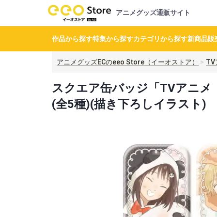
アニメグッズ通販サイト
作品から探す
特集から探す
カテゴリから探す
新商品
販
アニメグッズECのeeo Store（イーオストア）
T
スクエア缶バッジ「TVアニメ『
(全5種)(描き下ろしイラスト)