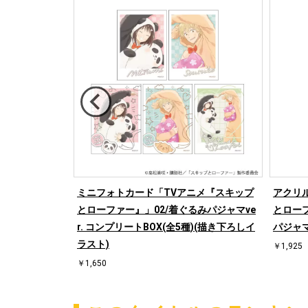
る花は凛と咲
ミニフォトカード「TVアニメ『スキップ
アクリ
(7種)(グラフ
とローファー』」02/着ぐるみパジャマve
とローフ
r. コンプリートBOX(全5種)(描き下ろしイ
パジャマ
ラスト)
￥1,925
￥1,650