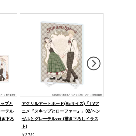
キップと
アクリルアートボード(A5サイズ)「TVア
アクリルスタ
レーテル
ニメ『スキップとローファー』」02/ヘン
とローファー』
(描き下ろ
ゼルとグレーテルver.(描き下ろしイラス
グレーテルver
ト)
￥1,925
￥2,750