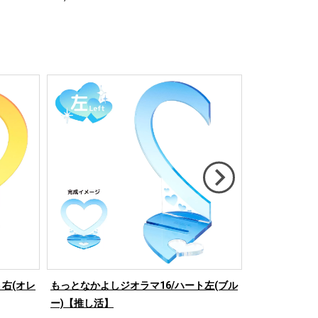
右(オレ
もっとなかよしジオラマ16/ハート左(ブル
もっとなかよし
ー)【推し活】
ンジ)【推し活