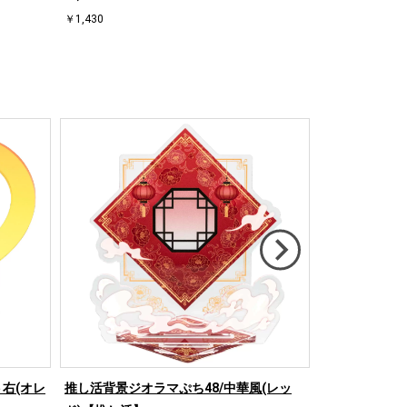
￥1,430
￥1,430
右(オレ
推し活背景ジオラマぷち48/中華風(レッ
推し活背景ジオ