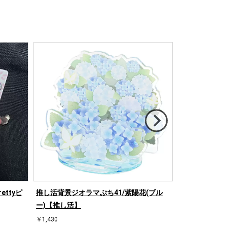
ttyピ
推し活背景ジオラマぷち41/紫陽花(ブル
アクリルフレー
ー)【推し活】
【推し活】
￥1,430
￥1,540