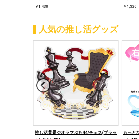
￥1,430
￥1,320
人気の推し活グッズ
/ハート左(ブル
推し活背景ジオラマぷち44/チェス(ブラッ
もっとな