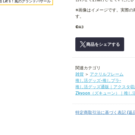
語 Let's！風のグランドバザール
※画像はイメージです。実際の
す。
©A3
商品をシェアする
関連カテゴリ
雑貨
＞
アクリルフレーム
推し活グッズ-推しプラ-
推し活グッズ通販｜アクスタ収
Zkyoon（ズキューン）｜推し
特定商取引法に基づく表記 (返