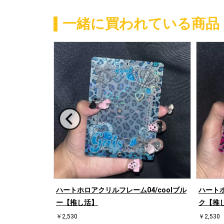
一緒に買われている商品
恋だの処方
ハートホロアクリルフレーム04/coolブル
ハートホ
凛人(描き下ろし
ー【推し活】
ク【推
￥2,530
￥2,530