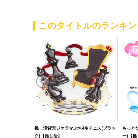
このタイトルのランキン
推し活背景ジオラマぷち44/チェス(ブラッ
もっとな
ク)【推し活】
ー)【推