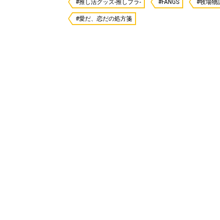
#推し活グッズ-推しプラ-
#FANGS
#牧場物
#愛だ、恋だの処方箋