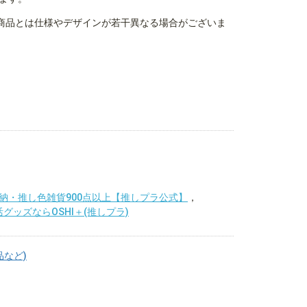
商品とは仕様やデザインが若干異なる場合がございま
納・推し色雑貨900点以上【推しプラ公式】
，
活グッズならOSHI＋(推しプラ)
品など)