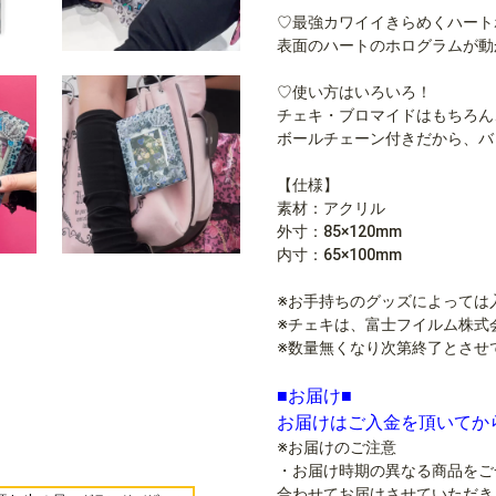
♡最強カワイイきらめくハート
表面のハートのホログラムが動
♡使い方はいろいろ！
チェキ・ブロマイドはもちろん
ボールチェーン付きだから、バ
【仕様】
素材：アクリル
外寸：85×120mm
内寸：65×100mm
※お手持ちのグッズによっては
※チェキは、富士フイルム株式
※数量無くなり次第終了とさせ
■お届け■
お届けはご入金を頂いてか
※お届けのご注意
・お届け時期の異なる商品をご
合わせてお届けさせていただき