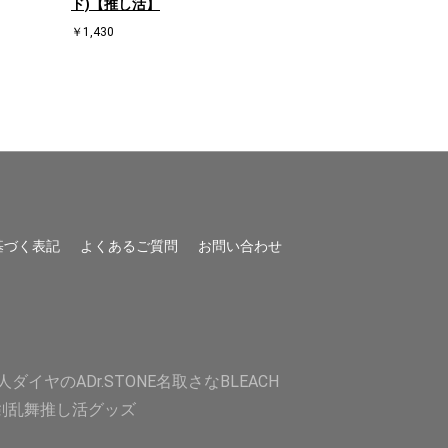
ド)【推し活】
ド)【推し活】
￥1,430
￥1,430
基づく表記
よくあるご質問
お問い合わせ
人
ダイヤのA
Dr.STONE
名取さな
BLEACH
剣乱舞
推し活グッズ