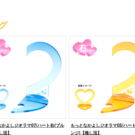
グ
かよしジオラマ07/ハート右(ブル
もっとなかよしジオラマ03/ハート
し活】
ンジ)【推し活】