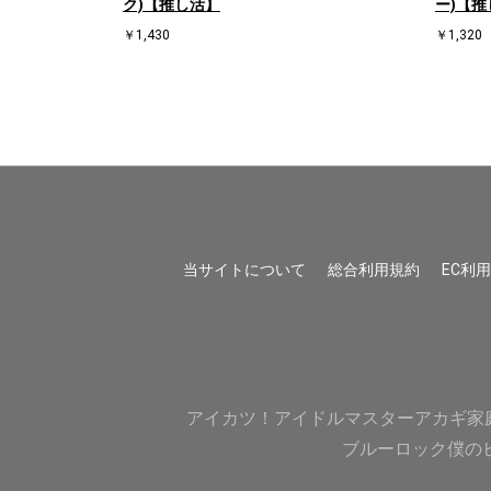
ク)【推し活】
ー)【推
￥1,430
￥1,320
当サイトについて
総合利用規約
EC利
アイカツ！
アイドルマスター
アカギ
家
ブルーロック
僕の