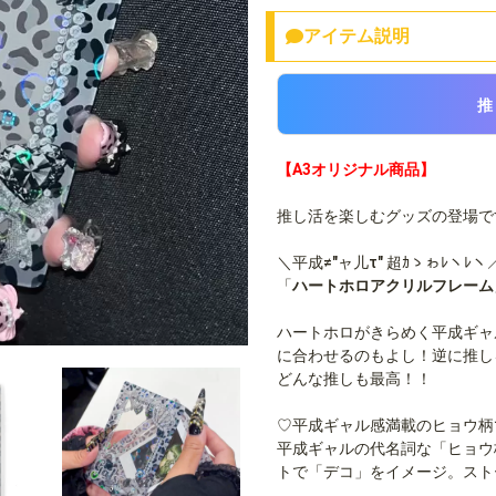
アイテム説明
推
【A3オリジナル商品】
推し活を楽しむグッズの登場で
＼平成≠″ャ儿τ″ 超ｶゝゎﾚヽﾚヽ
「
ハートホロアクリルフレーム
ハートホロがきらめく平成ギャ
に合わせるのもよし！逆に推し
どんな推しも最高！！
♡平成ギャル感満載のヒョウ柄
平成ギャルの代名詞な「ヒョウ
トで「デコ」をイメージ。スト