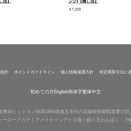
し活】
ンジ)【推し活】
￥1,320
用規約
ポイントガイドライン
個人情報保護方針
特定商取引法に
初めての方
English
简体字
繁体中文
庭教師ヒットマンREBORN!
銀魂
五等分の花嫁
呪術廻戦
進撃の巨
ヒーローアカデミア
メイドインアビス
遊☆戯☆王
わんぱく！刀