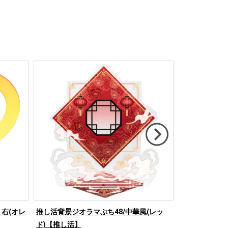
右(オレ
推し活背景ジオラマぷち48/中華風(レッ
推し活背景ジオ
ド)【推し活】
ド)【推し活】