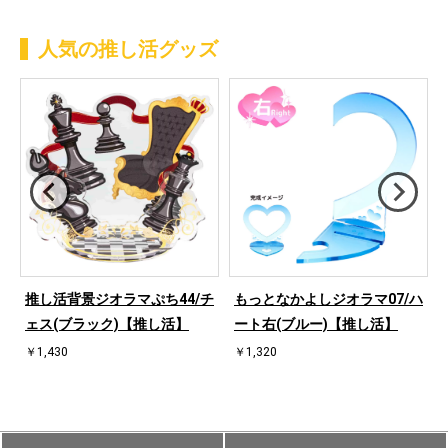
人気の推し活グッズ
ハ
推し活背景ジオラマぷち44/チ
もっとなかよしジオラマ07/ハ
ェス(ブラック)【推し活】
ート右(ブルー)【推し活】
￥1,430
￥1,320