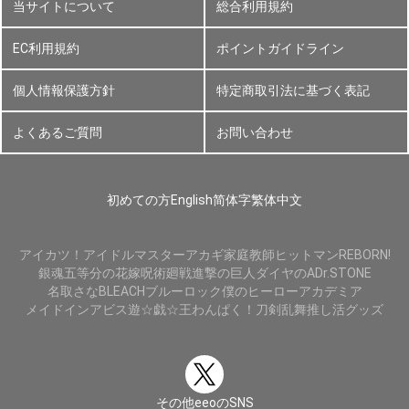
当サイトについて
総合利用規約
EC利用規約
ポイントガイドライン
個人情報保護方針
特定商取引法に基づく表記
よくあるご質問
お問い合わせ
初めての方
English
简体字
繁体中文
アイカツ！
アイドルマスター
アカギ
家庭教師ヒットマンREBORN!
銀魂
五等分の花嫁
呪術廻戦
進撃の巨人
ダイヤのA
Dr.STONE
名取さな
BLEACH
ブルーロック
僕のヒーローアカデミア
メイドインアビス
遊☆戯☆王
わんぱく！刀剣乱舞
推し活グッズ
その他eeoのSNS