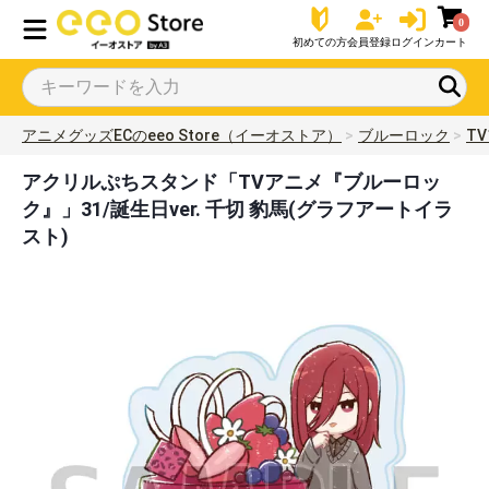
0
初めての方
会員登録
ログイン
カート
アニメグッズECのeeo Store（イーオストア）
ブルーロック
T
アクリルぷちスタンド「TVアニメ『ブルーロッ
ク』」31/誕生日ver. 千切 豹馬(グラフアートイラ
スト)