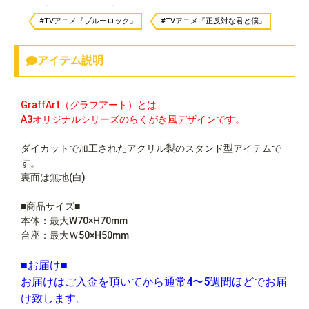
#TVアニメ『ブルーロック』
#TVアニメ『正反対な君と僕』
アイテム説明
GraffArt（グラフアート）とは、
A3オリジナルシリーズのらくがき風デザインです。
ダイカットで加工されたアクリル製のスタンド型アイテムで
す。
裏面は無地(白)
■商品サイズ■
本体：最大W70×H70mm
台座：最大Ｗ50×H50mm
■お届け■
お届けはご入金を頂いてから通常4〜5週間ほどでお届
け致します。