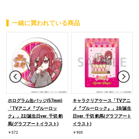
一緒に買われている商品
正
ホログラム缶バッジ(57mm)
キャラクリアケース「TVアニ
ザ
「TVアニメ『ブルーロッ
メ『ブルーロック』」28/誕生
ク』」22/誕生日ver. 千切 豹
日ver. 千切 豹馬(グラフアート
馬(グラフアートイラスト)
イラスト)
￥572
￥900