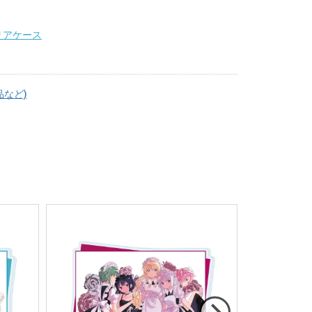
リアケース
品など)