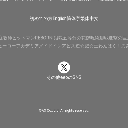
初めての方
English
简体字
繁体中文
庭教師ヒットマンREBORN!
銀魂
五等分の花嫁
呪術廻戦
進撃の巨
ヒーローアカデミア
メイドインアビス
遊☆戯☆王
わんぱく！刀
その他eeoのSNS
©A3 Co., Ltd. All rights reserved.