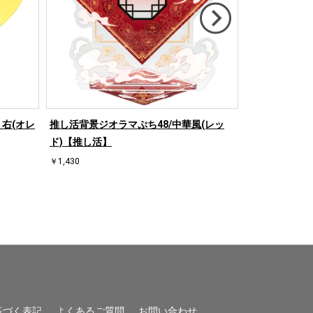
右(オレ
推し活背景ジオラマぷち48/中華風(レッ
推し活背景ジオ
ド)【推し活】
ド)【推し活】
￥1,430
￥1,430
基づく表記
よくあるご質問
お問い合わせ