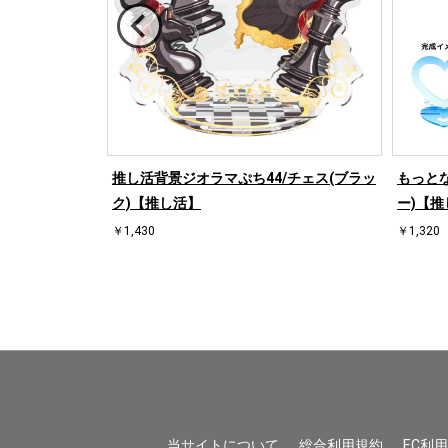
/ハート左(ブル
推し活背景ジオラマぷち44/チェス(ブラッ
もっとな
ク)【推し活】
ー)【推
￥1,430
￥1,320
当サイトについて
総合利用規約
EC利