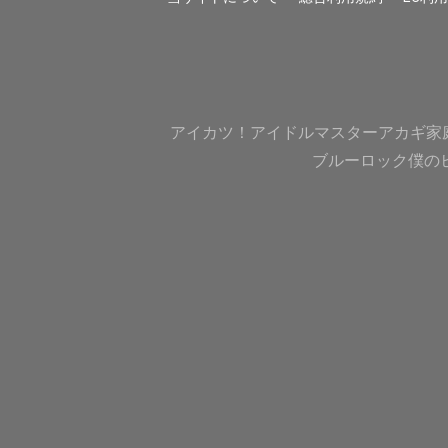
アイカツ！
アイドルマスター
アカギ
家
ブルーロック
僕の