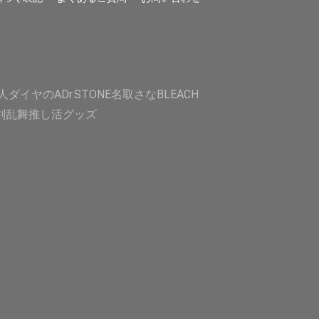
人
ダイヤのA
Dr.STONE
名取さな
BLEACH
剣乱舞
推し活グッズ