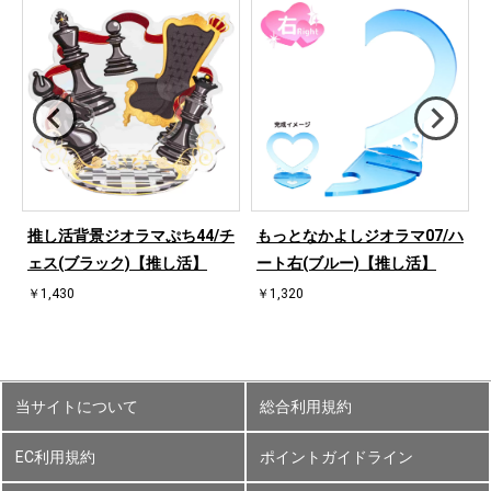
桜
推し活背景ジオラマぷち44/チ
もっとなかよしジオラマ07/ハ
ェス(ブラック)【推し活】
ート右(ブルー)【推し活】
￥1,430
￥1,320
当サイトについて
総合利用規約
EC利用規約
ポイントガイドライン