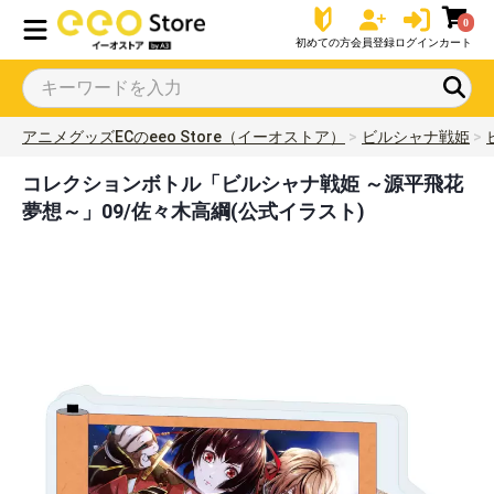
0
初めての方
会員登録
ログイン
カート
アニメグッズECのeeo Store（イーオストア）
ビルシャナ戦姫
コレクションボトル「ビルシャナ戦姫 ～源平飛花
夢想～」09/佐々木高綱(公式イラスト)