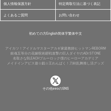
個人情報保護方針
特定商取引法に基づく表記
よくあるご質問
お問い合わせ
初めての方
English
简体字
繁体中文
アイカツ！
アイドルマスター
アカギ
家庭教師ヒットマンREBORN!
銀魂
五等分の花嫁
呪術廻戦
進撃の巨人
ダイヤのA
Dr.STONE
名取さな
BLEACH
ブルーロック
僕のヒーローアカデミア
メイドインアビス
遊☆戯☆王
わんぱく！刀剣乱舞
推し活グッズ
その他eeoのSNS