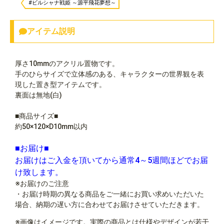
#ビルシャナ戦姫 ～源平飛花夢想～
アイテム説明
厚さ10mmのアクリル置物です。
手のひらサイズで立体感のある、キャラクターの世界観を表
現した置き型アイテムです。
裏面は無地(白)
■商品サイズ■
約50×120×D10mm以内
■お届け■
お届けはご入金を頂いてから通常4～5週間ほどでお届
け致します。
※お届けのご注意
・お届け時期の異なる商品をご一緒にお買い求めいただいた
場合、納期の遅い方に合わせてお届けさせていただきます。
※画像はイメージです。実際の商品とは仕様やデザインが若干