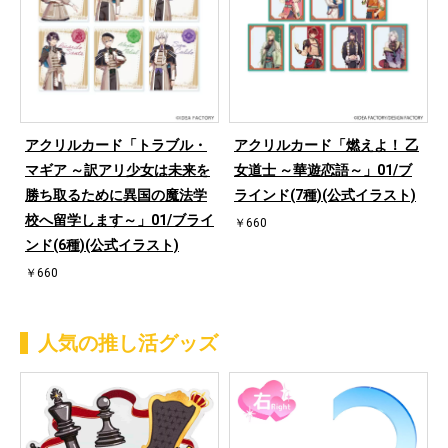
アクリルカード「トラブル・
アクリルカード「燃えよ！ 乙
マギア ～訳アリ少女は未来を
女道士 ～華遊恋語～」01/ブ
勝ち取るために異国の魔法学
ラインド(7種)(公式イラスト)
校へ留学します～」01/ブライ
￥660
ンド(6種)(公式イラスト)
￥660
人気の推し活グッズ