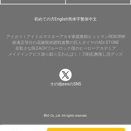
初めての方
English
简体字
繁体中文
アイカツ！
アイドルマスター
アカギ
家庭教師ヒットマンREBORN!
銀魂
五等分の花嫁
呪術廻戦
進撃の巨人
ダイヤのA
Dr.STONE
名取さな
BLEACH
ブルーロック
僕のヒーローアカデミア
メイドインアビス
遊☆戯☆王
わんぱく！刀剣乱舞
推し活グッズ
その他eeoのSNS
©A3 Co., Ltd. All rights reserved.