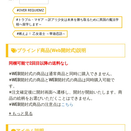
#OVER REQUIEMZ
#トラブル・マギア ～訳アリ少女は未来を勝ち取るために異国の魔法学
校へ留学します～
#燃えよ！ 乙女道士 ～華遊恋語～
ブラインド商品(Web開封式)説明
同梱可能で2回目以降の送料なし
※WEB開封式の商品は通常商品と同時に購入できません。
※WEB開封式の商品とWEB開封式の商品は同時購入可能で
す。
※注文確定後に開封画面へ遷移し、開封が開始いたします。商
品の絵柄をお選びいただくことはできません。
※WEB開封式商品の注意点は
こちら
+ もっと見る
アイテム説明