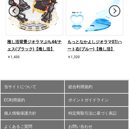
ハ
推し活背景ジオラマぷち44/チ
もっとなかよしジオラマ07/ハ
ェス(ブラック)【推し活】
ート右(ブルー)【推し活】
￥1,430
￥1,320
当サイトについて
総合利用規約
EC利用規約
ポイントガイドライン
個人情報保護方針
特定商取引法に基づく表記
よくあるご質問
お問い合わせ