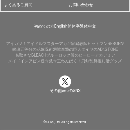
よくあるご質問
お問い合わせ
初めての方
English
简体字
繁体中文
アイカツ！
アイドルマスター
アカギ
家庭教師ヒットマンREBORN!
銀魂
五等分の花嫁
呪術廻戦
進撃の巨人
ダイヤのA
Dr.STONE
名取さな
BLEACH
ブルーロック
僕のヒーローアカデミア
メイドインアビス
遊☆戯☆王
わんぱく！刀剣乱舞
推し活グッズ
その他eeoのSNS
©A3 Co., Ltd. All rights reserved.