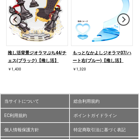
ハ
推し活背景ジオラマぷち44/チ
もっとなかよしジオラマ07/ハ
ェス(ブラック)【推し活】
ート右(ブルー)【推し活】
￥1,430
￥1,320
当サイトについて
総合利用規約
EC利用規約
ポイントガイドライン
個人情報保護方針
特定商取引法に基づく表記