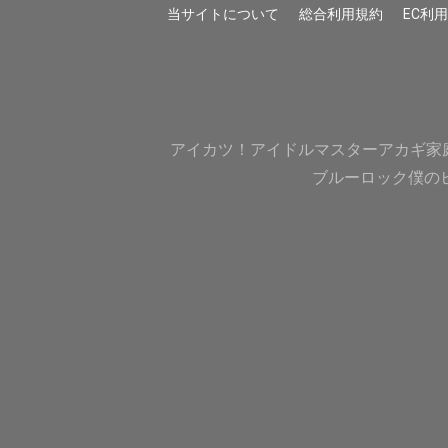
当サイトについて
総合利用規約
EC利
アイカツ！
アイドルマスター
アカギ
家
ブルーロック
僕の