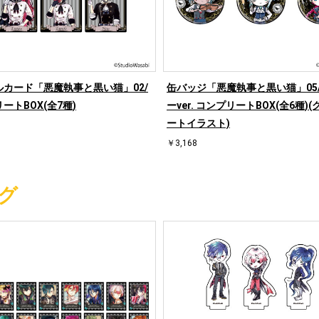
ルカード「悪魔執事と黒い猫」02/
缶バッジ「悪魔執事と黒い猫」05
ートBOX(全7種)
ーver. コンプリートBOX(全6種)
ートイラスト)
￥3,168
グ