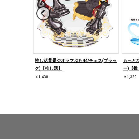
/ハート左(ブル
推し活背景ジオラマぷち44/チェス(ブラッ
もっとな
ク)【推し活】
ー)【推
￥1,430
￥1,320