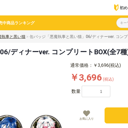
初め
売中商品
ランキング
魔執事と黒い猫
缶バッジ「悪魔執事と黒い猫」06/ディナーver. コンプ
/ディナーver. コンプリートBOX(全7
通常価格：￥3,696(税込)
￥3,696
(税込)
数量
お気に入り