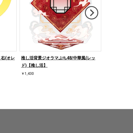
右(オレ
推し活背景ジオラマぷち48/中華風(レッ
推し活背景ジオ
ド)【推し活】
ド)【推し活】
￥1,430
￥1,430