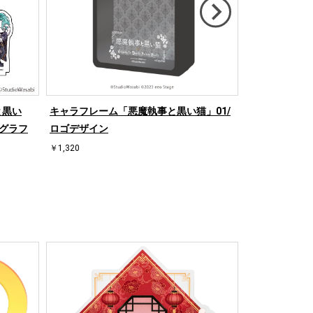
と黒い
キャラフレーム「悪魔執事と黒い猫」01/
アクリルスタ
(グラフ
ロゴデザイン
3/黒のお茶会v
式イラスト)
￥1,320
￥1,815