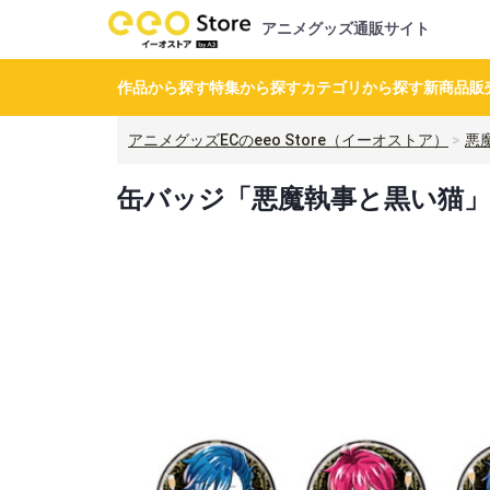
アニメグッズ通販サイト
作品から探す
特集から探す
カテゴリから探す
新商品
販
アニメグッズECのeeo Store（イーオストア）
悪
缶バッジ「悪魔執事と黒い猫」06