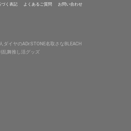
基づく表記
よくあるご質問
お問い合わせ
人
ダイヤのA
Dr.STONE
名取さな
BLEACH
剣乱舞
推し活グッズ