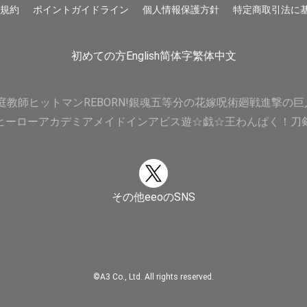
用規約
ポイントガイドライン
個人情報保護方針
特定商取引法に
初めての方
English
简体字
繁体中文
庭教師ヒットマンREBORN!
銀魂
五等分の花嫁
呪術廻戦
進撃の巨
ヒーローアカデミア
メイドインアビス
遊☆戯☆王
わんぱく！刀
その他eeoのSNS
©A3 Co., Ltd. All rights reserved.