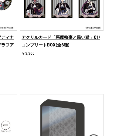
/ディナ
アクリルカード「悪魔執事と黒い猫」01/
缶バッジ「悪魔
(グラフア
コンプリートBOX(全6種)
リートBOX(全
￥3,300
￥3,168