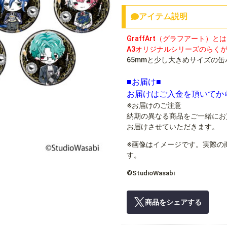
アイテム説明
GraffArt（グラフアート）と
A3オリジナルシリーズのらく
65mmと少し大きめサイズの
■お届け■
お届けはご入金を頂いてか
※お届けのご注意
納期の異なる商品をご一緒にお
お届けさせていただきます。
※画像はイメージです。実際の
す。
©StudioWasabi
商品をシェアする