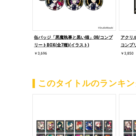
魔執事と黒い
缶バッジ「悪魔執事と黒い猫」08/コンプ
アクリ
全7種)(グラフ
リートBOX(全7種)(イラスト)
コンプリ
￥3,696
￥3,850
このタイトルのランキン