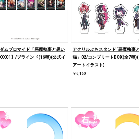
ンダムブロマイド「悪魔執事と黒い
アクリルぷちスタンド｢悪魔執事
OX01】/ブラインド(16種)(公式イ
猫」02/コンプリートBOX(全7種)
アートイラスト)
￥6,160