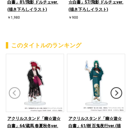
v
白書」81/飛影 ドルチェver.
☆白書」57/飛影 ドルチェver.
(描き下ろしイラスト)
(描き下ろしイラスト)
￥1,980
￥900
このタイトルのランキング
アクリルスタンド「幽☆遊☆
アクリルスタンド「幽☆遊☆
白書」64/蔵馬 春夏秋冬ver.
白書」61/樹 百鬼夜行ver.(描