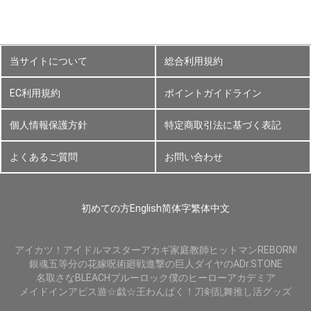
当サイトについて
総合利用規約
EC利用規約
ポイントガイドライン
個人情報保護方針
特定商取引法に基づく表記
よくあるご質問
お問い合わせ
初めての方
English
简体字
繁体中文
アイカツ！
アイドルマスター
アカギ
家庭教師ヒットマンREBORN!
銀魂
五等分の花嫁
呪術廻戦
進撃の巨人
ダイヤのA
Dr.STONE
名取さな
BLEACH
ブルーロック
僕のヒーローアカデミア
メイドインアビス
遊☆戯☆王
わんぱく！刀剣乱舞
推し活グッズ