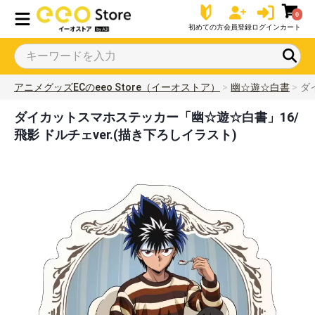
0
初めての方
会員登録
ログイン
カート
アニメグッズECのeeo Store（イーオストア）
幽☆遊☆白書
ダ
ダイカットスマホステッカー「幽☆遊☆白書」16/
飛影 ドルチェver.(描き下ろしイラスト)