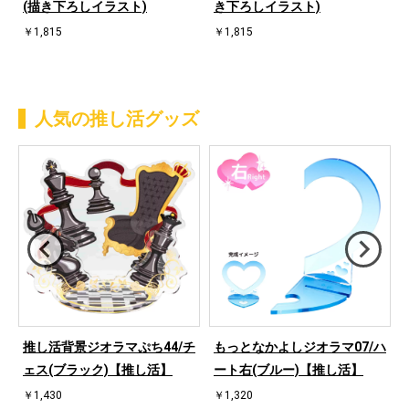
(描き下ろしイラスト)
き下ろしイラスト)
￥1,815
￥1,815
人気の推し活グッズ
桜
推し活背景ジオラマぷち44/チ
もっとなかよしジオラマ07/ハ
ェス(ブラック)【推し活】
ート右(ブルー)【推し活】
￥1,430
￥1,320