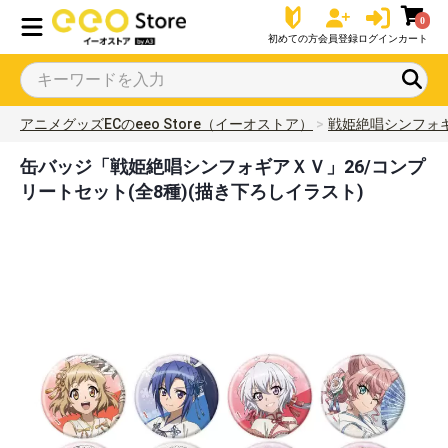
0
初めての方
会員登録
ログイン
カート
アニメグッズECのeeo Store（イーオストア）
戦姫絶唱シンフォ
缶バッジ「戦姫絶唱シンフォギアＸＶ」26/コンプ
リートセット(全8種)(描き下ろしイラスト)