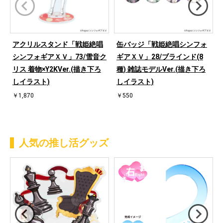
アクリルスタンド「戦姫絶唱
缶バッジ「戦姫絶唱シンフォ
シンフォギアＸＶ」73/雪音ク
ギアＸＶ」28/ブラインド(8
リス 着物×Y2KVer.(描き下ろ
種) 雑誌モデルVer.(描き下ろ
しイラスト)
しイラスト)
￥1,870
￥550
人気の推し活グッズ