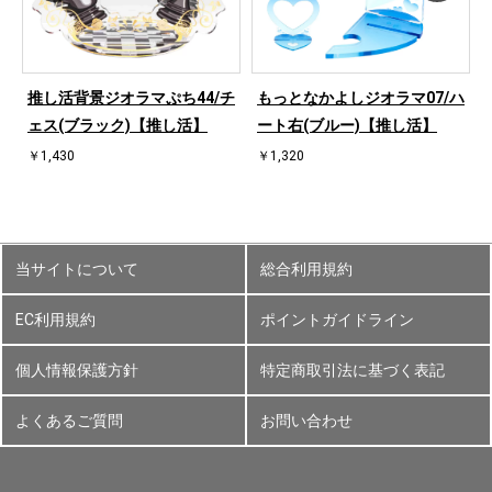
ハ
推し活背景ジオラマぷち44/チ
もっとなかよしジオラマ07/ハ
ェス(ブラック)【推し活】
ート右(ブルー)【推し活】
￥1,430
￥1,320
当サイトについて
総合利用規約
EC利用規約
ポイントガイドライン
個人情報保護方針
特定商取引法に基づく表記
よくあるご質問
お問い合わせ