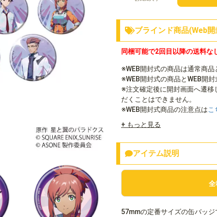
ブラインド商品(Web開
同梱可能で2回目以降の送料な
※WEB開封式の商品は通常商
※WEB開封式の商品とWEB開
※注文確定後に開封画面へ遷移
だくことはできません。
※WEB開封式商品の注意点は
こ
+ もっと見る
アイテム説明
全
57mmの定番サイズの缶バッジ