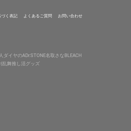
基づく表記
よくあるご質問
お問い合わせ
人
ダイヤのA
Dr.STONE
名取さな
BLEACH
剣乱舞
推し活グッズ