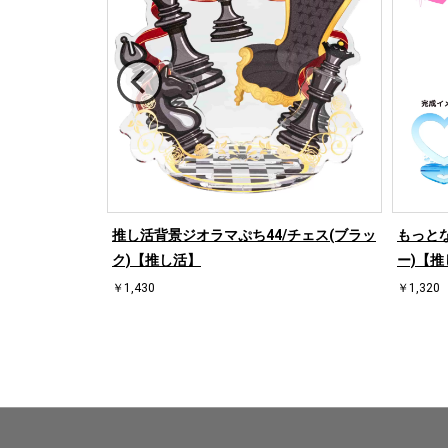
/ハート左(ブラ
推し活背景ジオラマぷち44/チェス(ブラッ
もっとな
ク)【推し活】
ー)【推
￥1,430
￥1,320