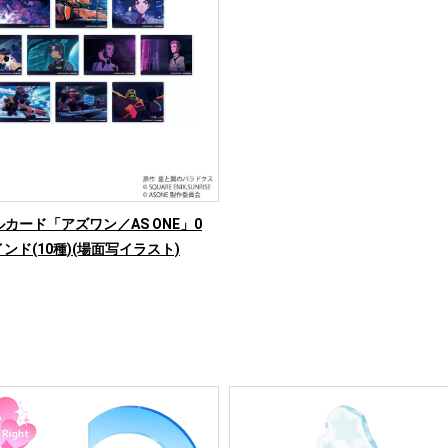
カード「アズワン／AS ONE」0
インド(10種)(場面写イラスト)