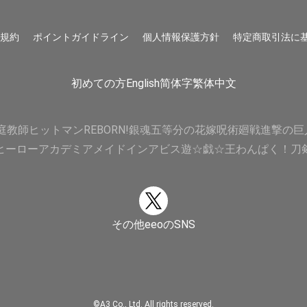
用規約
ポイントガイドライン
個人情報保護方針
特定商取引法に
初めての方
English
简体字
繁体中文
庭教師ヒットマンREBORN!
銀魂
五等分の花嫁
呪術廻戦
進撃の巨
ヒーローアカデミア
メイドインアビス
遊☆戯☆王
わんぱく！刀
その他eeoのSNS
©A3 Co., Ltd. All rights reserved.