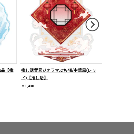
結晶【推
推し活背景ジオラマぷち48/中華風(レッ
推し活背景ジオ
ド)【推し活】
【推し活】
￥1,430
￥1,430