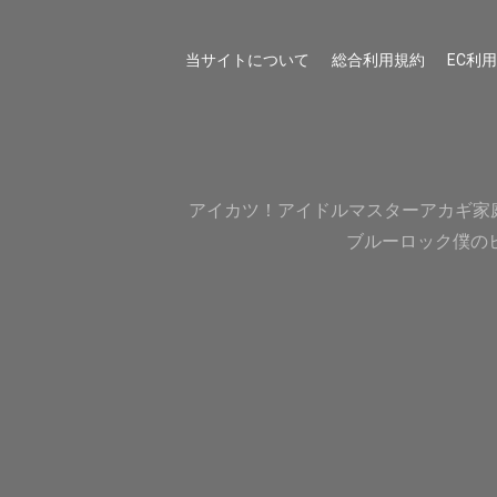
当サイトについて
総合利用規約
EC利
アイカツ！
アイドルマスター
アカギ
家
ブルーロック
僕の