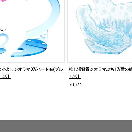
かよしジオラマ07/ハート右(ブル
推し活背景ジオラマぷち17/雪の
し活】
し活】
￥1,430