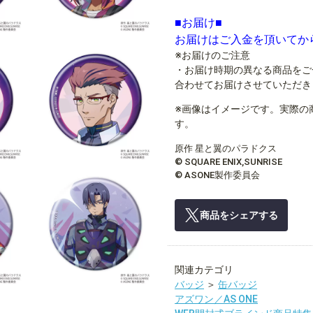
■お届け■
お届けはご入金を頂いてか
※お届けのご注意
・お届け時期の異なる商品をご
合わせてお届けさせていただき
※画像はイメージです。実際の
す。
原作 星と翼のパラドクス
© SQUARE ENIX,SUNRISE
© ASONE製作委員会
商品をシェアする
関連カテゴリ
バッジ
＞
缶バッジ
アズワン／AS ONE