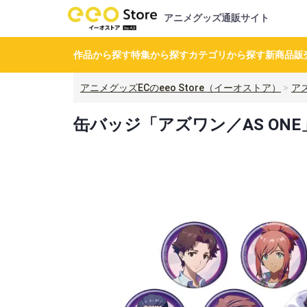
アニメグッズ通販サイト
作品から探す
特集から探す
カテゴリから探す
新商品
販
アニメグッズECのeeo Store（イーオストア）
アズ
缶バッジ「アズワン／AS ONE」