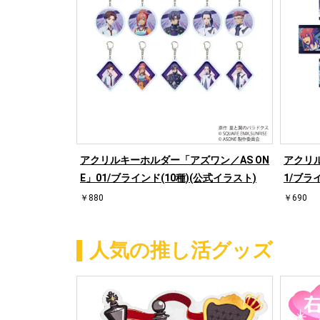
アクリルキーホルダー「アズワン／AS ON
アクリル
E」01/ブラインド(10種)(公式イラスト)
1/ブラ
￥880
￥690
人気の推し活グッズ