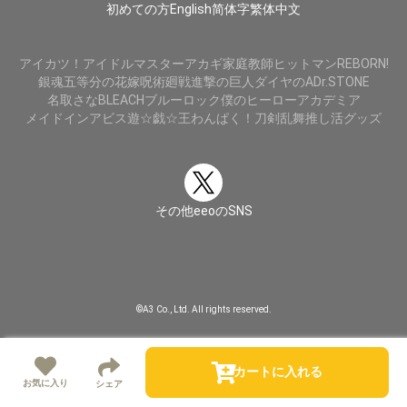
初めての方
English
简体字
繁体中文
アイカツ！
アイドルマスター
アカギ
家庭教師ヒットマンREBORN!
銀魂
五等分の花嫁
呪術廻戦
進撃の巨人
ダイヤのA
Dr.STONE
名取さな
BLEACH
ブルーロック
僕のヒーローアカデミア
メイドインアビス
遊☆戯☆王
わんぱく！刀剣乱舞
推し活グッズ
その他eeoのSNS
©A3 Co., Ltd. All rights reserved.
カートに入れる
お気に入り
シェア