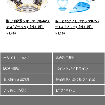
ハ
推し活背景ジオラマぷち44/チ
もっとなかよしジオラマ07/ハ
ェス(ブラック)【推し活】
ート右(ブルー)【推し活】
￥1,430
￥1,320
当サイトについて
総合利用規約
EC利用規約
ポイントガイドライン
個人情報保護方針
特定商取引法に基づく表記
よくあるご質問
お問い合わせ