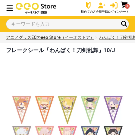
0
初めての方
会員登録
ログイン
カート
アニメグッズECのeeo Store（イーオストア）
わんぱく！刀剣乱
フレークシール「わんぱく！刀剣乱舞」10/J