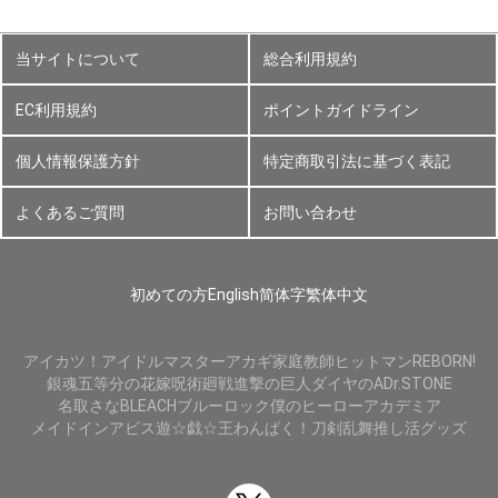
当サイトについて
総合利用規約
EC利用規約
ポイントガイドライン
個人情報保護方針
特定商取引法に基づく表記
よくあるご質問
お問い合わせ
初めての方
English
简体字
繁体中文
アイカツ！
アイドルマスター
アカギ
家庭教師ヒットマンREBORN!
銀魂
五等分の花嫁
呪術廻戦
進撃の巨人
ダイヤのA
Dr.STONE
名取さな
BLEACH
ブルーロック
僕のヒーローアカデミア
メイドインアビス
遊☆戯☆王
わんぱく！刀剣乱舞
推し活グッズ