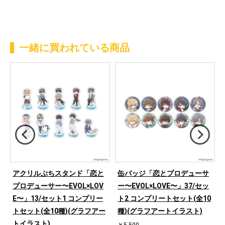
一緒に買われている商品
アクリルぷちスタンド「恋と
缶バッジ「恋とプロデューサ
プロデューサー〜EVOL×LOV
ー〜EVOL×LOVE〜」37/セッ
ト
E〜」13/セット1 コンプリー
ト2 コンプリートセット(全10
トセット(全10種)(グラフアー
種)(グラフアートイラスト)
トイラスト)