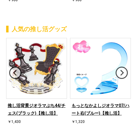
￥900
￥900
人気の推し活グッズ
ハ
推し活背景ジオラマぷち44/チ
もっとなかよしジオラマ07/ハ
ェス(ブラック)【推し活】
ート右(ブルー)【推し活】
￥1,430
￥1,320