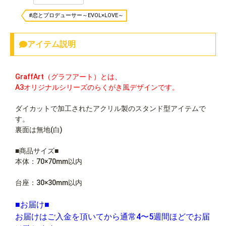
#恋とプロデューサー～EVOL×LOVE～
アイテム説明
GraffArt（グラフアート）とは、
A3オリジナルシリーズのらくがき風デザインです。
ダイカットで加工されたアクリル製のスタンド型アイテムで
す。
裏面は無地(白)
■商品サイズ■
本体：70×70mm以内
台座：30×30mm以内
■お届け■
お届けはご入金を頂いてから通常4〜5週間ほどでお届