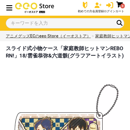
0
初めての方
会員登録
ログイン
カート
アニメグッズECのeeo Store（イーオストア）
家庭教師ヒットマンR
スライド式小物ケース「家庭教師ヒットマンREBO
RN!」18/雲雀恭弥&六道骸(グラフアートイラスト)