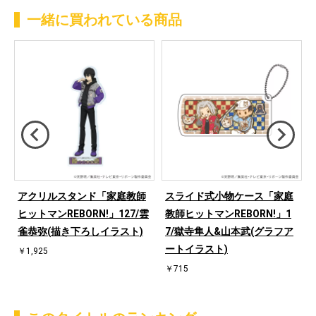
一緒に買われている商品
アクリルスタンド「家庭教師
スライド式小物ケース「家庭
」
ヒットマンREBORN!」127/雲
教師ヒットマンREBORN!」1
雀恭弥(描き下ろしイラスト)
7/獄寺隼人&山本武(グラフア
ートイラスト)
￥1,925
￥715