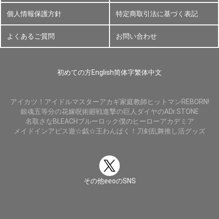
個人情報保護方針
特定商取引法に基づく表記
よくあるご質問
お問い合わせ
初めての方
English
简体字
繁体中文
アイカツ！
アイドルマスター
アカギ
家庭教師ヒットマンREBORN!
銀魂
五等分の花嫁
呪術廻戦
進撃の巨人
ダイヤのA
Dr.STONE
名取さな
BLEACH
ブルーロック
僕のヒーローアカデミア
メイドインアビス
遊☆戯☆王
わんぱく！刀剣乱舞
推し活グッズ
その他eeoのSNS