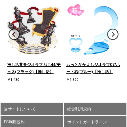
桜
推し活背景ジオラマぷち44/チ
もっとなかよしジオラマ07/ハ
ェス(ブラック)【推し活】
ート右(ブルー)【推し活】
￥1,430
￥1,320
当サイトについて
総合利用規約
EC利用規約
ポイントガイドライン