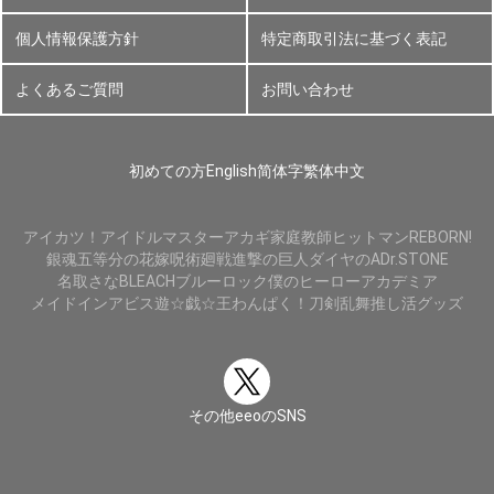
個人情報保護方針
特定商取引法に基づく表記
よくあるご質問
お問い合わせ
初めての方
English
简体字
繁体中文
アイカツ！
アイドルマスター
アカギ
家庭教師ヒットマンREBORN!
銀魂
五等分の花嫁
呪術廻戦
進撃の巨人
ダイヤのA
Dr.STONE
名取さな
BLEACH
ブルーロック
僕のヒーローアカデミア
メイドインアビス
遊☆戯☆王
わんぱく！刀剣乱舞
推し活グッズ
その他eeoのSNS