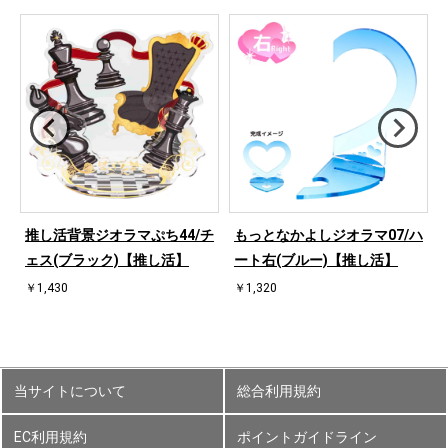
ハ
推し活背景ジオラマぷち44/チ
もっとなかよしジオラマ07/ハ
ェス(ブラック)【推し活】
ート右(ブルー)【推し活】
￥1,430
￥1,320
当サイトについて
総合利用規約
EC利用規約
ポイントガイドライン