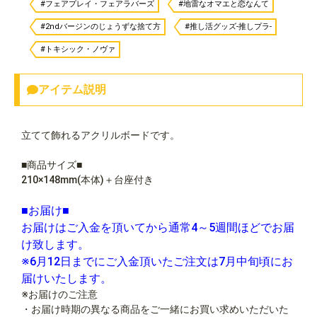
#フェアプレイ・フェアラバーズ
#地雷なオマエと恋なんて
#2ndバージンのじょうずな捨て方
#推し活グッズ-推しプラ-
#トキシック・ノヴァ
アイテム説明
立てて飾れるアクリルボードです。
■商品サイズ■
210×148mm(本体)＋台座付き
■お届け■
お届けはご入金を頂いてから通常4～5週間ほどでお届
け致します。
※6月12日までにご入金頂いたご注文は7月中旬頃にお
届けいたします。
※お届けのご注意
・お届け時期の異なる商品をご一緒にお買い求めいただいた